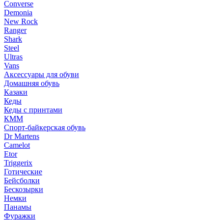
Converse
Demonia
New Rock
Ranger
Shark
Steel
Ultras
Vans
Аксессуары для обуви
Домашняя обувь
Казаки
Кеды
Кеды с принтами
КММ
Спорт-байкерская обувь
Dr Martens
Camelot
Etor
Triggerix
Готические
Бейсболки
Бескозырки
Немки
Панамы
Фуражки