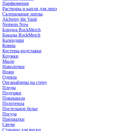
Парфюмерия
Растворы и капли для линз
Склеральные линзы
Alchemy the Vault
Nemesis Now
Блюдца RockMerch
Бокалы RockMerch
Календари
Ковры
Костеры-подставки
Кружки
Мыло
Наволочки
Ножи
Одеяла
Органайзеры на стену
Пледы
Подушки
Покрывала
Полотенца
Постельное белье
Посуда
Прихватки
Свечи
Стаканы для виски