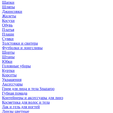
Шапки
Шляпы
Джинсовки
Жилеты
Косухи
Обувь
Платья
Плащи
Сумки
Толстовки и свитера
Футболки и лонгсливы
Шорты
Штаны
Юбки
Головные уборы
Куртки
Корсеты
Украшения
Аксессуары
Грим для лица и тела Snazaroo
Губная помада
Контейнеры и аксессуары для линз
Косметика для волос и тела
Лак и гель для ногтей
Линзы цветные