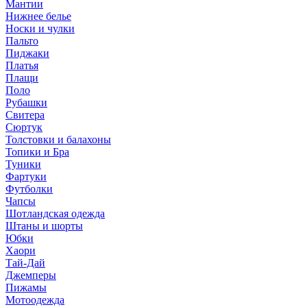
Мантии
Нижнее белье
Носки и чулки
Пальто
Пиджаки
Платья
Плащи
Поло
Рубашки
Свитера
Сюртук
Толстовки и балахоны
Топики и Бра
Туники
Фартуки
Футболки
Чапсы
Шотландская одежда
Штаны и шорты
Юбки
Хаори
Тай-Дай
Джемперы
Пижамы
Мотоодежда