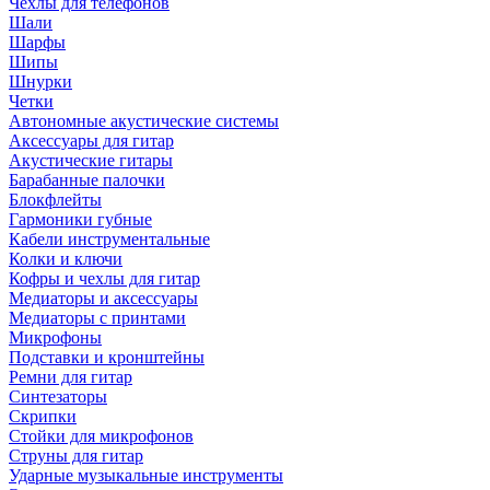
Чехлы для телефонов
Шали
Шарфы
Шипы
Шнурки
Четки
Автономные акустические системы
Аксессуары для гитар
Акустические гитары
Барабанные палочки
Блокфлейты
Гармоники губные
Кабели инструментальные
Колки и ключи
Кофры и чехлы для гитар
Медиаторы и аксессуары
Медиаторы с принтами
Микрофоны
Подставки и кронштейны
Ремни для гитар
Синтезаторы
Скрипки
Стойки для микрофонов
Струны для гитар
Ударные музыкальные инструменты