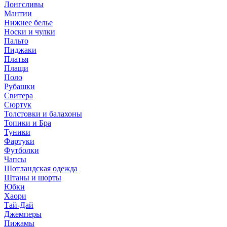
Лонгсливы
Мантии
Нижнее белье
Носки и чулки
Пальто
Пиджаки
Платья
Плащи
Поло
Рубашки
Свитера
Сюртук
Толстовки и балахоны
Топики и Бра
Туники
Фартуки
Футболки
Чапсы
Шотландская одежда
Штаны и шорты
Юбки
Хаори
Тай-Дай
Джемперы
Пижамы