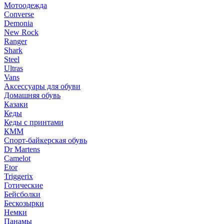
Мотоодежда
Converse
Demonia
New Rock
Ranger
Shark
Steel
Ultras
Vans
Аксессуары для обуви
Домашняя обувь
Казаки
Кеды
Кеды с принтами
КММ
Спорт-байкерская обувь
Dr Martens
Camelot
Etor
Triggerix
Готические
Бейсболки
Бескозырки
Немки
Панамы