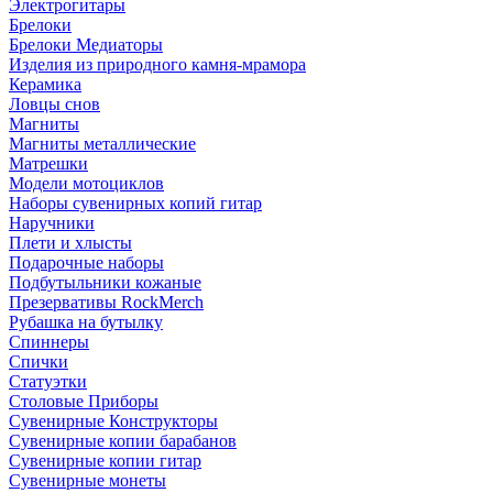
Электрогитары
Брелоки
Брелоки Медиаторы
Изделия из природного камня-мрамора
Керамика
Ловцы снов
Магниты
Магниты металлические
Матрешки
Модели мотоциклов
Наборы сувенирных копий гитар
Наручники
Плети и хлысты
Подарочные наборы
Подбутыльники кожаные
Презервативы RockMerch
Рубашка на бутылку
Спиннеры
Спички
Статуэтки
Столовые Приборы
Сувенирные Конструкторы
Сувенирные копии барабанов
Сувенирные копии гитар
Сувенирные монеты