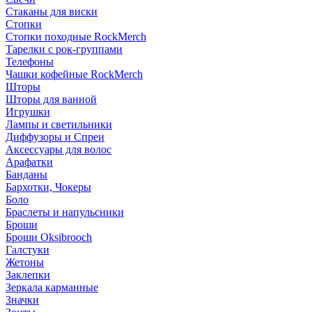
Стаканы для виски
Стопки
Стопки походные RockMerch
Тарелки с рок-группами
Телефоны
Чашки кофейные RockMerch
Шторы
Шторы для ванной
Игрушки
Лампы и светильники
Диффузоры и Спреи
Аксессуары для волос
Арафатки
Банданы
Бархотки, Чокеры
Боло
Браслеты и напульсники
Броши
Броши Oksibrooch
Галстуки
Жетоны
Заклепки
Зеркала карманные
Значки