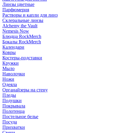
Линзы цветные
Парфюмерия
Растворы и капли для линз
Склеральные линзы
Alchemy the Vault
Nemesis Now
Блюдца RockMerch
Бокалы RockMerch
Календари
Ковры
Костеры-подставки
Кружки
Мыло
Наволочки
Ножи
Одеяла
Органайзеры на стену
Пледы
Подушки
Покрывала
Полотенца
Постельное белье
Посуда
Прихватки
Свечи