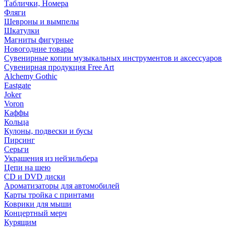
Таблички, Номера
Фляги
Шевроны и вымпелы
Шкатулки
Магниты фигурные
Новогодние товары
Сувенирные копии музыкальных инструментов и аксессуаров
Сувенирная продукция Free Art
Alchemy Gothic
Eastgate
Joker
Voron
Каффы
Кольца
Кулоны, подвески и бусы
Пирсинг
Серьги
Украшения из нейзильбера
Цепи на шею
CD и DVD диски
Ароматизаторы для автомобилей
Карты тройка с принтами
Коврики для мыши
Концертный мерч
Курящим