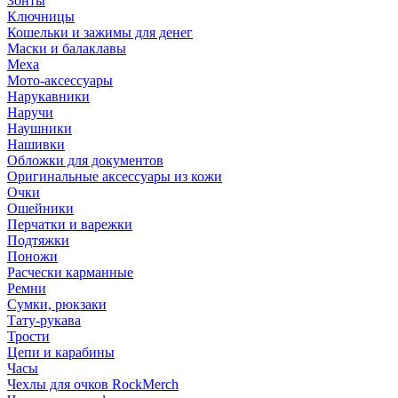
Зонты
Ключницы
Кошельки и зажимы для денег
Маски и балаклавы
Меха
Мото-аксессуары
Нарукавники
Наручи
Наушники
Нашивки
Обложки для документов
Оригинальные аксессуары из кожи
Очки
Ошейники
Перчатки и варежки
Подтяжки
Поножи
Расчески карманные
Ремни
Сумки, рюкзаки
Тату-рукава
Трости
Цепи и карабины
Часы
Чехлы для очков RockMerch