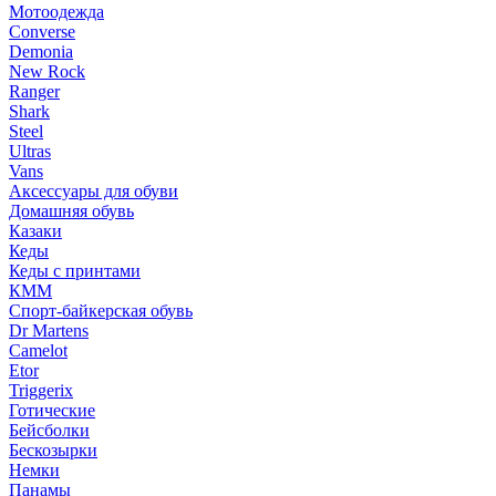
Мотоодежда
Converse
Demonia
New Rock
Ranger
Shark
Steel
Ultras
Vans
Аксессуары для обуви
Домашняя обувь
Казаки
Кеды
Кеды с принтами
КММ
Спорт-байкерская обувь
Dr Martens
Camelot
Etor
Triggerix
Готические
Бейсболки
Бескозырки
Немки
Панамы