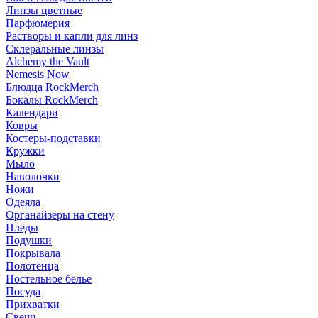
Линзы цветные
Парфюмерия
Растворы и капли для линз
Склеральные линзы
Alchemy the Vault
Nemesis Now
Блюдца RockMerch
Бокалы RockMerch
Календари
Ковры
Костеры-подставки
Кружки
Мыло
Наволочки
Ножи
Одеяла
Органайзеры на стену
Пледы
Подушки
Покрывала
Полотенца
Постельное белье
Посуда
Прихватки
Свечи