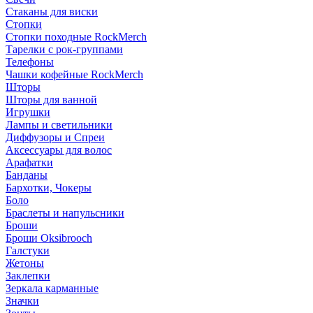
Стаканы для виски
Стопки
Стопки походные RockMerch
Тарелки с рок-группами
Телефоны
Чашки кофейные RockMerch
Шторы
Шторы для ванной
Игрушки
Лампы и светильники
Диффузоры и Спреи
Аксессуары для волос
Арафатки
Банданы
Бархотки, Чокеры
Боло
Браслеты и напульсники
Броши
Броши Oksibrooch
Галстуки
Жетоны
Заклепки
Зеркала карманные
Значки