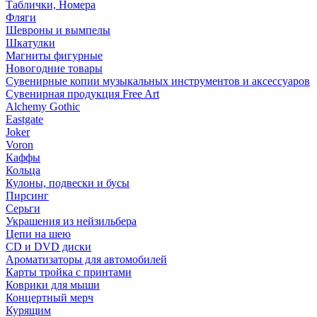
Таблички, Номера
Фляги
Шевроны и вымпелы
Шкатулки
Магниты фигурные
Новогодние товары
Сувенирные копии музыкальных инструментов и аксессуаров
Сувенирная продукция Free Art
Alchemy Gothic
Eastgate
Joker
Voron
Каффы
Кольца
Кулоны, подвески и бусы
Пирсинг
Серьги
Украшения из нейзильбера
Цепи на шею
CD и DVD диски
Ароматизаторы для автомобилей
Карты тройка с принтами
Коврики для мыши
Концертный мерч
Курящим