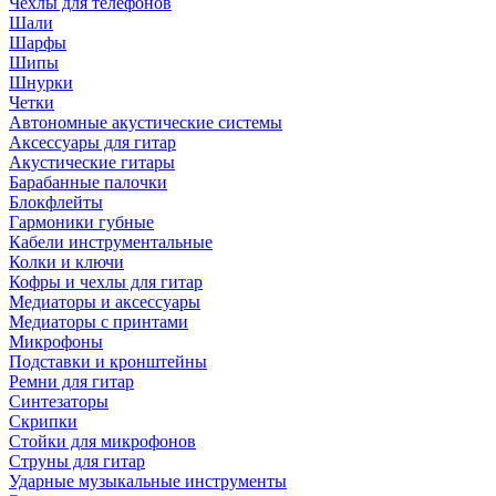
Чехлы для телефонов
Шали
Шарфы
Шипы
Шнурки
Четки
Автономные акустические системы
Аксессуары для гитар
Акустические гитары
Барабанные палочки
Блокфлейты
Гармоники губные
Кабели инструментальные
Колки и ключи
Кофры и чехлы для гитар
Медиаторы и аксессуары
Медиаторы с принтами
Микрофоны
Подставки и кронштейны
Ремни для гитар
Синтезаторы
Скрипки
Стойки для микрофонов
Струны для гитар
Ударные музыкальные инструменты