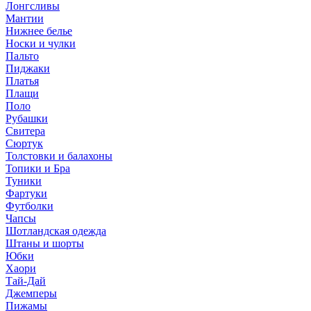
Лонгсливы
Мантии
Нижнее белье
Носки и чулки
Пальто
Пиджаки
Платья
Плащи
Поло
Рубашки
Свитера
Сюртук
Толстовки и балахоны
Топики и Бра
Туники
Фартуки
Футболки
Чапсы
Шотландская одежда
Штаны и шорты
Юбки
Хаори
Тай-Дай
Джемперы
Пижамы