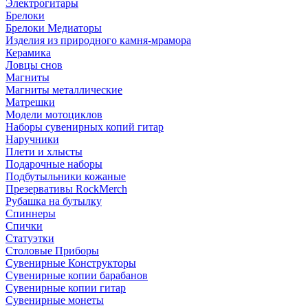
Электрогитары
Брелоки
Брелоки Медиаторы
Изделия из природного камня-мрамора
Керамика
Ловцы снов
Магниты
Магниты металлические
Матрешки
Модели мотоциклов
Наборы сувенирных копий гитар
Наручники
Плети и хлысты
Подарочные наборы
Подбутыльники кожаные
Презервативы RockMerch
Рубашка на бутылку
Спиннеры
Спички
Статуэтки
Столовые Приборы
Сувенирные Конструкторы
Сувенирные копии барабанов
Сувенирные копии гитар
Сувенирные монеты