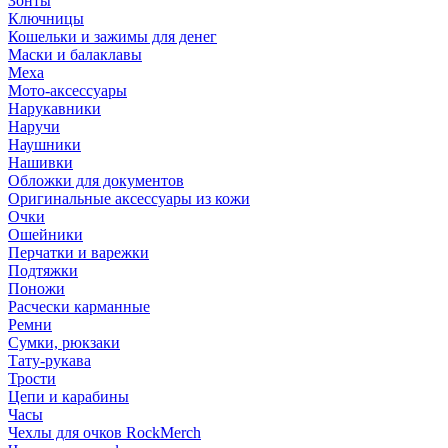
Зонты
Ключницы
Кошельки и зажимы для денег
Маски и балаклавы
Меха
Мото-аксессуары
Нарукавники
Наручи
Наушники
Нашивки
Обложки для документов
Оригинальные аксессуары из кожи
Очки
Ошейники
Перчатки и варежки
Подтяжки
Поножи
Расчески карманные
Ремни
Сумки, рюкзаки
Тату-рукава
Трости
Цепи и карабины
Часы
Чехлы для очков RockMerch