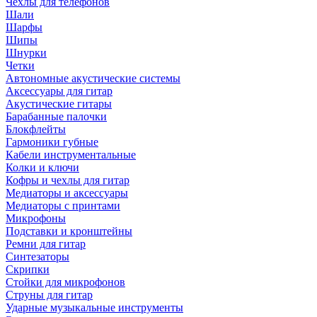
Чехлы для телефонов
Шали
Шарфы
Шипы
Шнурки
Четки
Автономные акустические системы
Аксессуары для гитар
Акустические гитары
Барабанные палочки
Блокфлейты
Гармоники губные
Кабели инструментальные
Колки и ключи
Кофры и чехлы для гитар
Медиаторы и аксессуары
Медиаторы с принтами
Микрофоны
Подставки и кронштейны
Ремни для гитар
Синтезаторы
Скрипки
Стойки для микрофонов
Струны для гитар
Ударные музыкальные инструменты