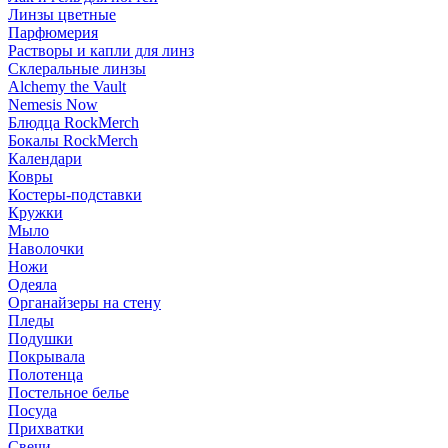
Линзы цветные
Парфюмерия
Растворы и капли для линз
Склеральные линзы
Alchemy the Vault
Nemesis Now
Блюдца RockMerch
Бокалы RockMerch
Календари
Ковры
Костеры-подставки
Кружки
Мыло
Наволочки
Ножи
Одеяла
Органайзеры на стену
Пледы
Подушки
Покрывала
Полотенца
Постельное белье
Посуда
Прихватки
Свечи