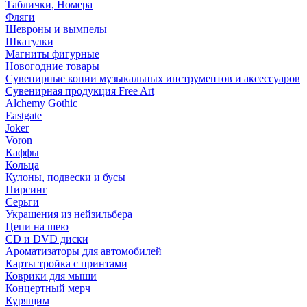
Таблички, Номера
Фляги
Шевроны и вымпелы
Шкатулки
Магниты фигурные
Новогодние товары
Сувенирные копии музыкальных инструментов и аксессуаров
Сувенирная продукция Free Art
Alchemy Gothic
Eastgate
Joker
Voron
Каффы
Кольца
Кулоны, подвески и бусы
Пирсинг
Серьги
Украшения из нейзильбера
Цепи на шею
CD и DVD диски
Ароматизаторы для автомобилей
Карты тройка с принтами
Коврики для мыши
Концертный мерч
Курящим