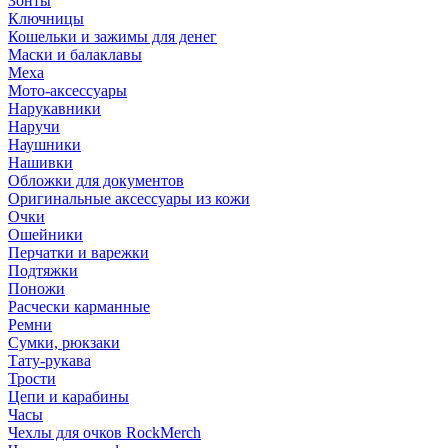
Зонты
Ключницы
Кошельки и зажимы для денег
Маски и балаклавы
Меха
Мото-аксессуары
Нарукавники
Наручи
Наушники
Нашивки
Обложки для документов
Оригинальные аксессуары из кожи
Очки
Ошейники
Перчатки и варежки
Подтяжки
Поножи
Расчески карманные
Ремни
Сумки, рюкзаки
Тату-рукава
Трости
Цепи и карабины
Часы
Чехлы для очков RockMerch