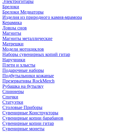
Электрогитары
Брелоки
Брелоки Медиаторы
Изделия из природного камня-мрамора
Керамика
Ловцы снов
Магниты
Магниты металлические
Матрешки
Модели мотоциклов
Наборы сувенирных копий гитар
Наручники
Плети и хлысты
Подарочные наборы
Подбутыльники кожаные
Презервативы RockMerch
Рубашка на бутылку
Спиннеры
Спички
Статуэтки
Столовые Приборы
Сувенирные Конструкторы
Сувенирные копии барабанов
Сувенирные копии гитар
Сувенирные монеты