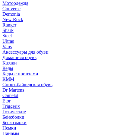
Мотоодежда
Converse
Demonia
New Rock
Ranger
Shark
Steel
Ultras
Vans
Аксессуары для обуви
Домашняя обувь
Казаки
Кеды
Кеды с принтами
КММ
Спорт-байкерская обувь
Dr Martens
Camelot
Etor
Triggerix
Готические
Бейсболки
Бескозырки
Немки
Панамы