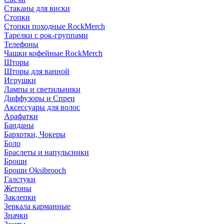
Стаканы для виски
Стопки
Стопки походные RockMerch
Тарелки с рок-группами
Телефоны
Чашки кофейные RockMerch
Шторы
Шторы для ванной
Игрушки
Лампы и светильники
Диффузоры и Спреи
Аксессуары для волос
Арафатки
Банданы
Бархотки, Чокеры
Боло
Браслеты и напульсники
Броши
Броши Oksibrooch
Галстуки
Жетоны
Заклепки
Зеркала карманные
Значки