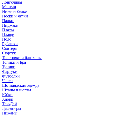
Лонгсливы
Мантии
Нижнее белье
Носки и чулки
Пальто
Пиджаки
Платья
Плащи
Поло
Рубашки
Свитера
Сюртук
Толстовки и балахоны
Топики и Бра
Туники
Фартуки
Футболки
Чапсы
Шотландская одежда
Штаны и шорты
Юбки
Хаори
Тай-Дай
Джемперы
Пижамы