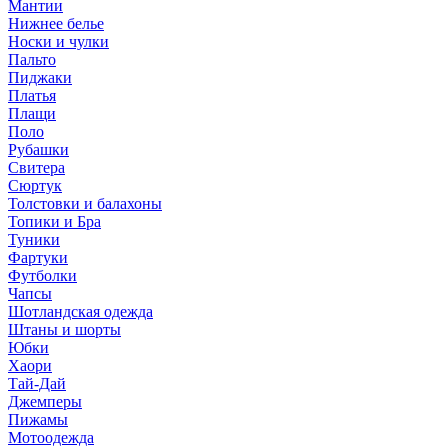
Мантии
Нижнее белье
Носки и чулки
Пальто
Пиджаки
Платья
Плащи
Поло
Рубашки
Свитера
Сюртук
Толстовки и балахоны
Топики и Бра
Туники
Фартуки
Футболки
Чапсы
Шотландская одежда
Штаны и шорты
Юбки
Хаори
Тай-Дай
Джемперы
Пижамы
Мотоодежда