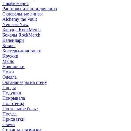
Парфюмерия
Растворы и капли для линз
Склеральные линзы
Alchemy the Vault
Nemesis Now
Блюдца RockMerch
Бокалы RockMerch
Календари
Ковры
Костеры-подставки
Кружки
Мыло
Наволочки
Ножи
Одеяла
Органайзеры на стену
Пледы
Подушки
Покрывала
Полотенца
Постельное белье
Посуда
Прихватки
Свечи
Стаканы для виски