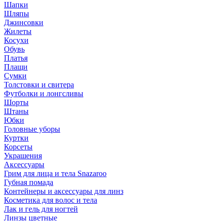
Шапки
Шляпы
Джинсовки
Жилеты
Косухи
Обувь
Платья
Плащи
Сумки
Толстовки и свитера
Футболки и лонгсливы
Шорты
Штаны
Юбки
Головные уборы
Куртки
Корсеты
Украшения
Аксессуары
Грим для лица и тела Snazaroo
Губная помада
Контейнеры и аксессуары для линз
Косметика для волос и тела
Лак и гель для ногтей
Линзы цветные