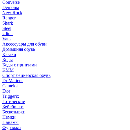
Converse
Demonia
New Rock
Ranger
Shark
Steel
Ultras
Vans
Аксессуары для обуви
Домашняя обувь
Казаки
Кеды
Кеды с принтами
КММ
Спорт-байкерская обувь
Dr Martens
Camelot
Etor
Triggerix
Готические
Бейсболки
Бескозырки
Немки
Панамы
Фуражки