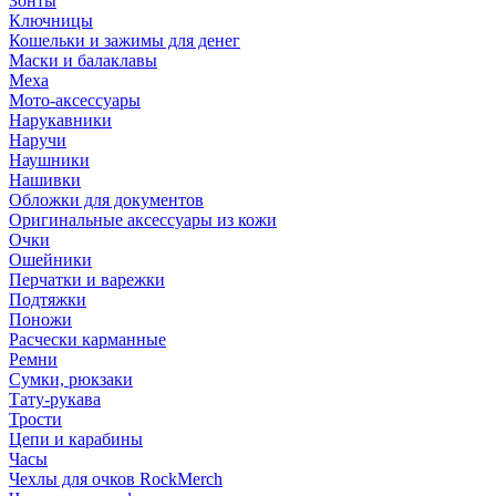
Зонты
Ключницы
Кошельки и зажимы для денег
Маски и балаклавы
Меха
Мото-аксессуары
Нарукавники
Наручи
Наушники
Нашивки
Обложки для документов
Оригинальные аксессуары из кожи
Очки
Ошейники
Перчатки и варежки
Подтяжки
Поножи
Расчески карманные
Ремни
Сумки, рюкзаки
Тату-рукава
Трости
Цепи и карабины
Часы
Чехлы для очков RockMerch