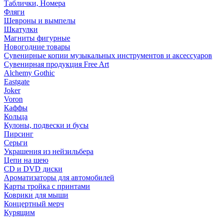
Таблички, Номера
Фляги
Шевроны и вымпелы
Шкатулки
Магниты фигурные
Новогодние товары
Сувенирные копии музыкальных инструментов и аксессуаров
Сувенирная продукция Free Art
Alchemy Gothic
Eastgate
Joker
Voron
Каффы
Кольца
Кулоны, подвески и бусы
Пирсинг
Серьги
Украшения из нейзильбера
Цепи на шею
CD и DVD диски
Ароматизаторы для автомобилей
Карты тройка с принтами
Коврики для мыши
Концертный мерч
Курящим