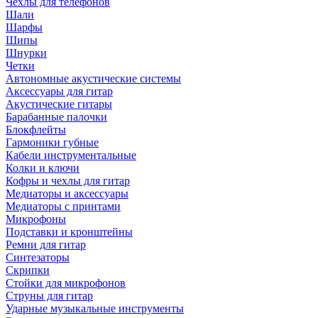
Чехлы для телефонов
Шали
Шарфы
Шипы
Шнурки
Четки
Автономные акустические системы
Аксессуары для гитар
Акустические гитары
Барабанные палочки
Блокфлейты
Гармоники губные
Кабели инструментальные
Колки и ключи
Кофры и чехлы для гитар
Медиаторы и аксессуары
Медиаторы с принтами
Микрофоны
Подставки и кронштейны
Ремни для гитар
Синтезаторы
Скрипки
Стойки для микрофонов
Струны для гитар
Ударные музыкальные инструменты