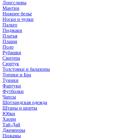
Лонгсливы
Мантии
Нижнее белье
Носки и чулки
Пальто
Пиджаки
Платья
Плащи
Поло
Рубашки
Свитера
Сюртук
Толстовки и балахоны
Топики и Бра
Туники
Фартуки
Футболки
Чапсы
Шотландская одежда
Штаны и шорты
Юбки
Хаори
Тай-Дай
Джемперы
Пижамы