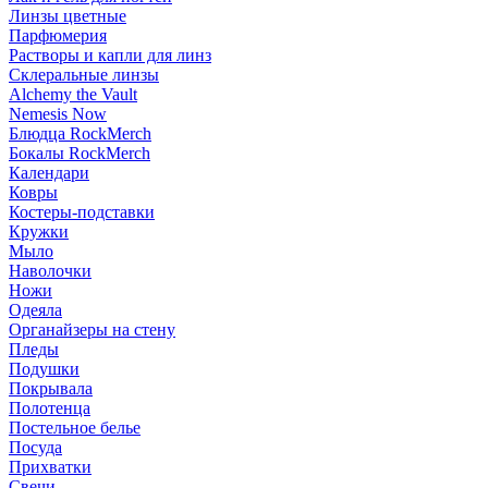
Линзы цветные
Парфюмерия
Растворы и капли для линз
Склеральные линзы
Alchemy the Vault
Nemesis Now
Блюдца RockMerch
Бокалы RockMerch
Календари
Ковры
Костеры-подставки
Кружки
Мыло
Наволочки
Ножи
Одеяла
Органайзеры на стену
Пледы
Подушки
Покрывала
Полотенца
Постельное белье
Посуда
Прихватки
Свечи