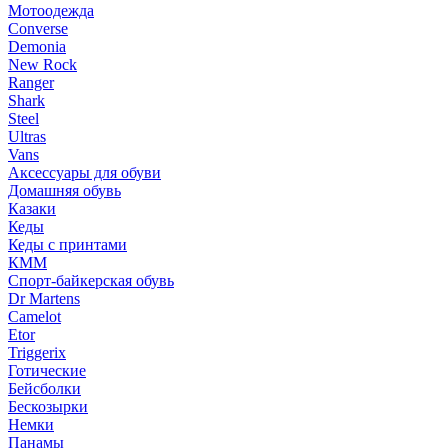
Мотоодежда
Converse
Demonia
New Rock
Ranger
Shark
Steel
Ultras
Vans
Аксессуары для обуви
Домашняя обувь
Казаки
Кеды
Кеды с принтами
КММ
Спорт-байкерская обувь
Dr Martens
Camelot
Etor
Triggerix
Готические
Бейсболки
Бескозырки
Немки
Панамы