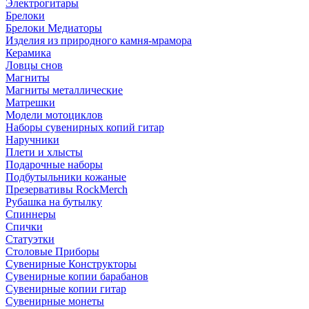
Электрогитары
Брелоки
Брелоки Медиаторы
Изделия из природного камня-мрамора
Керамика
Ловцы снов
Магниты
Магниты металлические
Матрешки
Модели мотоциклов
Наборы сувенирных копий гитар
Наручники
Плети и хлысты
Подарочные наборы
Подбутыльники кожаные
Презервативы RockMerch
Рубашка на бутылку
Спиннеры
Спички
Статуэтки
Столовые Приборы
Сувенирные Конструкторы
Сувенирные копии барабанов
Сувенирные копии гитар
Сувенирные монеты