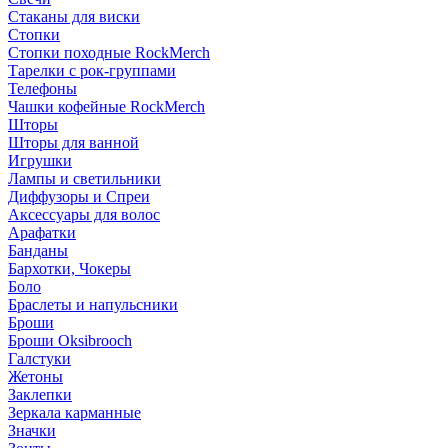
Стаканы для виски
Стопки
Стопки походные RockMerch
Тарелки с рок-группами
Телефоны
Чашки кофейные RockMerch
Шторы
Шторы для ванной
Игрушки
Лампы и светильники
Диффузоры и Спреи
Аксессуары для волос
Арафатки
Банданы
Бархотки, Чокеры
Боло
Браслеты и напульсники
Броши
Броши Oksibrooch
Галстуки
Жетоны
Заклепки
Зеркала карманные
Значки