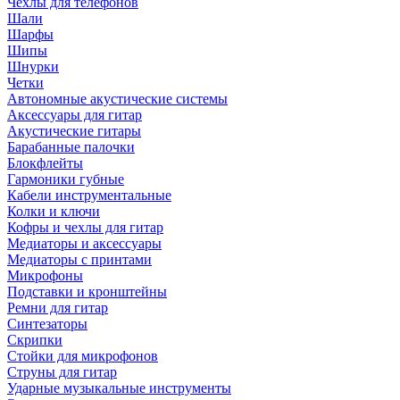
Чехлы для телефонов
Шали
Шарфы
Шипы
Шнурки
Четки
Автономные акустические системы
Аксессуары для гитар
Акустические гитары
Барабанные палочки
Блокфлейты
Гармоники губные
Кабели инструментальные
Колки и ключи
Кофры и чехлы для гитар
Медиаторы и аксессуары
Медиаторы с принтами
Микрофоны
Подставки и кронштейны
Ремни для гитар
Синтезаторы
Скрипки
Стойки для микрофонов
Струны для гитар
Ударные музыкальные инструменты