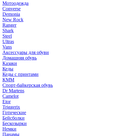
Мотоодежда
Converse
Demonia
New Rock
Ranger
Shark
Steel
Ultras
Vans
Аксессуары для обуви
Домашняя обувь
Казаки
Кеды
Кеды с принтами
КММ
Спорт-байкерская обувь
Dr Martens
Camelot
Etor
Triggerix
Готические
Бейсболки
Бескозырки
Немки
Панамы