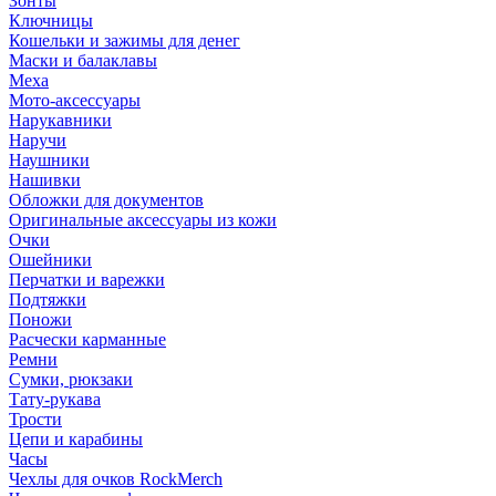
Зонты
Ключницы
Кошельки и зажимы для денег
Маски и балаклавы
Меха
Мото-аксессуары
Нарукавники
Наручи
Наушники
Нашивки
Обложки для документов
Оригинальные аксессуары из кожи
Очки
Ошейники
Перчатки и варежки
Подтяжки
Поножи
Расчески карманные
Ремни
Сумки, рюкзаки
Тату-рукава
Трости
Цепи и карабины
Часы
Чехлы для очков RockMerch