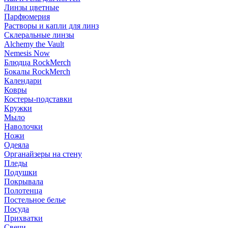
Линзы цветные
Парфюмерия
Растворы и капли для линз
Склеральные линзы
Alchemy the Vault
Nemesis Now
Блюдца RockMerch
Бокалы RockMerch
Календари
Ковры
Костеры-подставки
Кружки
Мыло
Наволочки
Ножи
Одеяла
Органайзеры на стену
Пледы
Подушки
Покрывала
Полотенца
Постельное белье
Посуда
Прихватки
Свечи