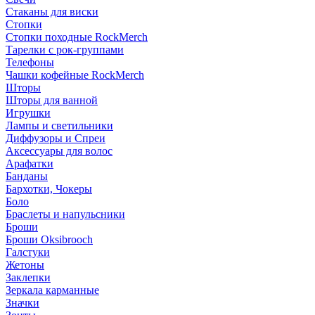
Стаканы для виски
Стопки
Стопки походные RockMerch
Тарелки с рок-группами
Телефоны
Чашки кофейные RockMerch
Шторы
Шторы для ванной
Игрушки
Лампы и светильники
Диффузоры и Спреи
Аксессуары для волос
Арафатки
Банданы
Бархотки, Чокеры
Боло
Браслеты и напульсники
Броши
Броши Oksibrooch
Галстуки
Жетоны
Заклепки
Зеркала карманные
Значки