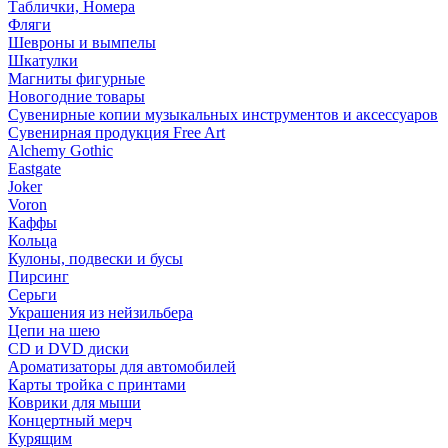
Таблички, Номера
Фляги
Шевроны и вымпелы
Шкатулки
Магниты фигурные
Новогодние товары
Сувенирные копии музыкальных инструментов и аксессуаров
Сувенирная продукция Free Art
Alchemy Gothic
Eastgate
Joker
Voron
Каффы
Кольца
Кулоны, подвески и бусы
Пирсинг
Серьги
Украшения из нейзильбера
Цепи на шею
CD и DVD диски
Ароматизаторы для автомобилей
Карты тройка с принтами
Коврики для мыши
Концертный мерч
Курящим