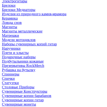
Электрогитары
Брелоки
Брелоки Медиаторы
Изделия из природного камня-мрамора
Керамика
Ловцы снов
Магниты
Магниты металлические
Матрешки
Модели мотоциклов
Наборы сувенирных копий гитар
Наручники
Плети и хлысты
Подарочные наборы
Подбутыльники кожаные
Презервативы RockMerch
Рубашка на бутылку
Спиннеры
Спички
Статуэтки
Столовые Приборы
Сувенирные Конструкторы
Сувенирные копии барабанов
Сувенирные копии гитар
Сувенирные монеты