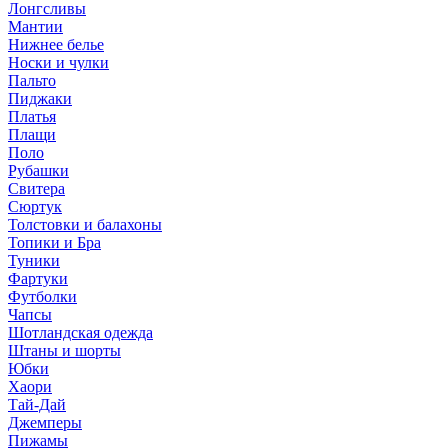
Лонгсливы
Мантии
Нижнее белье
Носки и чулки
Пальто
Пиджаки
Платья
Плащи
Поло
Рубашки
Свитера
Сюртук
Толстовки и балахоны
Топики и Бра
Туники
Фартуки
Футболки
Чапсы
Шотландская одежда
Штаны и шорты
Юбки
Хаори
Тай-Дай
Джемперы
Пижамы