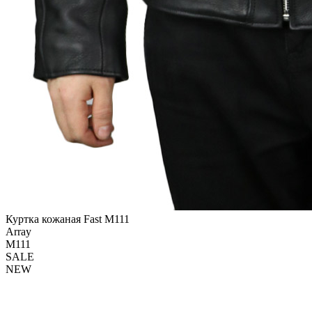
Куртка кожаная Fast М111
Array
М111
SALE
NEW