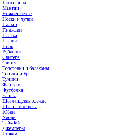
Лонгсливы
Мантии
Нижнее белье
Носки и чулки
Пальто
Пиджаки
Платья
Плащи
Поло
Рубашки
Свитера
Сюртук
Толстовки и балахоны
Топики и Бра
Туники
Фартуки
Футболки
Чапсы
Шотландская одежда
Штаны и шорты
Юбки
Хаори
Тай-Дай
Джемперы
Пижамы