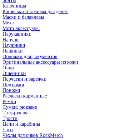
Зонты
Ключницы
Кошельки и зажимы для денег
Маски и балаклавы
Меха
Мото-аксессуары
Нарукавники
Наручи
Наушники
Нашивки
Обложки для документов
Оригинальные аксессуары из кожи
Очки
Ошейники
Перчатки и варежки
Подтяжки
Поножи
Расчески карманные
Ремни
Сумки, рюкзаки
Тату-рукава
Трости
Цепи и карабины
Часы
Чехлы для очков RockMerch