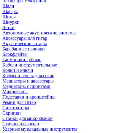
Чехлы для телефонов
Шали
Шарфы
Шипы
Шнурки
Четки
Автономные акустические системы
Аксессуары для гитар
Акустические гитары
Барабанные палочки
Блокфлейты
Гармоники губные
Кабели инструментальные
Колки и ключи
Кофры и чехлы для гитар
Медиаторы и аксессуары
Медиаторы с принтами
Микрофоны
Подставки и кронштейны
Ремни для гитар
Синтезаторы
Скрипки
Стойки для микрофонов
Струны для гитар
Ударные музыкальные инструменты