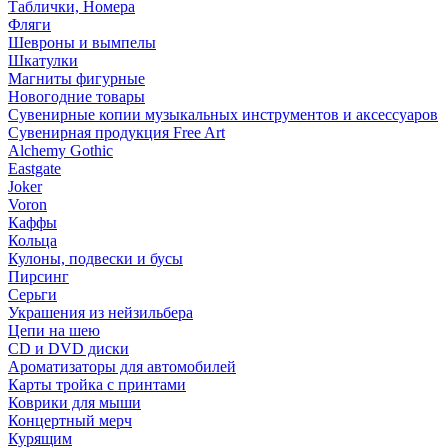
Таблички, Номера
Фляги
Шевроны и вымпелы
Шкатулки
Магниты фигурные
Новогодние товары
Сувенирные копии музыкальных инструментов и аксессуаров
Сувенирная продукция Free Art
Alchemy Gothic
Eastgate
Joker
Voron
Каффы
Кольца
Кулоны, подвески и бусы
Пирсинг
Серьги
Украшения из нейзильбера
Цепи на шею
CD и DVD диски
Ароматизаторы для автомобилей
Карты тройка с принтами
Коврики для мыши
Концертный мерч
Курящим