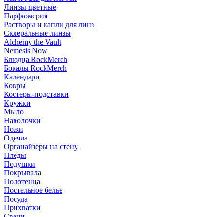
Линзы цветные
Парфюмерия
Растворы и капли для линз
Склеральные линзы
Alchemy the Vault
Nemesis Now
Блюдца RockMerch
Бокалы RockMerch
Календари
Ковры
Костеры-подставки
Кружки
Мыло
Наволочки
Ножи
Одеяла
Органайзеры на стену
Пледы
Подушки
Покрывала
Полотенца
Постельное белье
Посуда
Прихватки
Свечи