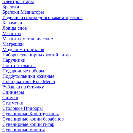
Электрогитары
Брелоки
Брелоки Медиаторы
Изделия из природного камня-мрамора
Керамика
Ловцы снов
Магниты
Магниты металлические
Матрешки
Модели мотоциклов
Наборы сувенирных копий гитар
Наручники
Плети и хлысты
Подарочные наборы
Подбутыльники кожаные
Презервативы RockMerch
Рубашка на бутылку
Спиннеры
Спички
Статуэтки
Столовые Приборы
Сувенирные Конструкторы
Сувенирные копии барабанов
Сувенирные копии гитар
Сувенирные монеты