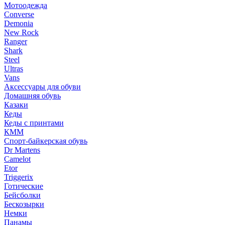
Мотоодежда
Converse
Demonia
New Rock
Ranger
Shark
Steel
Ultras
Vans
Аксессуары для обуви
Домашняя обувь
Казаки
Кеды
Кеды с принтами
КММ
Спорт-байкерская обувь
Dr Martens
Camelot
Etor
Triggerix
Готические
Бейсболки
Бескозырки
Немки
Панамы