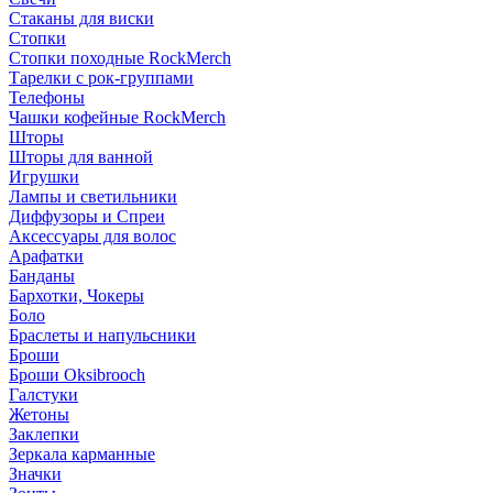
Стаканы для виски
Стопки
Стопки походные RockMerch
Тарелки с рок-группами
Телефоны
Чашки кофейные RockMerch
Шторы
Шторы для ванной
Игрушки
Лампы и светильники
Диффузоры и Спреи
Аксессуары для волос
Арафатки
Банданы
Бархотки, Чокеры
Боло
Браслеты и напульсники
Броши
Броши Oksibrooch
Галстуки
Жетоны
Заклепки
Зеркала карманные
Значки