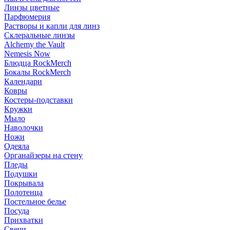
Линзы цветные
Парфюмерия
Растворы и капли для линз
Склеральные линзы
Alchemy the Vault
Nemesis Now
Блюдца RockMerch
Бокалы RockMerch
Календари
Ковры
Костеры-подставки
Кружки
Мыло
Наволочки
Ножи
Одеяла
Органайзеры на стену
Пледы
Подушки
Покрывала
Полотенца
Постельное белье
Посуда
Прихватки
Свечи