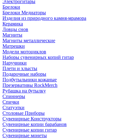
Электрогитары
Брелоки
Брелоки Медиаторы
Изделия из природного камня-мрамора
Керамика
Ловцы снов
Магниты
Магниты металлические
Матрешки
Модели мотоциклов
Наборы сувенирных копий гитар
Наручники
Плети и хлысты
Подарочные наборы
Подбутыльники кожаные
Презервативы RockMerch
Рубашка на бутылку
Спиннеры
Спички
Статуэтки
Столовые Приборы
Сувенирные Конструкторы
Сувенирные копии барабанов
Сувенирные копии гитар
Сувенирные монеты