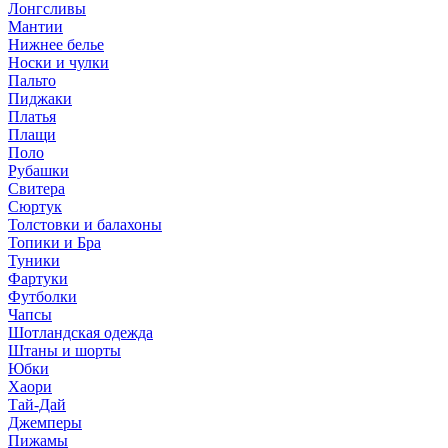
Лонгсливы
Мантии
Нижнее белье
Носки и чулки
Пальто
Пиджаки
Платья
Плащи
Поло
Рубашки
Свитера
Сюртук
Толстовки и балахоны
Топики и Бра
Туники
Фартуки
Футболки
Чапсы
Шотландская одежда
Штаны и шорты
Юбки
Хаори
Тай-Дай
Джемперы
Пижамы