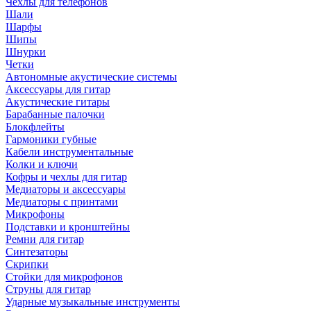
Чехлы для телефонов
Шали
Шарфы
Шипы
Шнурки
Четки
Автономные акустические системы
Аксессуары для гитар
Акустические гитары
Барабанные палочки
Блокфлейты
Гармоники губные
Кабели инструментальные
Колки и ключи
Кофры и чехлы для гитар
Медиаторы и аксессуары
Медиаторы с принтами
Микрофоны
Подставки и кронштейны
Ремни для гитар
Синтезаторы
Скрипки
Стойки для микрофонов
Струны для гитар
Ударные музыкальные инструменты