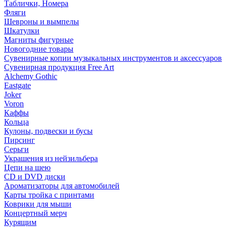
Таблички, Номера
Фляги
Шевроны и вымпелы
Шкатулки
Магниты фигурные
Новогодние товары
Сувенирные копии музыкальных инструментов и аксессуаров
Сувенирная продукция Free Art
Alchemy Gothic
Eastgate
Joker
Voron
Каффы
Кольца
Кулоны, подвески и бусы
Пирсинг
Серьги
Украшения из нейзильбера
Цепи на шею
CD и DVD диски
Ароматизаторы для автомобилей
Карты тройка с принтами
Коврики для мыши
Концертный мерч
Курящим