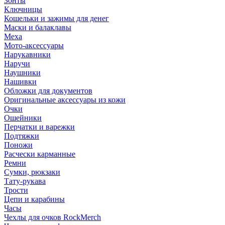
Зонты
Ключницы
Кошельки и зажимы для денег
Маски и балаклавы
Меха
Мото-аксессуары
Нарукавники
Наручи
Наушники
Нашивки
Обложки для документов
Оригинальные аксессуары из кожи
Очки
Ошейники
Перчатки и варежки
Подтяжки
Поножи
Расчески карманные
Ремни
Сумки, рюкзаки
Тату-рукава
Трости
Цепи и карабины
Часы
Чехлы для очков RockMerch