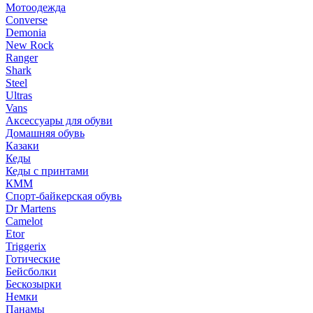
Мотоодежда
Converse
Demonia
New Rock
Ranger
Shark
Steel
Ultras
Vans
Аксессуары для обуви
Домашняя обувь
Казаки
Кеды
Кеды с принтами
КММ
Спорт-байкерская обувь
Dr Martens
Camelot
Etor
Triggerix
Готические
Бейсболки
Бескозырки
Немки
Панамы