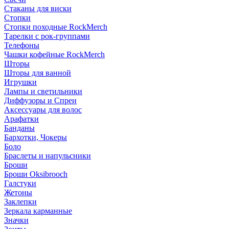
Стаканы для виски
Стопки
Стопки походные RockMerch
Тарелки с рок-группами
Телефоны
Чашки кофейные RockMerch
Шторы
Шторы для ванной
Игрушки
Лампы и светильники
Диффузоры и Спреи
Аксессуары для волос
Арафатки
Банданы
Бархотки, Чокеры
Боло
Браслеты и напульсники
Броши
Броши Oksibrooch
Галстуки
Жетоны
Заклепки
Зеркала карманные
Значки