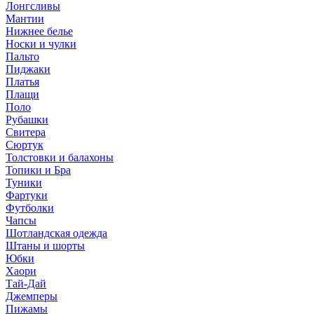
Лонгсливы
Мантии
Нижнее белье
Носки и чулки
Пальто
Пиджаки
Платья
Плащи
Поло
Рубашки
Свитера
Сюртук
Толстовки и балахоны
Топики и Бра
Туники
Фартуки
Футболки
Чапсы
Шотландская одежда
Штаны и шорты
Юбки
Хаори
Тай-Дай
Джемперы
Пижамы