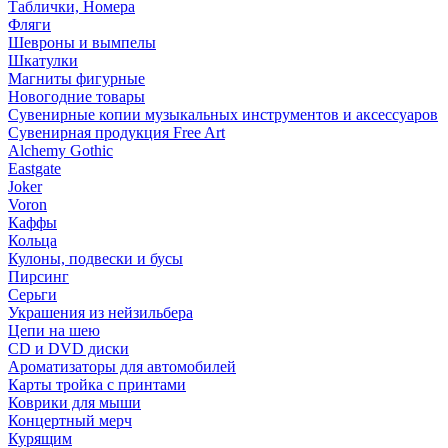
Таблички, Номера
Фляги
Шевроны и вымпелы
Шкатулки
Магниты фигурные
Новогодние товары
Сувенирные копии музыкальных инструментов и аксессуаров
Сувенирная продукция Free Art
Alchemy Gothic
Eastgate
Joker
Voron
Каффы
Кольца
Кулоны, подвески и бусы
Пирсинг
Серьги
Украшения из нейзильбера
Цепи на шею
CD и DVD диски
Ароматизаторы для автомобилей
Карты тройка с принтами
Коврики для мыши
Концертный мерч
Курящим