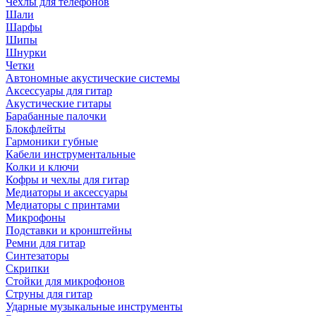
Чехлы для телефонов
Шали
Шарфы
Шипы
Шнурки
Четки
Автономные акустические системы
Аксессуары для гитар
Акустические гитары
Барабанные палочки
Блокфлейты
Гармоники губные
Кабели инструментальные
Колки и ключи
Кофры и чехлы для гитар
Медиаторы и аксессуары
Медиаторы с принтами
Микрофоны
Подставки и кронштейны
Ремни для гитар
Синтезаторы
Скрипки
Стойки для микрофонов
Струны для гитар
Ударные музыкальные инструменты