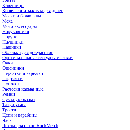
Зонты
Ключницы
Кошельки и зажимы для денег
Маски и балаклавы
Меха
Мото-аксессуары
Нарукавники
Наручи
Наушники
Нашивки
Обложки для документов
Оригинальные аксессуары из кожи
Очки
Ошейники
Перчатки и варежки
Подтяжки
Поножи
Расчески карманные
Ремни
Сумки, рюкзаки
Тату-рукава
Трости
Цепи и карабины
Часы
Чехлы для очков RockMerch