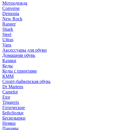
Мотоодежда
Converse
Demonia
New Rock
Ranger
Shark
Steel
Ultras
Vans
Аксессуары для обуви
Домашняя обувь
Казаки
Кеды
Кеды с принтами
КММ
Спорт-байкерская обувь
Dr Martens
Camelot
Etor
Triggerix
Готические
Бейсболки
Бескозырки
Немки
Панамы