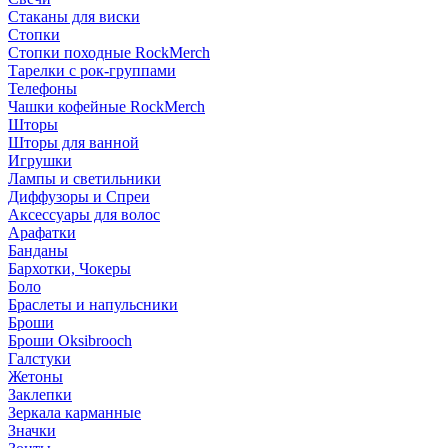
Стаканы для виски
Стопки
Стопки походные RockMerch
Тарелки с рок-группами
Телефоны
Чашки кофейные RockMerch
Шторы
Шторы для ванной
Игрушки
Лампы и светильники
Диффузоры и Спреи
Аксессуары для волос
Арафатки
Банданы
Бархотки, Чокеры
Боло
Браслеты и напульсники
Броши
Броши Oksibrooch
Галстуки
Жетоны
Заклепки
Зеркала карманные
Значки