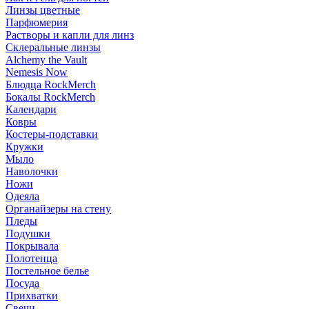
Линзы цветные
Парфюмерия
Растворы и капли для линз
Склеральные линзы
Alchemy the Vault
Nemesis Now
Блюдца RockMerch
Бокалы RockMerch
Календари
Ковры
Костеры-подставки
Кружки
Мыло
Наволочки
Ножи
Одеяла
Органайзеры на стену
Пледы
Подушки
Покрывала
Полотенца
Постельное белье
Посуда
Прихватки
Свечи