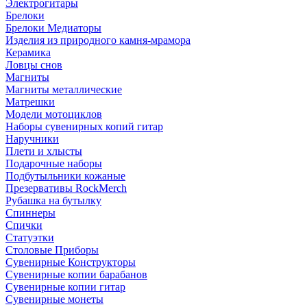
Электрогитары
Брелоки
Брелоки Медиаторы
Изделия из природного камня-мрамора
Керамика
Ловцы снов
Магниты
Магниты металлические
Матрешки
Модели мотоциклов
Наборы сувенирных копий гитар
Наручники
Плети и хлысты
Подарочные наборы
Подбутыльники кожаные
Презервативы RockMerch
Рубашка на бутылку
Спиннеры
Спички
Статуэтки
Столовые Приборы
Сувенирные Конструкторы
Сувенирные копии барабанов
Сувенирные копии гитар
Сувенирные монеты