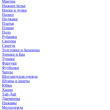
Мантии
Нижнее белье
Носки и чулки
Пальто
Пиджаки
Платья
Плащи
Поло
Рубашки
Свитера
Сюртук
Толстовки и балахоны
Топики и Бра
Туники
Фартуки
Футболки
Чапсы
Шотландская одежда
Штаны и шорты
Юбки
Хаори
Тай-Дай
Джемперы
Пижамы
Мотоодежда