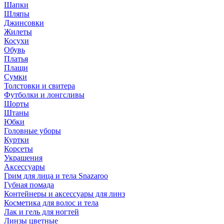
Шапки
Шляпы
Джинсовки
Жилеты
Косухи
Обувь
Платья
Плащи
Сумки
Толстовки и свитера
Футболки и лонгсливы
Шорты
Штаны
Юбки
Головные уборы
Куртки
Корсеты
Украшения
Аксессуары
Грим для лица и тела Snazaroo
Губная помада
Контейнеры и аксессуары для линз
Косметика для волос и тела
Лак и гель для ногтей
Линзы цветные