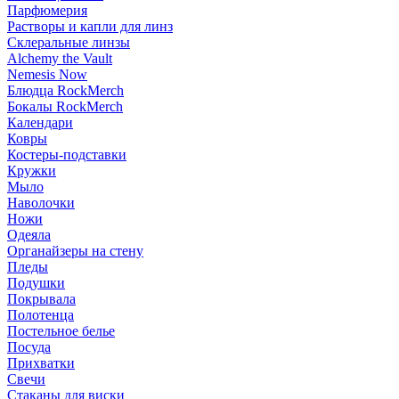
Парфюмерия
Растворы и капли для линз
Склеральные линзы
Alchemy the Vault
Nemesis Now
Блюдца RockMerch
Бокалы RockMerch
Календари
Ковры
Костеры-подставки
Кружки
Мыло
Наволочки
Ножи
Одеяла
Органайзеры на стену
Пледы
Подушки
Покрывала
Полотенца
Постельное белье
Посуда
Прихватки
Свечи
Стаканы для виски