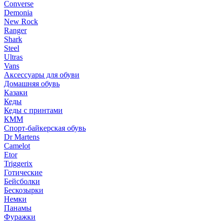
Converse
Demonia
New Rock
Ranger
Shark
Steel
Ultras
Vans
Аксессуары для обуви
Домашняя обувь
Казаки
Кеды
Кеды с принтами
КММ
Спорт-байкерская обувь
Dr Martens
Camelot
Etor
Triggerix
Готические
Бейсболки
Бескозырки
Немки
Панамы
Фуражки