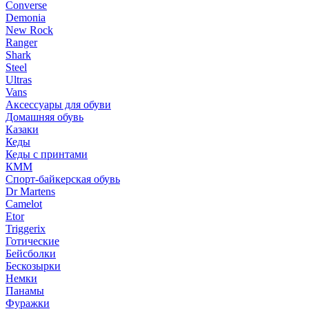
Converse
Demonia
New Rock
Ranger
Shark
Steel
Ultras
Vans
Аксессуары для обуви
Домашняя обувь
Казаки
Кеды
Кеды с принтами
КММ
Спорт-байкерская обувь
Dr Martens
Camelot
Etor
Triggerix
Готические
Бейсболки
Бескозырки
Немки
Панамы
Фуражки