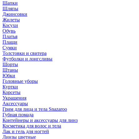
Шапки
Шляпы
Джинсовки
Жилеты
Косухи
Обувь
Платья
Плащи
Сумки
Толстовки и свитера
Футболки и лонгсливы
Шорты
Штаны
Юбки
Головные уборы
Куртки
Корсеты
Украшения
Аксессуары
Грим для лица и тела Snazaroo
Губная помада
Контейнеры и аксессуары для линз
Косметика для волос и тела
Лак и гель для ногтей
Линзы цветные