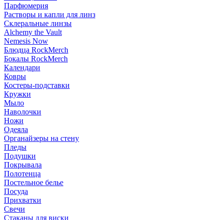
Парфюмерия
Растворы и капли для линз
Склеральные линзы
Alchemy the Vault
Nemesis Now
Блюдца RockMerch
Бокалы RockMerch
Календари
Ковры
Костеры-подставки
Кружки
Мыло
Наволочки
Ножи
Одеяла
Органайзеры на стену
Пледы
Подушки
Покрывала
Полотенца
Постельное белье
Посуда
Прихватки
Свечи
Стаканы для виски