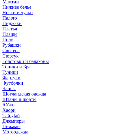
Мантии
Нижнее белье
Носки и чулки
Пальто
Пиджаки
Платья
Плащи
Поло
Рубашки
Свитера
Сюртук
Толстовки и балахоны
Топики и Бра
Туники
Фартуки
Футболки
Чапсы
Шотландская одежда
Штаны и шорты
Юбки
Хаори
Тай-Дай
Джемперы
Пижамы
Мотоодежда