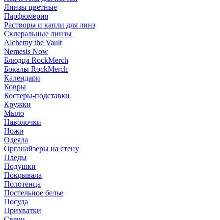
Линзы цветные
Парфюмерия
Растворы и капли для линз
Склеральные линзы
Alchemy the Vault
Nemesis Now
Блюдца RockMerch
Бокалы RockMerch
Календари
Ковры
Костеры-подставки
Кружки
Мыло
Наволочки
Ножи
Одеяла
Органайзеры на стену
Пледы
Подушки
Покрывала
Полотенца
Постельное белье
Посуда
Прихватки
Свечи