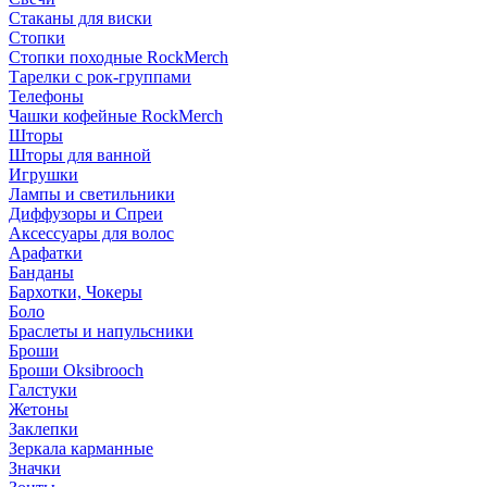
Стаканы для виски
Стопки
Стопки походные RockMerch
Тарелки с рок-группами
Телефоны
Чашки кофейные RockMerch
Шторы
Шторы для ванной
Игрушки
Лампы и светильники
Диффузоры и Спреи
Аксессуары для волос
Арафатки
Банданы
Бархотки, Чокеры
Боло
Браслеты и напульсники
Броши
Броши Oksibrooch
Галстуки
Жетоны
Заклепки
Зеркала карманные
Значки