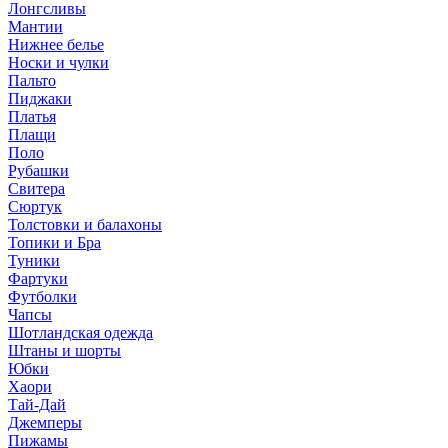
Лонгсливы
Мантии
Нижнее белье
Носки и чулки
Пальто
Пиджаки
Платья
Плащи
Поло
Рубашки
Свитера
Сюртук
Толстовки и балахоны
Топики и Бра
Туники
Фартуки
Футболки
Чапсы
Шотландская одежда
Штаны и шорты
Юбки
Хаори
Тай-Дай
Джемперы
Пижамы