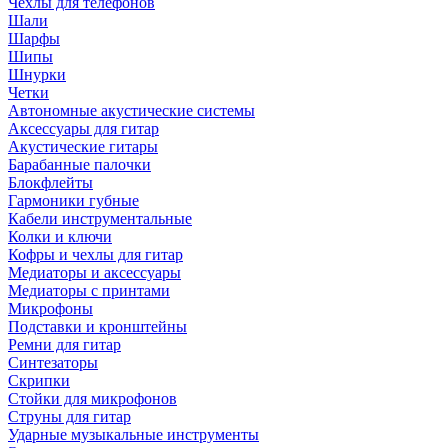
Чехлы для телефонов
Шали
Шарфы
Шипы
Шнурки
Четки
Автономные акустические системы
Аксессуары для гитар
Акустические гитары
Барабанные палочки
Блокфлейты
Гармоники губные
Кабели инструментальные
Колки и ключи
Кофры и чехлы для гитар
Медиаторы и аксессуары
Медиаторы с принтами
Микрофоны
Подставки и кронштейны
Ремни для гитар
Синтезаторы
Скрипки
Стойки для микрофонов
Струны для гитар
Ударные музыкальные инструменты