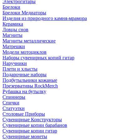
Электрогитары
Брелоки
Брелоки Медиаторы
Изделия из природного камня-мрамора
Керамика
Ловцы снов
Магниты
Магниты металлические
Матрешки
Модели мотоциклов
Наборы сувенирных копий гитар
Наручники
Плети и хлысты
Подарочные наборы
Подбутыльники кожаные
Презервативы RockMerch
Рубашка на бутылку
Спиннеры
Спички
Статуэтки
Столовые Приборы
Сувенирные Конструкторы
Сувенирные копии барабанов
Сувенирные копии гитар
Сувенирные монеты