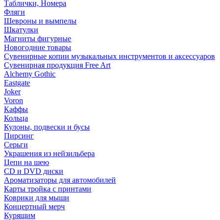
Таблички, Номера
Фляги
Шевроны и вымпелы
Шкатулки
Магниты фигурные
Новогодние товары
Сувенирные копии музыкальных инструментов и аксессуаров
Сувенирная продукция Free Art
Alchemy Gothic
Eastgate
Joker
Voron
Каффы
Кольца
Кулоны, подвески и бусы
Пирсинг
Серьги
Украшения из нейзильбера
Цепи на шею
CD и DVD диски
Ароматизаторы для автомобилей
Карты тройка с принтами
Коврики для мыши
Концертный мерч
Курящим