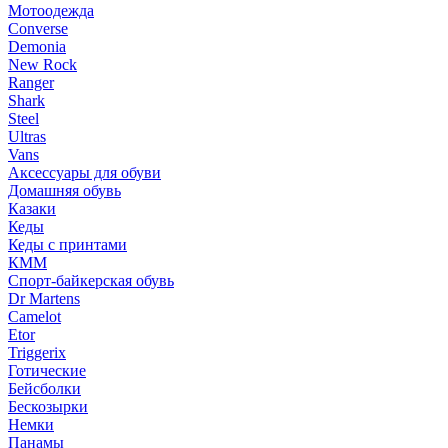
Мотоодежда
Converse
Demonia
New Rock
Ranger
Shark
Steel
Ultras
Vans
Аксессуары для обуви
Домашняя обувь
Казаки
Кеды
Кеды с принтами
КММ
Спорт-байкерская обувь
Dr Martens
Camelot
Etor
Triggerix
Готические
Бейсболки
Бескозырки
Немки
Панамы