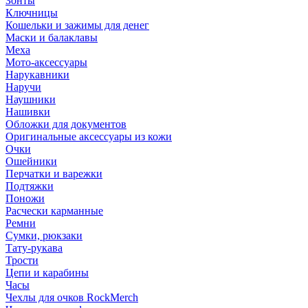
Зонты
Ключницы
Кошельки и зажимы для денег
Маски и балаклавы
Меха
Мото-аксессуары
Нарукавники
Наручи
Наушники
Нашивки
Обложки для документов
Оригинальные аксессуары из кожи
Очки
Ошейники
Перчатки и варежки
Подтяжки
Поножи
Расчески карманные
Ремни
Сумки, рюкзаки
Тату-рукава
Трости
Цепи и карабины
Часы
Чехлы для очков RockMerch