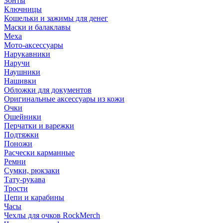
Зонты
Ключницы
Кошельки и зажимы для денег
Маски и балаклавы
Меха
Мото-аксессуары
Нарукавники
Наручи
Наушники
Нашивки
Обложки для документов
Оригинальные аксессуары из кожи
Очки
Ошейники
Перчатки и варежки
Подтяжки
Поножи
Расчески карманные
Ремни
Сумки, рюкзаки
Тату-рукава
Трости
Цепи и карабины
Часы
Чехлы для очков RockMerch