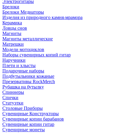
Электрогитары
Брелоки
Брелоки Медиаторы
Изделия из природного камня-мрамора
Керамика
Ловцы снов
Магниты
Магниты металлические
Матрешки
Модели мотоциклов
Наборы сувенирных копий гитар
Наручники
Плети и хлысты
Подарочные наборы
Подбутыльники кожаные
Презервативы RockMerch
Рубашка на бутылку
Спиннеры
Спички
Статуэтки
Столовые Приборы
Сувенирные Конструкторы
Сувенирные копии барабанов
Сувенирные копии гитар
Сувенирные монеты