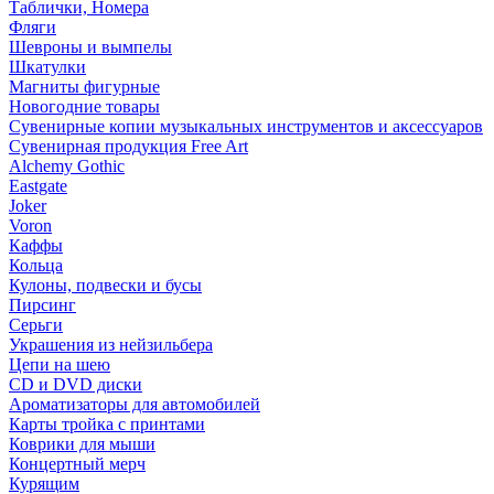
Таблички, Номера
Фляги
Шевроны и вымпелы
Шкатулки
Магниты фигурные
Новогодние товары
Сувенирные копии музыкальных инструментов и аксессуаров
Сувенирная продукция Free Art
Alchemy Gothic
Eastgate
Joker
Voron
Каффы
Кольца
Кулоны, подвески и бусы
Пирсинг
Серьги
Украшения из нейзильбера
Цепи на шею
CD и DVD диски
Ароматизаторы для автомобилей
Карты тройка с принтами
Коврики для мыши
Концертный мерч
Курящим