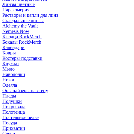
Линзы цветные
Парфюмерия
Растворы и капли для линз
Склеральные линзы
Alchemy the Vault
Nemesis Now
Блюдца RockMerch
Бокалы RockMerch
Календари
Ковры
Костеры-подставки
Кружки
Мыло
Наволочки
Ножи
Одеяла
Органайзеры на стену
Пледы
Подушки
Покрывала
Полотенца
Постельное белье
Посуда
Прихватки
Свечи