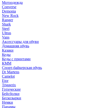
Мотоодежда
Converse
Demonia
New Rock
Ranger
Shark
Steel
Ultras
Vans
Аксессуары для обуви
Домашняя обувь
Казаки
Кеды
Кеды с принтами
КММ
Спорт-байкерская обувь
Dr Martens
Camelot
Etor
Triggerix
Готические
Бейсболки
Бескозырки
Немки
Панамы