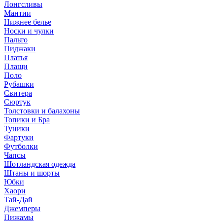
Лонгсливы
Мантии
Нижнее белье
Носки и чулки
Пальто
Пиджаки
Платья
Плащи
Поло
Рубашки
Свитера
Сюртук
Толстовки и балахоны
Топики и Бра
Туники
Фартуки
Футболки
Чапсы
Шотландская одежда
Штаны и шорты
Юбки
Хаори
Тай-Дай
Джемперы
Пижамы