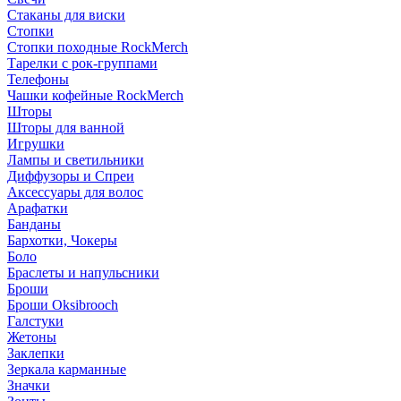
Стаканы для виски
Стопки
Стопки походные RockMerch
Тарелки с рок-группами
Телефоны
Чашки кофейные RockMerch
Шторы
Шторы для ванной
Игрушки
Лампы и светильники
Диффузоры и Спреи
Аксессуары для волос
Арафатки
Банданы
Бархотки, Чокеры
Боло
Браслеты и напульсники
Броши
Броши Oksibrooch
Галстуки
Жетоны
Заклепки
Зеркала карманные
Значки