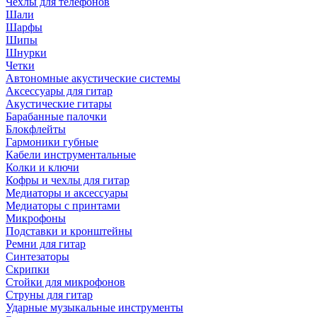
Чехлы для телефонов
Шали
Шарфы
Шипы
Шнурки
Четки
Автономные акустические системы
Аксессуары для гитар
Акустические гитары
Барабанные палочки
Блокфлейты
Гармоники губные
Кабели инструментальные
Колки и ключи
Кофры и чехлы для гитар
Медиаторы и аксессуары
Медиаторы с принтами
Микрофоны
Подставки и кронштейны
Ремни для гитар
Синтезаторы
Скрипки
Стойки для микрофонов
Струны для гитар
Ударные музыкальные инструменты