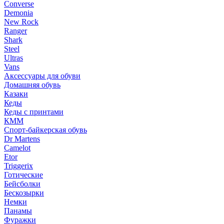
Converse
Demonia
New Rock
Ranger
Shark
Steel
Ultras
Vans
Аксессуары для обуви
Домашняя обувь
Казаки
Кеды
Кеды с принтами
КММ
Спорт-байкерская обувь
Dr Martens
Camelot
Etor
Triggerix
Готические
Бейсболки
Бескозырки
Немки
Панамы
Фуражки