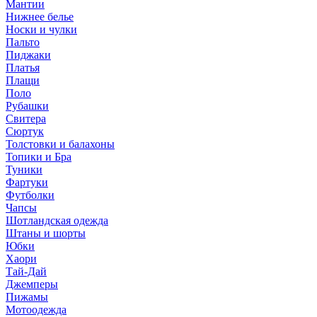
Мантии
Нижнее белье
Носки и чулки
Пальто
Пиджаки
Платья
Плащи
Поло
Рубашки
Свитера
Сюртук
Толстовки и балахоны
Топики и Бра
Туники
Фартуки
Футболки
Чапсы
Шотландская одежда
Штаны и шорты
Юбки
Хаори
Тай-Дай
Джемперы
Пижамы
Мотоодежда