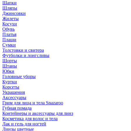
Шапки
Шляпы
Джинсовки
Жилеты
Косухи
Обувь
Платья
Плащи
Сумки
Толстовки и свитера
Футболки и лонгсливы
Шорты
Штаны
Юбки
Головные уборы
Куртки
Корсеты
Украшения
Аксессуары
Грим для лица и тела Snazaroo
Губная помада
Контейнеры и аксессуары для линз
Косметика для волос и тела
Лак и гель для ногтей
Линзы цветные