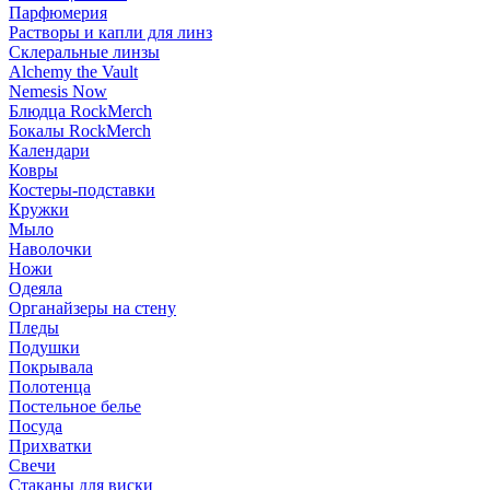
Парфюмерия
Растворы и капли для линз
Склеральные линзы
Alchemy the Vault
Nemesis Now
Блюдца RockMerch
Бокалы RockMerch
Календари
Ковры
Костеры-подставки
Кружки
Мыло
Наволочки
Ножи
Одеяла
Органайзеры на стену
Пледы
Подушки
Покрывала
Полотенца
Постельное белье
Посуда
Прихватки
Свечи
Стаканы для виски