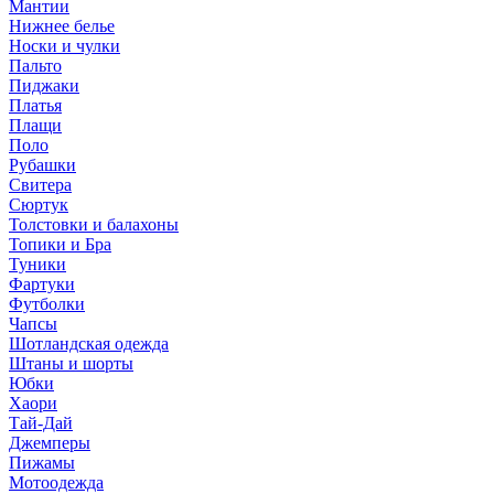
Мантии
Нижнее белье
Носки и чулки
Пальто
Пиджаки
Платья
Плащи
Поло
Рубашки
Свитера
Сюртук
Толстовки и балахоны
Топики и Бра
Туники
Фартуки
Футболки
Чапсы
Шотландская одежда
Штаны и шорты
Юбки
Хаори
Тай-Дай
Джемперы
Пижамы
Мотоодежда