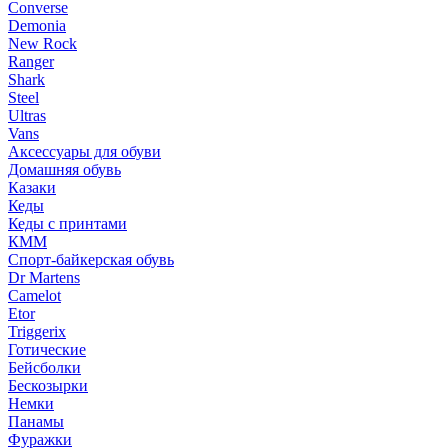
Converse
Demonia
New Rock
Ranger
Shark
Steel
Ultras
Vans
Аксессуары для обуви
Домашняя обувь
Казаки
Кеды
Кеды с принтами
КММ
Спорт-байкерская обувь
Dr Martens
Camelot
Etor
Triggerix
Готические
Бейсболки
Бескозырки
Немки
Панамы
Фуражки