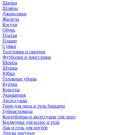
Шапки
Шляпы
Джинсовки
Жилеты
Косухи
Обувь
Платья
Плащи
Сумки
Толстовки и свитера
Футболки и лонгсливы
Шорты
Штаны
Юбки
Головные уборы
Куртки
Корсеты
Украшения
Аксессуары
Грим для лица и тела Snazaroo
Губная помада
Контейнеры и аксессуары для линз
Косметика для волос и тела
Лак и гель для ногтей
Линзы цветные