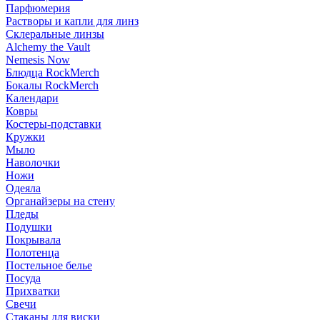
Парфюмерия
Растворы и капли для линз
Склеральные линзы
Alchemy the Vault
Nemesis Now
Блюдца RockMerch
Бокалы RockMerch
Календари
Ковры
Костеры-подставки
Кружки
Мыло
Наволочки
Ножи
Одеяла
Органайзеры на стену
Пледы
Подушки
Покрывала
Полотенца
Постельное белье
Посуда
Прихватки
Свечи
Стаканы для виски