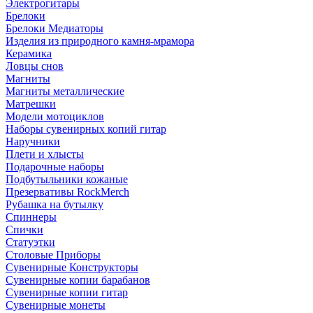
Электрогитары
Брелоки
Брелоки Медиаторы
Изделия из природного камня-мрамора
Керамика
Ловцы снов
Магниты
Магниты металлические
Матрешки
Модели мотоциклов
Наборы сувенирных копий гитар
Наручники
Плети и хлысты
Подарочные наборы
Подбутыльники кожаные
Презервативы RockMerch
Рубашка на бутылку
Спиннеры
Спички
Статуэтки
Столовые Приборы
Сувенирные Конструкторы
Сувенирные копии барабанов
Сувенирные копии гитар
Сувенирные монеты