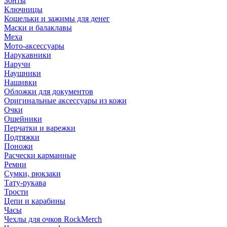
Зонты
Ключницы
Кошельки и зажимы для денег
Маски и балаклавы
Меха
Мото-аксессуары
Нарукавники
Наручи
Наушники
Нашивки
Обложки для документов
Оригинальные аксессуары из кожи
Очки
Ошейники
Перчатки и варежки
Подтяжки
Поножи
Расчески карманные
Ремни
Сумки, рюкзаки
Тату-рукава
Трости
Цепи и карабины
Часы
Чехлы для очков RockMerch