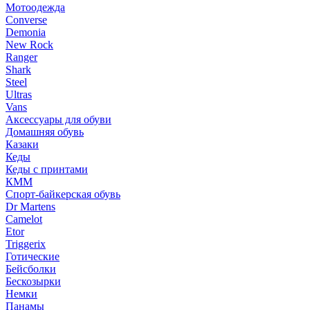
Мотоодежда
Converse
Demonia
New Rock
Ranger
Shark
Steel
Ultras
Vans
Аксессуары для обуви
Домашняя обувь
Казаки
Кеды
Кеды с принтами
КММ
Спорт-байкерская обувь
Dr Martens
Camelot
Etor
Triggerix
Готические
Бейсболки
Бескозырки
Немки
Панамы