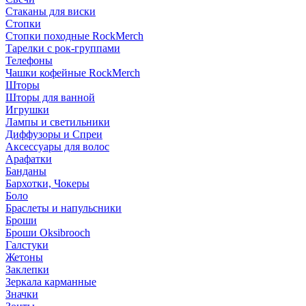
Стаканы для виски
Стопки
Стопки походные RockMerch
Тарелки с рок-группами
Телефоны
Чашки кофейные RockMerch
Шторы
Шторы для ванной
Игрушки
Лампы и светильники
Диффузоры и Спреи
Аксессуары для волос
Арафатки
Банданы
Бархотки, Чокеры
Боло
Браслеты и напульсники
Броши
Броши Oksibrooch
Галстуки
Жетоны
Заклепки
Зеркала карманные
Значки