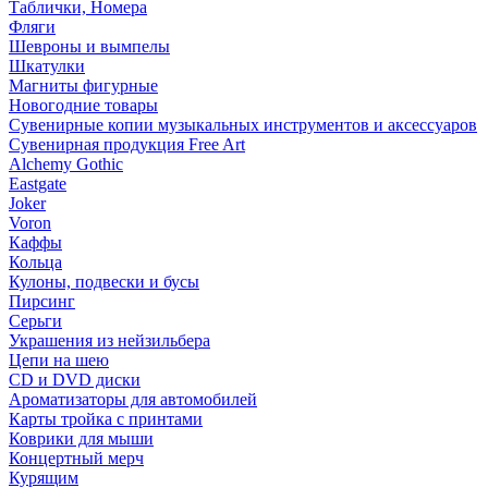
Таблички, Номера
Фляги
Шевроны и вымпелы
Шкатулки
Магниты фигурные
Новогодние товары
Сувенирные копии музыкальных инструментов и аксессуаров
Сувенирная продукция Free Art
Alchemy Gothic
Eastgate
Joker
Voron
Каффы
Кольца
Кулоны, подвески и бусы
Пирсинг
Серьги
Украшения из нейзильбера
Цепи на шею
CD и DVD диски
Ароматизаторы для автомобилей
Карты тройка с принтами
Коврики для мыши
Концертный мерч
Курящим