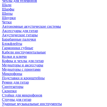
Чехлы для телефонов
Шали
Шарфы
Шипы
Шнурки
Четки
Автономные акустические системы
Аксессуары для гитар
Акустические гитары
Барабанные палочки
Блокфлейты
Гармоники губные
Кабели инструментальные
Колки и ключи
Кофры и чехлы для гитар
Медиаторы и аксессуары
Медиаторы с принтами
Микрофоны
Подставки и кронштейны
Ремни для гитар
Синтезаторы
Скрипки
Стойки для микрофонов
Струны для гитар
Ударные музыкальные инструменты