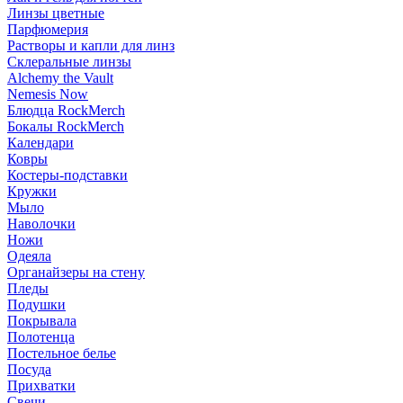
Линзы цветные
Парфюмерия
Растворы и капли для линз
Склеральные линзы
Alchemy the Vault
Nemesis Now
Блюдца RockMerch
Бокалы RockMerch
Календари
Ковры
Костеры-подставки
Кружки
Мыло
Наволочки
Ножи
Одеяла
Органайзеры на стену
Пледы
Подушки
Покрывала
Полотенца
Постельное белье
Посуда
Прихватки
Свечи