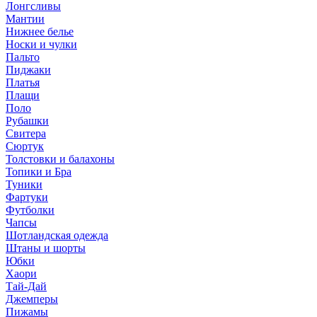
Лонгсливы
Мантии
Нижнее белье
Носки и чулки
Пальто
Пиджаки
Платья
Плащи
Поло
Рубашки
Свитера
Сюртук
Толстовки и балахоны
Топики и Бра
Туники
Фартуки
Футболки
Чапсы
Шотландская одежда
Штаны и шорты
Юбки
Хаори
Тай-Дай
Джемперы
Пижамы