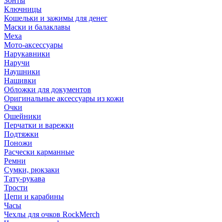
Зонты
Ключницы
Кошельки и зажимы для денег
Маски и балаклавы
Меха
Мото-аксессуары
Нарукавники
Наручи
Наушники
Нашивки
Обложки для документов
Оригинальные аксессуары из кожи
Очки
Ошейники
Перчатки и варежки
Подтяжки
Поножи
Расчески карманные
Ремни
Сумки, рюкзаки
Тату-рукава
Трости
Цепи и карабины
Часы
Чехлы для очков RockMerch