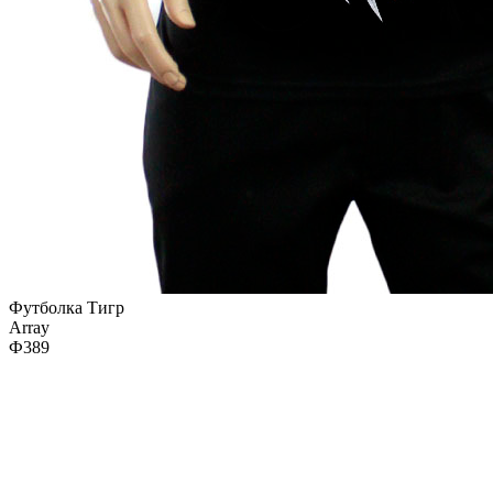
Футболка Тигр
Array
Ф389