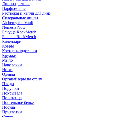
Линзы цветные
Парфюмерия
Растворы и капли для линз
Склеральные линзы
Alchemy the Vault
Nemesis Now
Блюдца RockMerch
Бокалы RockMerch
Календари
Ковры
Костеры-подставки
Кружки
Мыло
Наволочки
Ножи
Одеяла
Органайзеры на стену
Пледы
Подушки
Покрывала
Полотенца
Постельное белье
Посуда
Прихватки
Свечи