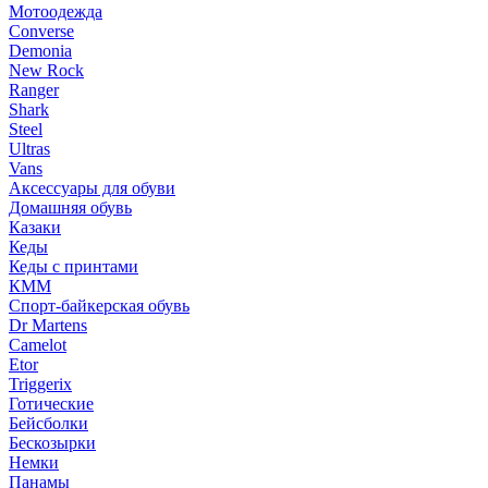
Мотоодежда
Converse
Demonia
New Rock
Ranger
Shark
Steel
Ultras
Vans
Аксессуары для обуви
Домашняя обувь
Казаки
Кеды
Кеды с принтами
КММ
Спорт-байкерская обувь
Dr Martens
Camelot
Etor
Triggerix
Готические
Бейсболки
Бескозырки
Немки
Панамы