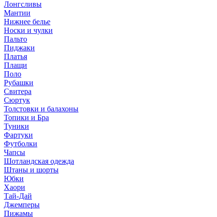
Лонгсливы
Мантии
Нижнее белье
Носки и чулки
Пальто
Пиджаки
Платья
Плащи
Поло
Рубашки
Свитера
Сюртук
Толстовки и балахоны
Топики и Бра
Туники
Фартуки
Футболки
Чапсы
Шотландская одежда
Штаны и шорты
Юбки
Хаори
Тай-Дай
Джемперы
Пижамы