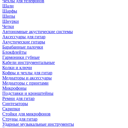
Чехлы для телефонов
Шали
Шарфы
Шипы
Шнурки
Четки
Автономные акустические системы
Аксессуары для гитар
Акустические гитары
Барабанные палочки
Блокфлейты
Гармоники губные
Кабели инструментальные
Колки и ключи
Кофры и чехлы для гитар
Медиаторы и аксессуары
Медиаторы с принтами
Микрофоны
Подставки и кронштейны
Ремни для гитар
Синтезаторы
Скрипки
Стойки для микрофонов
Струны для гитар
Ударные музыкальные инструменты