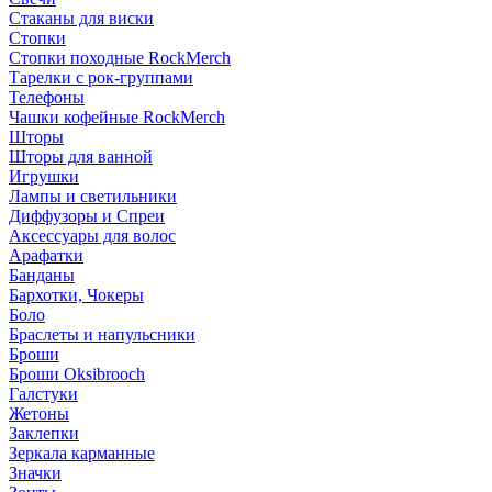
Стаканы для виски
Стопки
Стопки походные RockMerch
Тарелки с рок-группами
Телефоны
Чашки кофейные RockMerch
Шторы
Шторы для ванной
Игрушки
Лампы и светильники
Диффузоры и Спреи
Аксессуары для волос
Арафатки
Банданы
Бархотки, Чокеры
Боло
Браслеты и напульсники
Броши
Броши Oksibrooch
Галстуки
Жетоны
Заклепки
Зеркала карманные
Значки