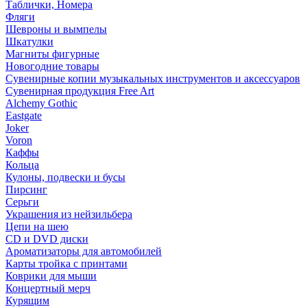
Таблички, Номера
Фляги
Шевроны и вымпелы
Шкатулки
Магниты фигурные
Новогодние товары
Сувенирные копии музыкальных инструментов и аксессуаров
Сувенирная продукция Free Art
Alchemy Gothic
Eastgate
Joker
Voron
Каффы
Кольца
Кулоны, подвески и бусы
Пирсинг
Серьги
Украшения из нейзильбера
Цепи на шею
CD и DVD диски
Ароматизаторы для автомобилей
Карты тройка с принтами
Коврики для мыши
Концертный мерч
Курящим