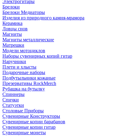
Электрогитары
Брелоки
Брелоки Медиаторы
Изделия из природного камня-мрамора
Керамика
Ловцы снов
Магниты
Магниты металлические
Матрешки
Модели мотоциклов
Наборы сувенирных копий гитар
Наручники
Плети и хлысты
Подарочные наборы
Подбутыльники кожаные
Презервативы RockMerch
Рубашка на бутылку
Спиннеры
Спички
Статуэтки
Столовые Приборы
Сувенирные Конструкторы
Сувенирные копии барабанов
Сувенирные копии гитар
Сувенирные монеты