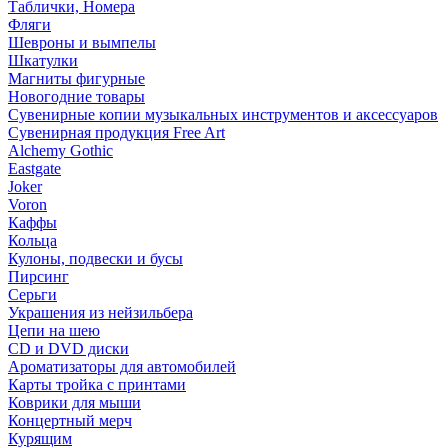
Таблички, Номера
Фляги
Шевроны и вымпелы
Шкатулки
Магниты фигурные
Новогодние товары
Сувенирные копии музыкальных инструментов и аксессуаров
Сувенирная продукция Free Art
Alchemy Gothic
Eastgate
Joker
Voron
Каффы
Кольца
Кулоны, подвески и бусы
Пирсинг
Серьги
Украшения из нейзильбера
Цепи на шею
CD и DVD диски
Ароматизаторы для автомобилей
Карты тройка с принтами
Коврики для мыши
Концертный мерч
Курящим