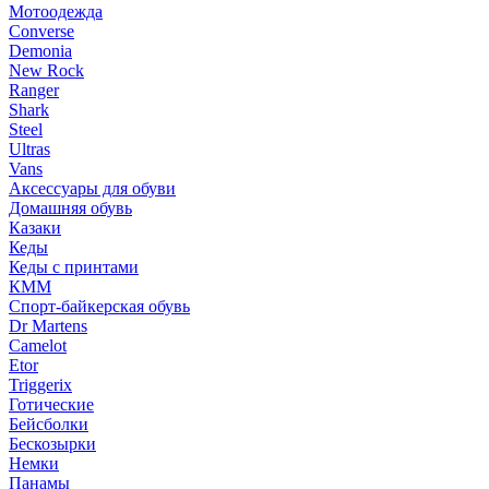
Мотоодежда
Converse
Demonia
New Rock
Ranger
Shark
Steel
Ultras
Vans
Аксессуары для обуви
Домашняя обувь
Казаки
Кеды
Кеды с принтами
КММ
Спорт-байкерская обувь
Dr Martens
Camelot
Etor
Triggerix
Готические
Бейсболки
Бескозырки
Немки
Панамы