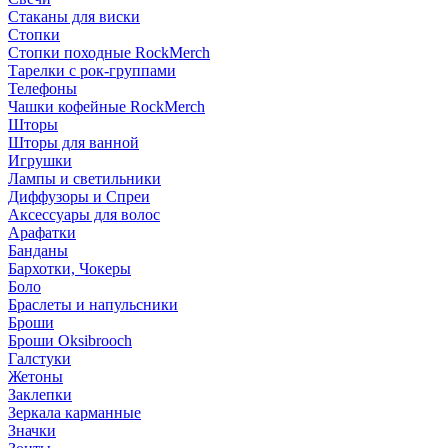
Стаканы для виски
Стопки
Стопки походные RockMerch
Тарелки с рок-группами
Телефоны
Чашки кофейные RockMerch
Шторы
Шторы для ванной
Игрушки
Лампы и светильники
Диффузоры и Спреи
Аксессуары для волос
Арафатки
Банданы
Бархотки, Чокеры
Боло
Браслеты и напульсники
Броши
Броши Oksibrooch
Галстуки
Жетоны
Заклепки
Зеркала карманные
Значки