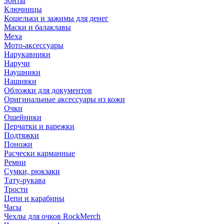
Зонты
Ключницы
Кошельки и зажимы для денег
Маски и балаклавы
Меха
Мото-аксессуары
Нарукавники
Наручи
Наушники
Нашивки
Обложки для документов
Оригинальные аксессуары из кожи
Очки
Ошейники
Перчатки и варежки
Подтяжки
Поножи
Расчески карманные
Ремни
Сумки, рюкзаки
Тату-рукава
Трости
Цепи и карабины
Часы
Чехлы для очков RockMerch