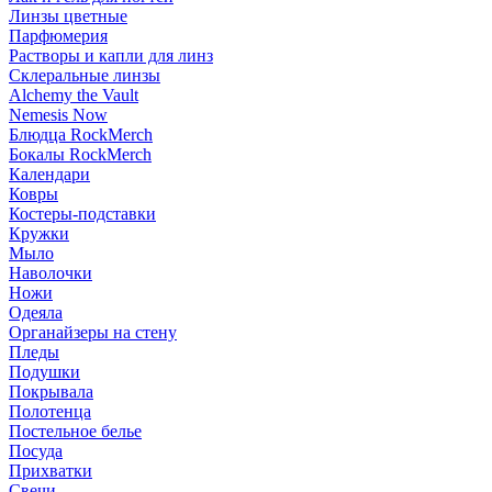
Линзы цветные
Парфюмерия
Растворы и капли для линз
Склеральные линзы
Alchemy the Vault
Nemesis Now
Блюдца RockMerch
Бокалы RockMerch
Календари
Ковры
Костеры-подставки
Кружки
Мыло
Наволочки
Ножи
Одеяла
Органайзеры на стену
Пледы
Подушки
Покрывала
Полотенца
Постельное белье
Посуда
Прихватки
Свечи