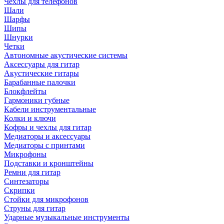
Чехлы для телефонов
Шали
Шарфы
Шипы
Шнурки
Четки
Автономные акустические системы
Аксессуары для гитар
Акустические гитары
Барабанные палочки
Блокфлейты
Гармоники губные
Кабели инструментальные
Колки и ключи
Кофры и чехлы для гитар
Медиаторы и аксессуары
Медиаторы с принтами
Микрофоны
Подставки и кронштейны
Ремни для гитар
Синтезаторы
Скрипки
Стойки для микрофонов
Струны для гитар
Ударные музыкальные инструменты