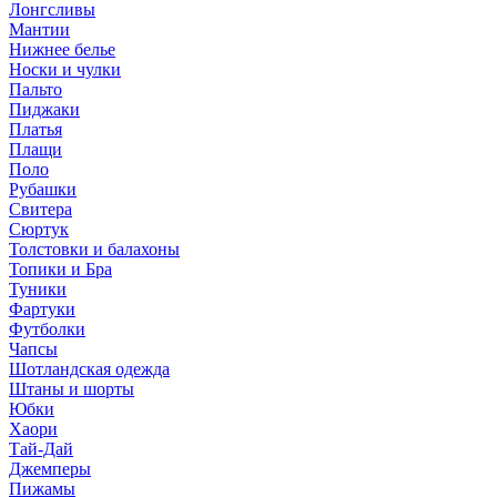
Лонгсливы
Мантии
Нижнее белье
Носки и чулки
Пальто
Пиджаки
Платья
Плащи
Поло
Рубашки
Свитера
Сюртук
Толстовки и балахоны
Топики и Бра
Туники
Фартуки
Футболки
Чапсы
Шотландская одежда
Штаны и шорты
Юбки
Хаори
Тай-Дай
Джемперы
Пижамы