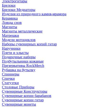
Электрогитары
Брелоки
Брелоки Медиаторы
Изделия из природного камня-мрамора
Керамика
Ловцы снов
Магниты
Магниты металлические
Матрешки
Модели мотоциклов
Наборы сувенирных копий гитар
Наручники
Плети и хлысты
Подарочные наборы
Подбутыльники кожаные
Презервативы RockMerch
Рубашка на бутылку
Спиннеры
Спички
Статуэтки
Столовые Приборы
Сувенирные Конструкторы
Сувенирные копии барабанов
Сувенирные копии гитар
Сувенирные монеты