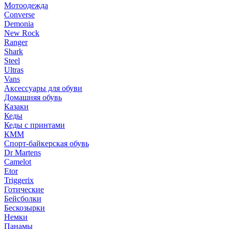
Мотоодежда
Converse
Demonia
New Rock
Ranger
Shark
Steel
Ultras
Vans
Аксессуары для обуви
Домашняя обувь
Казаки
Кеды
Кеды с принтами
КММ
Спорт-байкерская обувь
Dr Martens
Camelot
Etor
Triggerix
Готические
Бейсболки
Бескозырки
Немки
Панамы