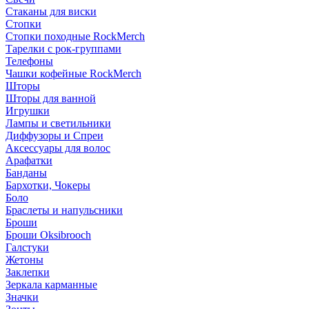
Стаканы для виски
Стопки
Стопки походные RockMerch
Тарелки с рок-группами
Телефоны
Чашки кофейные RockMerch
Шторы
Шторы для ванной
Игрушки
Лампы и светильники
Диффузоры и Спреи
Аксессуары для волос
Арафатки
Банданы
Бархотки, Чокеры
Боло
Браслеты и напульсники
Броши
Броши Oksibrooch
Галстуки
Жетоны
Заклепки
Зеркала карманные
Значки