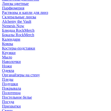
Линзы цветные
Парфюмерия
Растворы и капли для линз
Склеральные линзы
Alchemy the Vault
Nemesis Now
Блюдца RockMerch
Бокалы RockMerch
Календари
Ковры
Костеры-подставки
Кружки
Мыло
Наволочки
Ножи
Одеяла
Органайзеры на стену
Пледы
Подушки
Покрывала
Полотенца
Постельное белье
Посуда
Прихватки
Свечи