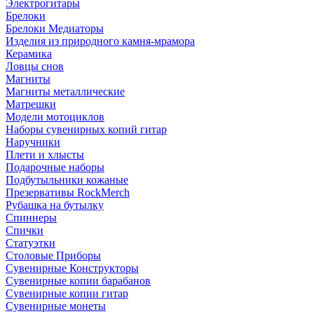
Электрогитары
Брелоки
Брелоки Медиаторы
Изделия из природного камня-мрамора
Керамика
Ловцы снов
Магниты
Магниты металлические
Матрешки
Модели мотоциклов
Наборы сувенирных копий гитар
Наручники
Плети и хлысты
Подарочные наборы
Подбутыльники кожаные
Презервативы RockMerch
Рубашка на бутылку
Спиннеры
Спички
Статуэтки
Столовые Приборы
Сувенирные Конструкторы
Сувенирные копии барабанов
Сувенирные копии гитар
Сувенирные монеты