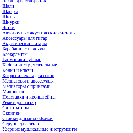
Чехлы для телефонов
Шали
Шарфы
Шипы
Шнурки
Четки
Автономные акустические системы
Аксессуары для гитар
Акустические гитары
Барабанные палочки
Блокфлейты
Гармоники губные
Кабели инструментальные
Колки и ключи
Кофры и чехлы для гитар
Медиаторы и аксессуары
Медиаторы с принтами
Микрофоны
Подставки и кронштейны
Ремни для гитар
Синтезаторы
Скрипки
Стойки для микрофонов
Струны для гитар
Ударные музыкальные инструменты