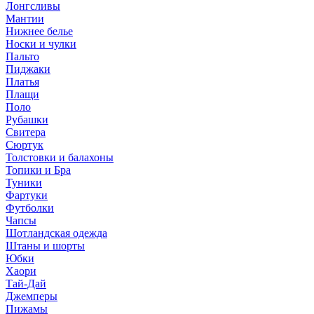
Лонгсливы
Мантии
Нижнее белье
Носки и чулки
Пальто
Пиджаки
Платья
Плащи
Поло
Рубашки
Свитера
Сюртук
Толстовки и балахоны
Топики и Бра
Туники
Фартуки
Футболки
Чапсы
Шотландская одежда
Штаны и шорты
Юбки
Хаори
Тай-Дай
Джемперы
Пижамы