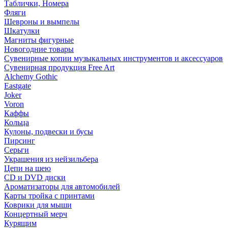
Таблички, Номера
Фляги
Шевроны и вымпелы
Шкатулки
Магниты фигурные
Новогодние товары
Сувенирные копии музыкальных инструментов и аксессуаров
Сувенирная продукция Free Art
Alchemy Gothic
Eastgate
Joker
Voron
Каффы
Кольца
Кулоны, подвески и бусы
Пирсинг
Серьги
Украшения из нейзильбера
Цепи на шею
CD и DVD диски
Ароматизаторы для автомобилей
Карты тройка с принтами
Коврики для мыши
Концертный мерч
Курящим