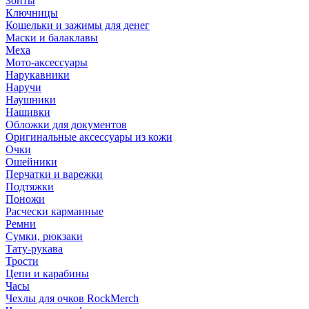
Зонты
Ключницы
Кошельки и зажимы для денег
Маски и балаклавы
Меха
Мото-аксессуары
Нарукавники
Наручи
Наушники
Нашивки
Обложки для документов
Оригинальные аксессуары из кожи
Очки
Ошейники
Перчатки и варежки
Подтяжки
Поножи
Расчески карманные
Ремни
Сумки, рюкзаки
Тату-рукава
Трости
Цепи и карабины
Часы
Чехлы для очков RockMerch