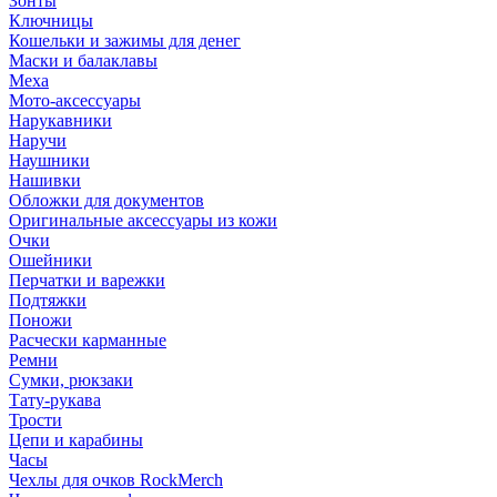
Зонты
Ключницы
Кошельки и зажимы для денег
Маски и балаклавы
Меха
Мото-аксессуары
Нарукавники
Наручи
Наушники
Нашивки
Обложки для документов
Оригинальные аксессуары из кожи
Очки
Ошейники
Перчатки и варежки
Подтяжки
Поножи
Расчески карманные
Ремни
Сумки, рюкзаки
Тату-рукава
Трости
Цепи и карабины
Часы
Чехлы для очков RockMerch