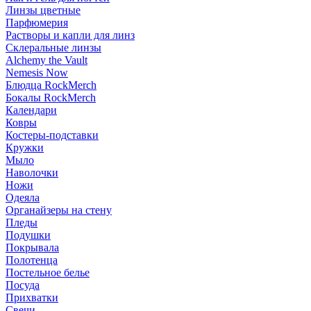
Линзы цветные
Парфюмерия
Растворы и капли для линз
Склеральные линзы
Alchemy the Vault
Nemesis Now
Блюдца RockMerch
Бокалы RockMerch
Календари
Ковры
Костеры-подставки
Кружки
Мыло
Наволочки
Ножи
Одеяла
Органайзеры на стену
Пледы
Подушки
Покрывала
Полотенца
Постельное белье
Посуда
Прихватки
Свечи