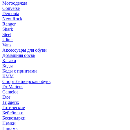
Мотоодежда
Converse
Demonia
New Rock
Ranger
Shark
Steel
Ultras
Vans
Аксессуары для обуви
Домашняя обувь
Казаки
Кеды
Кеды с принтами
КММ
Спорт-байкерская обувь
Dr Martens
Camelot
Etor
Triggerix
Готические
Бейсболки
Бескозырки
Немки
Панамы