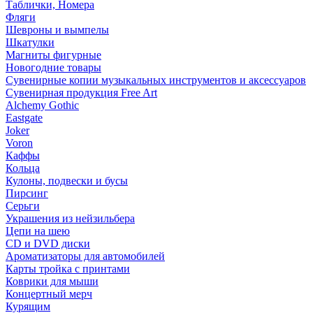
Таблички, Номера
Фляги
Шевроны и вымпелы
Шкатулки
Магниты фигурные
Новогодние товары
Сувенирные копии музыкальных инструментов и аксессуаров
Сувенирная продукция Free Art
Alchemy Gothic
Eastgate
Joker
Voron
Каффы
Кольца
Кулоны, подвески и бусы
Пирсинг
Серьги
Украшения из нейзильбера
Цепи на шею
CD и DVD диски
Ароматизаторы для автомобилей
Карты тройка с принтами
Коврики для мыши
Концертный мерч
Курящим