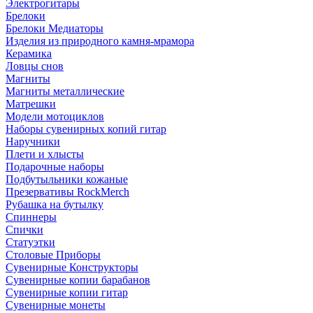
Электрогитары
Брелоки
Брелоки Медиаторы
Изделия из природного камня-мрамора
Керамика
Ловцы снов
Магниты
Магниты металлические
Матрешки
Модели мотоциклов
Наборы сувенирных копий гитар
Наручники
Плети и хлысты
Подарочные наборы
Подбутыльники кожаные
Презервативы RockMerch
Рубашка на бутылку
Спиннеры
Спички
Статуэтки
Столовые Приборы
Сувенирные Конструкторы
Сувенирные копии барабанов
Сувенирные копии гитар
Сувенирные монеты