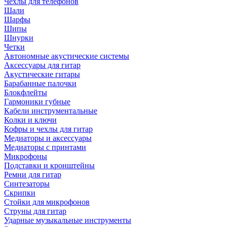
Чехлы для телефонов
Шали
Шарфы
Шипы
Шнурки
Четки
Автономные акустические системы
Аксессуары для гитар
Акустические гитары
Барабанные палочки
Блокфлейты
Гармоники губные
Кабели инструментальные
Колки и ключи
Кофры и чехлы для гитар
Медиаторы и аксессуары
Медиаторы с принтами
Микрофоны
Подставки и кронштейны
Ремни для гитар
Синтезаторы
Скрипки
Стойки для микрофонов
Струны для гитар
Ударные музыкальные инструменты