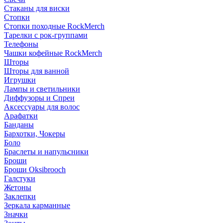
Стаканы для виски
Стопки
Стопки походные RockMerch
Тарелки с рок-группами
Телефоны
Чашки кофейные RockMerch
Шторы
Шторы для ванной
Игрушки
Лампы и светильники
Диффузоры и Спреи
Аксессуары для волос
Арафатки
Банданы
Бархотки, Чокеры
Боло
Браслеты и напульсники
Броши
Броши Oksibrooch
Галстуки
Жетоны
Заклепки
Зеркала карманные
Значки