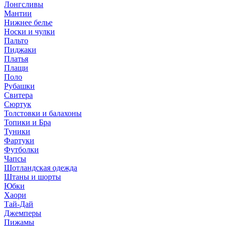
Лонгсливы
Мантии
Нижнее белье
Носки и чулки
Пальто
Пиджаки
Платья
Плащи
Поло
Рубашки
Свитера
Сюртук
Толстовки и балахоны
Топики и Бра
Туники
Фартуки
Футболки
Чапсы
Шотландская одежда
Штаны и шорты
Юбки
Хаори
Тай-Дай
Джемперы
Пижамы