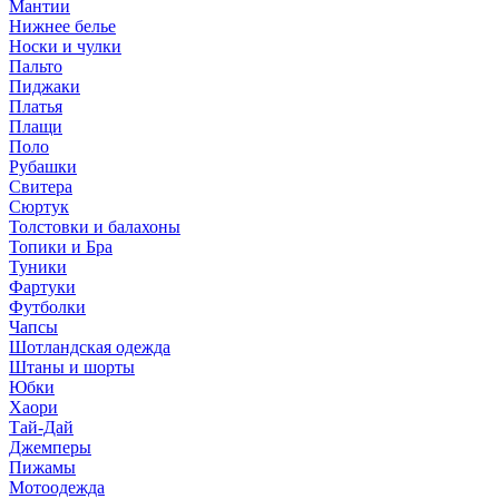
Мантии
Нижнее белье
Носки и чулки
Пальто
Пиджаки
Платья
Плащи
Поло
Рубашки
Свитера
Сюртук
Толстовки и балахоны
Топики и Бра
Туники
Фартуки
Футболки
Чапсы
Шотландская одежда
Штаны и шорты
Юбки
Хаори
Тай-Дай
Джемперы
Пижамы
Мотоодежда