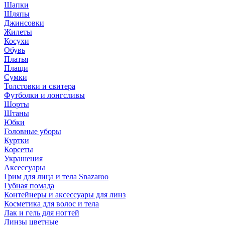
Шапки
Шляпы
Джинсовки
Жилеты
Косухи
Обувь
Платья
Плащи
Сумки
Толстовки и свитера
Футболки и лонгсливы
Шорты
Штаны
Юбки
Головные уборы
Куртки
Корсеты
Украшения
Аксессуары
Грим для лица и тела Snazaroo
Губная помада
Контейнеры и аксессуары для линз
Косметика для волос и тела
Лак и гель для ногтей
Линзы цветные