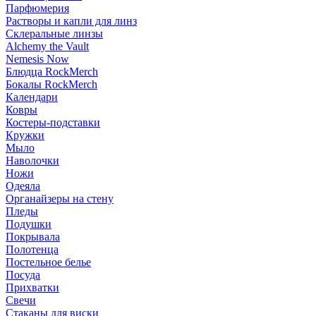
Парфюмерия
Растворы и капли для линз
Склеральные линзы
Alchemy the Vault
Nemesis Now
Блюдца RockMerch
Бокалы RockMerch
Календари
Ковры
Костеры-подставки
Кружки
Мыло
Наволочки
Ножи
Одеяла
Органайзеры на стену
Пледы
Подушки
Покрывала
Полотенца
Постельное белье
Посуда
Прихватки
Свечи
Стаканы для виски