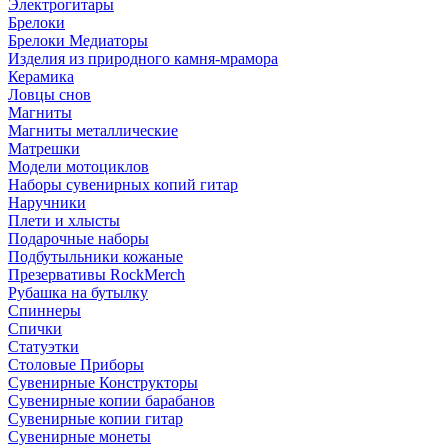
Электрогитары
Брелоки
Брелоки Медиаторы
Изделия из природного камня-мрамора
Керамика
Ловцы снов
Магниты
Магниты металлические
Матрешки
Модели мотоциклов
Наборы сувенирных копий гитар
Наручники
Плети и хлысты
Подарочные наборы
Подбутыльники кожаные
Презервативы RockMerch
Рубашка на бутылку
Спиннеры
Спички
Статуэтки
Столовые Приборы
Сувенирные Конструкторы
Сувенирные копии барабанов
Сувенирные копии гитар
Сувенирные монеты