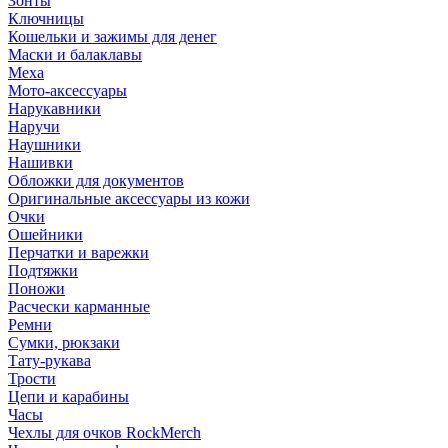
Зонты
Ключницы
Кошельки и зажимы для денег
Маски и балаклавы
Меха
Мото-аксессуары
Нарукавники
Наручи
Наушники
Нашивки
Обложки для документов
Оригинальные аксессуары из кожи
Очки
Ошейники
Перчатки и варежки
Подтяжки
Поножи
Расчески карманные
Ремни
Сумки, рюкзаки
Тату-рукава
Трости
Цепи и карабины
Часы
Чехлы для очков RockMerch