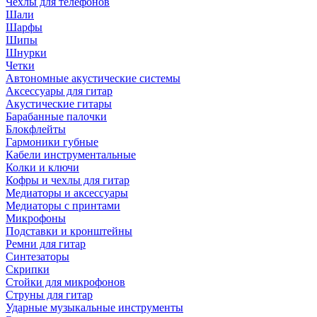
Чехлы для телефонов
Шали
Шарфы
Шипы
Шнурки
Четки
Автономные акустические системы
Аксессуары для гитар
Акустические гитары
Барабанные палочки
Блокфлейты
Гармоники губные
Кабели инструментальные
Колки и ключи
Кофры и чехлы для гитар
Медиаторы и аксессуары
Медиаторы с принтами
Микрофоны
Подставки и кронштейны
Ремни для гитар
Синтезаторы
Скрипки
Стойки для микрофонов
Струны для гитар
Ударные музыкальные инструменты