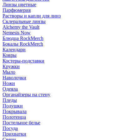
Линзы цветные
Парфюмерия
Растворы и капли для линз
Склеральные линзы
Alchemy the Vault
Nemesis Now
Блюдца RockMerch
Бокалы RockMerch
Календари
Ковры
Костеры-подставки
Кружки
Мыло
Наволочки
Ножи
Одеяла
Органайзеры на стену
Пледы
Подушки
Покрывала
Полотенца
Постельное белье
Посуда
Прихватки
Свечи