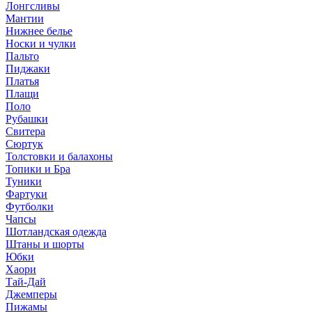
Лонгсливы
Мантии
Нижнее белье
Носки и чулки
Пальто
Пиджаки
Платья
Плащи
Поло
Рубашки
Свитера
Сюртук
Толстовки и балахоны
Топики и Бра
Туники
Фартуки
Футболки
Чапсы
Шотландская одежда
Штаны и шорты
Юбки
Хаори
Тай-Дай
Джемперы
Пижамы