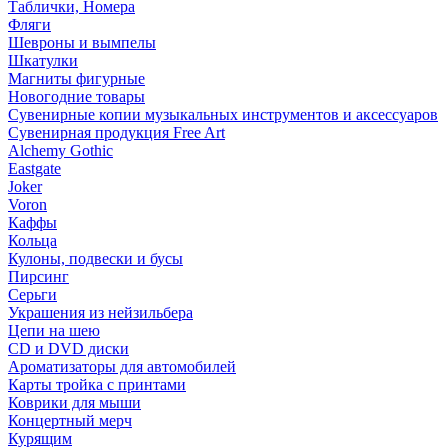
Таблички, Номера
Фляги
Шевроны и вымпелы
Шкатулки
Магниты фигурные
Новогодние товары
Сувенирные копии музыкальных инструментов и аксессуаров
Сувенирная продукция Free Art
Alchemy Gothic
Eastgate
Joker
Voron
Каффы
Кольца
Кулоны, подвески и бусы
Пирсинг
Серьги
Украшения из нейзильбера
Цепи на шею
CD и DVD диски
Ароматизаторы для автомобилей
Карты тройка с принтами
Коврики для мыши
Концертный мерч
Курящим