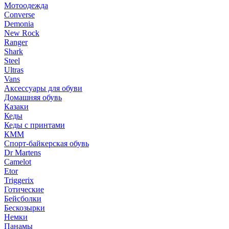
Мотоодежда
Converse
Demonia
New Rock
Ranger
Shark
Steel
Ultras
Vans
Аксессуары для обуви
Домашняя обувь
Казаки
Кеды
Кеды с принтами
КММ
Спорт-байкерская обувь
Dr Martens
Camelot
Etor
Triggerix
Готические
Бейсболки
Бескозырки
Немки
Панамы