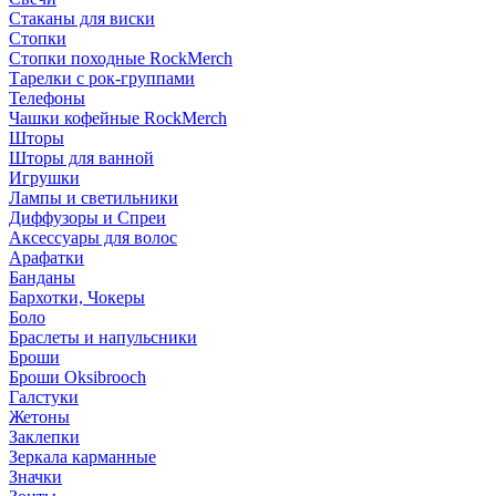
Стаканы для виски
Стопки
Стопки походные RockMerch
Тарелки с рок-группами
Телефоны
Чашки кофейные RockMerch
Шторы
Шторы для ванной
Игрушки
Лампы и светильники
Диффузоры и Спреи
Аксессуары для волос
Арафатки
Банданы
Бархотки, Чокеры
Боло
Браслеты и напульсники
Броши
Броши Oksibrooch
Галстуки
Жетоны
Заклепки
Зеркала карманные
Значки