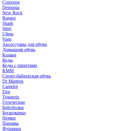
Converse
Demonia
New Rock
Ranger
Shark
Steel
Ultras
Vans
Аксессуары для обуви
Домашняя обувь
Казаки
Кеды
Кеды с принтами
КММ
Спорт-байкерская обувь
Dr Martens
Camelot
Etor
Triggerix
Готические
Бейсболки
Бескозырки
Немки
Панамы
Фуражки