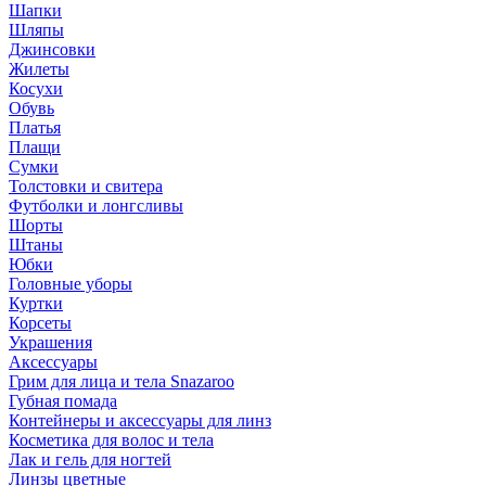
Шапки
Шляпы
Джинсовки
Жилеты
Косухи
Обувь
Платья
Плащи
Сумки
Толстовки и свитера
Футболки и лонгсливы
Шорты
Штаны
Юбки
Головные уборы
Куртки
Корсеты
Украшения
Аксессуары
Грим для лица и тела Snazaroo
Губная помада
Контейнеры и аксессуары для линз
Косметика для волос и тела
Лак и гель для ногтей
Линзы цветные