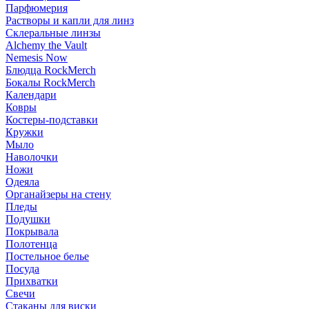
Парфюмерия
Растворы и капли для линз
Склеральные линзы
Alchemy the Vault
Nemesis Now
Блюдца RockMerch
Бокалы RockMerch
Календари
Ковры
Костеры-подставки
Кружки
Мыло
Наволочки
Ножи
Одеяла
Органайзеры на стену
Пледы
Подушки
Покрывала
Полотенца
Постельное белье
Посуда
Прихватки
Свечи
Стаканы для виски