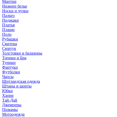
Мантии
Нижнее белье
Носки и чулки
Пальто
Пиджаки
Платья
Плащи
Поло
Рубашки
Свитера
Сюртук
Толстовки и балахоны
Топики и Бра
Туники
Фартуки
Футболки
Чапсы
Шотландская одежда
Штаны и шорты
Юбки
Хаори
Тай-Дай
Джемперы
Пижамы
Мотоодежда