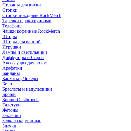
Стаканы для виски
Стопки
Стопки походные RockMerch
Тарелки с рок-группами
Телефоны
Чашки кофейные RockMerch
Шторы
Шторы для ванной
Игрушки
Лампы и светильники
Диффузоры и Спреи
Аксессуары для волос
Арафатки
Банданы
Бархотки, Чокеры
Боло
Браслеты и напульсники
Броши
Броши Oksibrooch
Галстуки
Жетоны
Заклепки
Зеркала карманные
Значки