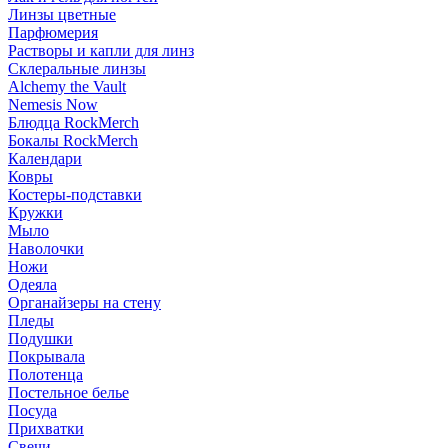
Линзы цветные
Парфюмерия
Растворы и капли для линз
Склеральные линзы
Alchemy the Vault
Nemesis Now
Блюдца RockMerch
Бокалы RockMerch
Календари
Ковры
Костеры-подставки
Кружки
Мыло
Наволочки
Ножи
Одеяла
Органайзеры на стену
Пледы
Подушки
Покрывала
Полотенца
Постельное белье
Посуда
Прихватки
Свечи