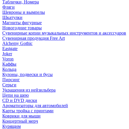
Таблички, Номера
Фляги
Шевроны и вымпелы
Шкатулки
Магниты фигурные
Новогодние товары
Сувенирные копии музыкальных инструментов и аксессуаров
Сувенирная продукция Free Art
Alchemy Gothic
Eastgate
Joker
Voron
Каффы
Кольца
Кулоны, подвески и бусы
Пирсинг
Серьги
Украшения из нейзильбера
Цепи на шею
CD и DVD диски
Ароматизаторы для автомобилей
Карты тройка с принтами
Коврики для мыши
Концертный мерч
Курящим