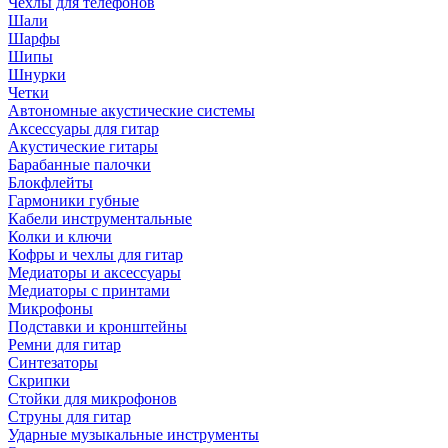
Чехлы для телефонов
Шали
Шарфы
Шипы
Шнурки
Четки
Автономные акустические системы
Аксессуары для гитар
Акустические гитары
Барабанные палочки
Блокфлейты
Гармоники губные
Кабели инструментальные
Колки и ключи
Кофры и чехлы для гитар
Медиаторы и аксессуары
Медиаторы с принтами
Микрофоны
Подставки и кронштейны
Ремни для гитар
Синтезаторы
Скрипки
Стойки для микрофонов
Струны для гитар
Ударные музыкальные инструменты