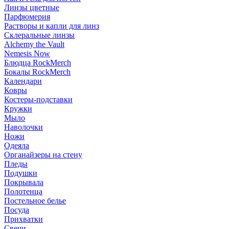
Линзы цветные
Парфюмерия
Растворы и капли для линз
Склеральные линзы
Alchemy the Vault
Nemesis Now
Блюдца RockMerch
Бокалы RockMerch
Календари
Ковры
Костеры-подставки
Кружки
Мыло
Наволочки
Ножи
Одеяла
Органайзеры на стену
Пледы
Подушки
Покрывала
Полотенца
Постельное белье
Посуда
Прихватки
Свечи