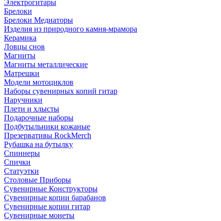
Электрогитары
Брелоки
Брелоки Медиаторы
Изделия из природного камня-мрамора
Керамика
Ловцы снов
Магниты
Магниты металлические
Матрешки
Модели мотоциклов
Наборы сувенирных копий гитар
Наручники
Плети и хлысты
Подарочные наборы
Подбутыльники кожаные
Презервативы RockMerch
Рубашка на бутылку
Спиннеры
Спички
Статуэтки
Столовые Приборы
Сувенирные Конструкторы
Сувенирные копии барабанов
Сувенирные копии гитар
Сувенирные монеты