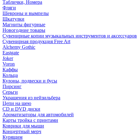
Таблички, Номера
Фляги
Шевроны и вымпелы
Шкатулки
Магниты фигурные
Новогодние товары
Сувенирные копии музыкальных инструментов и аксессуаров
Сувенирная продукция Free Art
Alchemy Gothic
Eastgate
Joker
Voron
Каффы
Кольца
Кулоны, подвески и бусы
Пирсинг
Серьги
Украшения из нейзильбера
Цепи на шею
CD и DVD диски
Ароматизаторы для автомобилей
Карты тройка с принтами
Коврики для мыши
Концертный мерч
Курящим