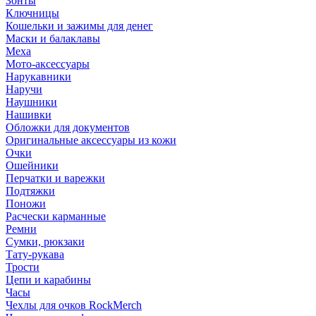
Зонты
Ключницы
Кошельки и зажимы для денег
Маски и балаклавы
Меха
Мото-аксессуары
Нарукавники
Наручи
Наушники
Нашивки
Обложки для документов
Оригинальные аксессуары из кожи
Очки
Ошейники
Перчатки и варежки
Подтяжки
Поножи
Расчески карманные
Ремни
Сумки, рюкзаки
Тату-рукава
Трости
Цепи и карабины
Часы
Чехлы для очков RockMerch