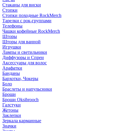
Стаканы для виски
Стопки
Стопки походные RockMerch
Тарелки с рок-группами
Телефоны
Чашки кофейные RockMerch
Шторы
Шторы для ванной
Игрушки
Лампы и светильники
Диффузоры и Спреи
Аксессуары для волос
Арафатки
Банданы
Бархотки, Чокеры
Боло
Браслеты и напульсники
Броши
Броши Oksibrooch
Галстуки
Жетоны
Заклепки
Зеркала карманные
Значки