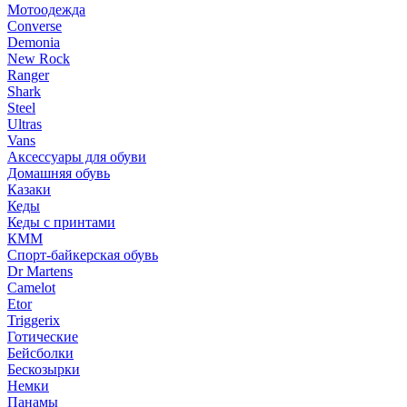
Мотоодежда
Converse
Demonia
New Rock
Ranger
Shark
Steel
Ultras
Vans
Аксессуары для обуви
Домашняя обувь
Казаки
Кеды
Кеды с принтами
КММ
Спорт-байкерская обувь
Dr Martens
Camelot
Etor
Triggerix
Готические
Бейсболки
Бескозырки
Немки
Панамы