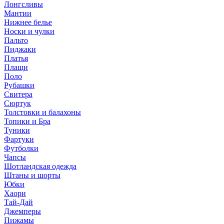
Лонгсливы
Мантии
Нижнее белье
Носки и чулки
Пальто
Пиджаки
Платья
Плащи
Поло
Рубашки
Свитера
Сюртук
Толстовки и балахоны
Топики и Бра
Туники
Фартуки
Футболки
Чапсы
Шотландская одежда
Штаны и шорты
Юбки
Хаори
Тай-Дай
Джемперы
Пижамы