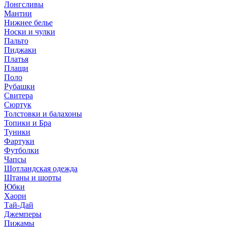
Лонгсливы
Мантии
Нижнее белье
Носки и чулки
Пальто
Пиджаки
Платья
Плащи
Поло
Рубашки
Свитера
Сюртук
Толстовки и балахоны
Топики и Бра
Туники
Фартуки
Футболки
Чапсы
Шотландская одежда
Штаны и шорты
Юбки
Хаори
Тай-Дай
Джемперы
Пижамы