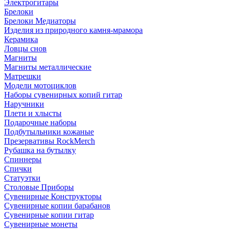
Электрогитары
Брелоки
Брелоки Медиаторы
Изделия из природного камня-мрамора
Керамика
Ловцы снов
Магниты
Магниты металлические
Матрешки
Модели мотоциклов
Наборы сувенирных копий гитар
Наручники
Плети и хлысты
Подарочные наборы
Подбутыльники кожаные
Презервативы RockMerch
Рубашка на бутылку
Спиннеры
Спички
Статуэтки
Столовые Приборы
Сувенирные Конструкторы
Сувенирные копии барабанов
Сувенирные копии гитар
Сувенирные монеты