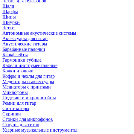
Чехлы для телефонов
Шали
Шарфы
Шипы
Шнурки
Четки
Автономные акустические системы
Аксессуары для гитар
Акустические гитары
Барабанные палочки
Блокфлейты
Гармоники губные
Кабели инструментальные
Колки и ключи
Кофры и чехлы для гитар
Медиаторы и аксессуары
Медиаторы с принтами
Микрофоны
Подставки и кронштейны
Ремни для гитар
Синтезаторы
Скрипки
Стойки для микрофонов
Струны для гитар
Ударные музыкальные инструменты