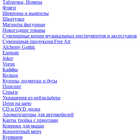
Таблички, Номера
Фляги
Шевроны и вымпелы
Шкатулки
Магниты фигурные
Новогодние товары
Сувенирные копии музыкальных инструментов и аксессуаров
Сувенирная продукция Free Art
Alchemy Gothic
Eastgate
Joker
Voron
Каффы
Кольца
Кулоны, подвески и бусы
Пирсинг
Серьги
Украшения из нейзильбера
Цепи на шею
CD и DVD диски
Ароматизаторы для автомобилей
Карты тройка с принтами
Коврики для мыши
Концертный мерч
Курящим