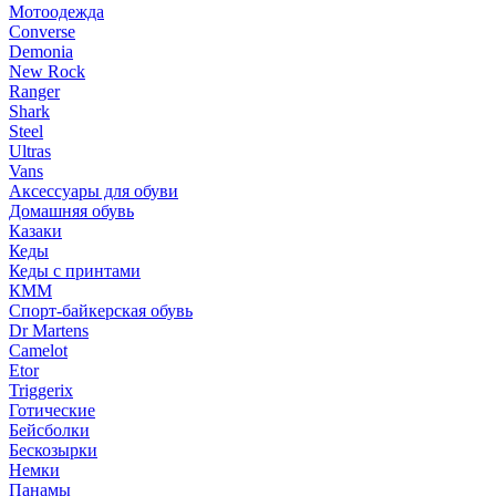
Мотоодежда
Converse
Demonia
New Rock
Ranger
Shark
Steel
Ultras
Vans
Аксессуары для обуви
Домашняя обувь
Казаки
Кеды
Кеды с принтами
КММ
Спорт-байкерская обувь
Dr Martens
Camelot
Etor
Triggerix
Готические
Бейсболки
Бескозырки
Немки
Панамы