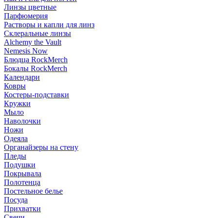
Линзы цветные
Парфюмерия
Растворы и капли для линз
Склеральные линзы
Alchemy the Vault
Nemesis Now
Блюдца RockMerch
Бокалы RockMerch
Календари
Ковры
Костеры-подставки
Кружки
Мыло
Наволочки
Ножи
Одеяла
Органайзеры на стену
Пледы
Подушки
Покрывала
Полотенца
Постельное белье
Посуда
Прихватки
Свечи