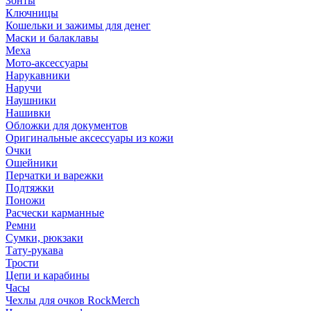
Зонты
Ключницы
Кошельки и зажимы для денег
Маски и балаклавы
Меха
Мото-аксессуары
Нарукавники
Наручи
Наушники
Нашивки
Обложки для документов
Оригинальные аксессуары из кожи
Очки
Ошейники
Перчатки и варежки
Подтяжки
Поножи
Расчески карманные
Ремни
Сумки, рюкзаки
Тату-рукава
Трости
Цепи и карабины
Часы
Чехлы для очков RockMerch