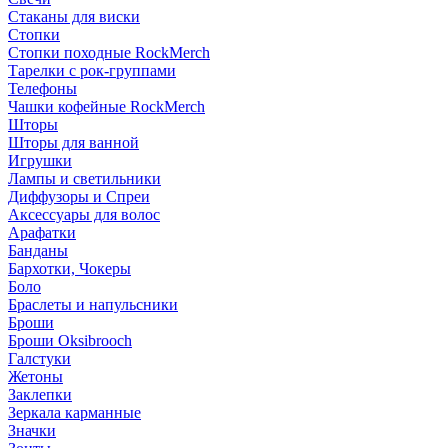
Стаканы для виски
Стопки
Стопки походные RockMerch
Тарелки с рок-группами
Телефоны
Чашки кофейные RockMerch
Шторы
Шторы для ванной
Игрушки
Лампы и светильники
Диффузоры и Спреи
Аксессуары для волос
Арафатки
Банданы
Бархотки, Чокеры
Боло
Браслеты и напульсники
Броши
Броши Oksibrooch
Галстуки
Жетоны
Заклепки
Зеркала карманные
Значки