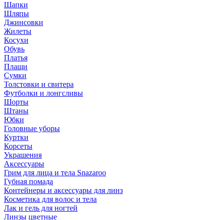
Шапки
Шляпы
Джинсовки
Жилеты
Косухи
Обувь
Платья
Плащи
Сумки
Толстовки и свитера
Футболки и лонгсливы
Шорты
Штаны
Юбки
Головные уборы
Куртки
Корсеты
Украшения
Аксессуары
Грим для лица и тела Snazaroo
Губная помада
Контейнеры и аксессуары для линз
Косметика для волос и тела
Лак и гель для ногтей
Линзы цветные