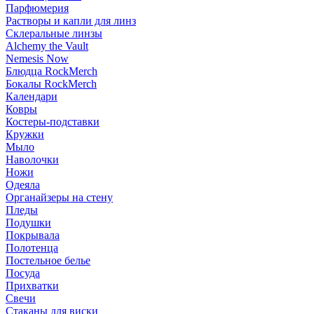
Парфюмерия
Растворы и капли для линз
Склеральные линзы
Alchemy the Vault
Nemesis Now
Блюдца RockMerch
Бокалы RockMerch
Календари
Ковры
Костеры-подставки
Кружки
Мыло
Наволочки
Ножи
Одеяла
Органайзеры на стену
Пледы
Подушки
Покрывала
Полотенца
Постельное белье
Посуда
Прихватки
Свечи
Стаканы для виски