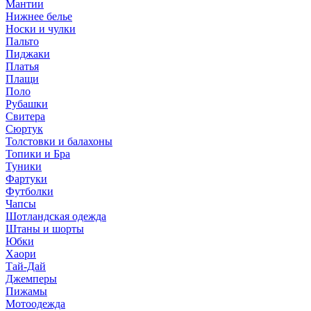
Мантии
Нижнее белье
Носки и чулки
Пальто
Пиджаки
Платья
Плащи
Поло
Рубашки
Свитера
Сюртук
Толстовки и балахоны
Топики и Бра
Туники
Фартуки
Футболки
Чапсы
Шотландская одежда
Штаны и шорты
Юбки
Хаори
Тай-Дай
Джемперы
Пижамы
Мотоодежда