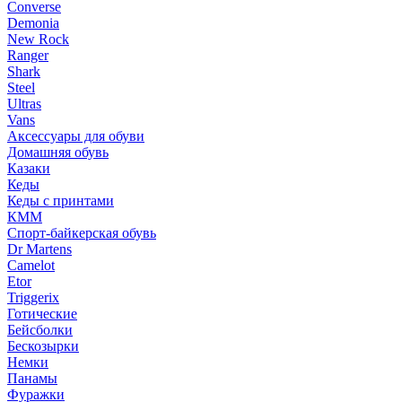
Converse
Demonia
New Rock
Ranger
Shark
Steel
Ultras
Vans
Аксессуары для обуви
Домашняя обувь
Казаки
Кеды
Кеды с принтами
КММ
Спорт-байкерская обувь
Dr Martens
Camelot
Etor
Triggerix
Готические
Бейсболки
Бескозырки
Немки
Панамы
Фуражки