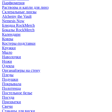
Парфюмерия
Растворы и капли для линз
Склеральные линзы
Alchemy the Vault
Nemesis Now
Блюдца RockMerch
Бокалы RockMerch
Календари
Ковры
Костеры-подставки
Кружки
Мыло
Наволочки
Ножи
Одеяла
Органайзеры на стену
Пледы
Подушки
Покрывала
Полотенца
Постельное белье
Посуда
Прихватки
Свечи
Стаканы для виски