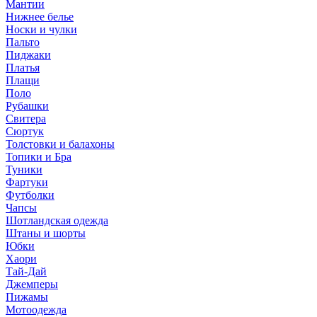
Мантии
Нижнее белье
Носки и чулки
Пальто
Пиджаки
Платья
Плащи
Поло
Рубашки
Свитера
Сюртук
Толстовки и балахоны
Топики и Бра
Туники
Фартуки
Футболки
Чапсы
Шотландская одежда
Штаны и шорты
Юбки
Хаори
Тай-Дай
Джемперы
Пижамы
Мотоодежда