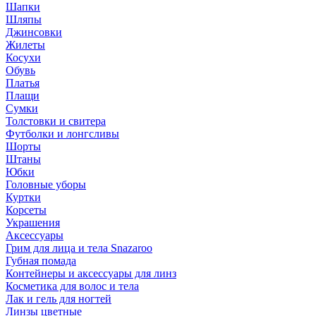
Шапки
Шляпы
Джинсовки
Жилеты
Косухи
Обувь
Платья
Плащи
Сумки
Толстовки и свитера
Футболки и лонгсливы
Шорты
Штаны
Юбки
Головные уборы
Куртки
Корсеты
Украшения
Аксессуары
Грим для лица и тела Snazaroo
Губная помада
Контейнеры и аксессуары для линз
Косметика для волос и тела
Лак и гель для ногтей
Линзы цветные