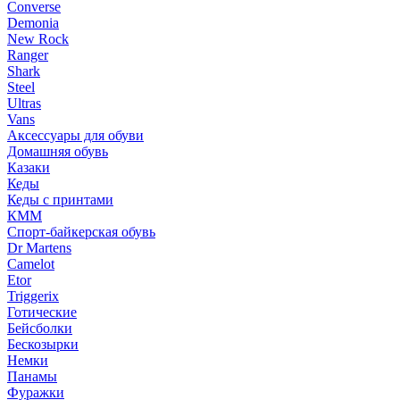
Converse
Demonia
New Rock
Ranger
Shark
Steel
Ultras
Vans
Аксессуары для обуви
Домашняя обувь
Казаки
Кеды
Кеды с принтами
КММ
Спорт-байкерская обувь
Dr Martens
Camelot
Etor
Triggerix
Готические
Бейсболки
Бескозырки
Немки
Панамы
Фуражки