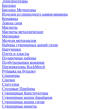
Электрогитары
Брелоки
Брелоки Медиаторы
Изделия из природного камня-мрамора
Керамика
Ловцы снов
Магниты
Магниты металлические
Матрешки
Модели мотоциклов
Наборы сувенирных копий гитар
Наручники
Плети и хлысты
Подарочные наборы
Подбутыльники кожаные
Презервативы RockMerch
Рубашка на бутылку
Спиннеры
Спички
Статуэтки
Столовые Приборы
Сувенирные Конструкторы
Сувенирные копии барабанов
Сувенирные копии гитар
Сувенирные монеты