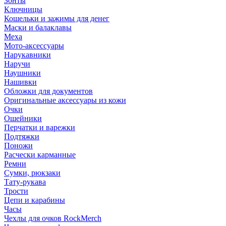
Зонты
Ключницы
Кошельки и зажимы для денег
Маски и балаклавы
Меха
Мото-аксессуары
Нарукавники
Наручи
Наушники
Нашивки
Обложки для документов
Оригинальные аксессуары из кожи
Очки
Ошейники
Перчатки и варежки
Подтяжки
Поножи
Расчески карманные
Ремни
Сумки, рюкзаки
Тату-рукава
Трости
Цепи и карабины
Часы
Чехлы для очков RockMerch