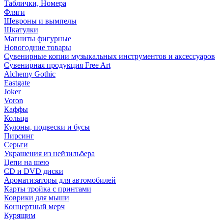
Таблички, Номера
Фляги
Шевроны и вымпелы
Шкатулки
Магниты фигурные
Новогодние товары
Сувенирные копии музыкальных инструментов и аксессуаров
Сувенирная продукция Free Art
Alchemy Gothic
Eastgate
Joker
Voron
Каффы
Кольца
Кулоны, подвески и бусы
Пирсинг
Серьги
Украшения из нейзильбера
Цепи на шею
CD и DVD диски
Ароматизаторы для автомобилей
Карты тройка с принтами
Коврики для мыши
Концертный мерч
Курящим