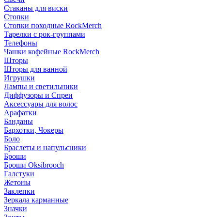
Стаканы для виски
Стопки
Стопки походные RockMerch
Тарелки с рок-группами
Телефоны
Чашки кофейные RockMerch
Шторы
Шторы для ванной
Игрушки
Лампы и светильники
Диффузоры и Спреи
Аксессуары для волос
Арафатки
Банданы
Бархотки, Чокеры
Боло
Браслеты и напульсники
Броши
Броши Oksibrooch
Галстуки
Жетоны
Заклепки
Зеркала карманные
Значки