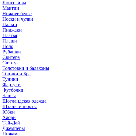
Лонгсливы
Мантии
Нижнее белье
Носки и чулки
Пальто
Пиджаки
Платья
Плащи
Поло
Рубашки
Свитера
Сюртук
Толстовки и балахоны
Топики и Бра
Туники
Фартуки
Футболки
Чапсы
Шотландская одежда
Штаны и шорты
Юбки
Хаори
Тай-Дай
Джемперы
Пижамы