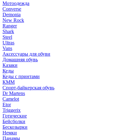
Мотоодежда
Converse
Demonia
New Rock
Ranger
Shark
Steel
Ultras
Vans
Аксессуары для обуви
Домашняя обувь
Казаки
Кеды
Кеды с принтами
КММ
Спорт-байкерская обувь
Dr Martens
Camelot
Etor
Triggerix
Готические
Бейсболки
Бескозырки
Немки
Панамы