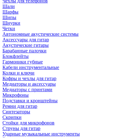
Чехлы для телефонов
Шали
Шарфы
Шипы
Шнурки
Четки
Автономные акустические системы
Аксессуары для гитар
Акустические гитары
Барабанные палочки
Блокфлейты
Гармоники губные
Кабели инструментальные
Колки и ключи
Кофры и чехлы для гитар
Медиаторы и аксессуары
Медиаторы с принтами
Микрофоны
Подставки и кронштейны
Ремни для гитар
Синтезаторы
Скрипки
Стойки для микрофонов
Струны для гитар
Ударные музыкальные инструменты