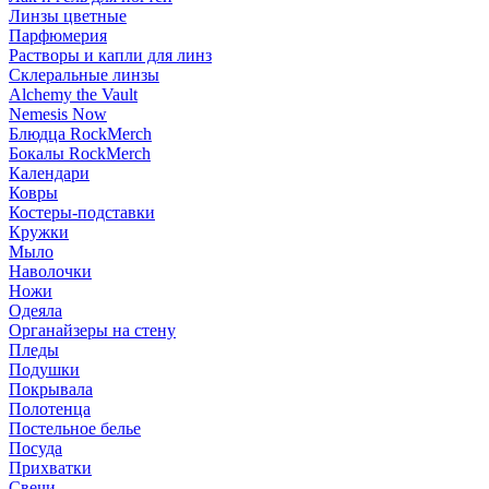
Линзы цветные
Парфюмерия
Растворы и капли для линз
Склеральные линзы
Alchemy the Vault
Nemesis Now
Блюдца RockMerch
Бокалы RockMerch
Календари
Ковры
Костеры-подставки
Кружки
Мыло
Наволочки
Ножи
Одеяла
Органайзеры на стену
Пледы
Подушки
Покрывала
Полотенца
Постельное белье
Посуда
Прихватки
Свечи