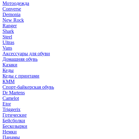
Мотоодежда
Converse
Demonia
New Rock
Ranger
Shark
Steel
Ultras
Vans
Аксессуары для обуви
Домашняя обувь
Казаки
Кеды
Кеды с принтами
КММ
Спорт-байкерская обувь
Dr Martens
Camelot
Etor
Triggerix
Готические
Бейсболки
Бескозырки
Немки
Панамы