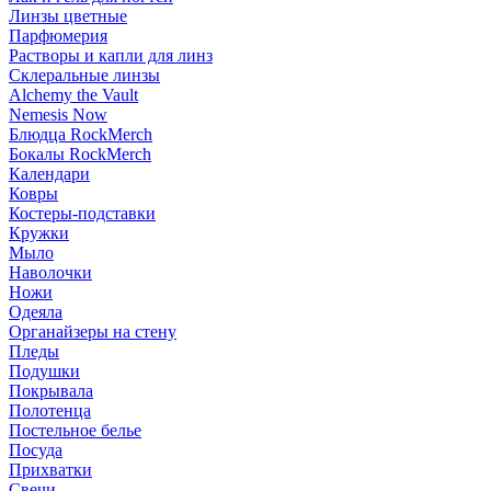
Линзы цветные
Парфюмерия
Растворы и капли для линз
Склеральные линзы
Alchemy the Vault
Nemesis Now
Блюдца RockMerch
Бокалы RockMerch
Календари
Ковры
Костеры-подставки
Кружки
Мыло
Наволочки
Ножи
Одеяла
Органайзеры на стену
Пледы
Подушки
Покрывала
Полотенца
Постельное белье
Посуда
Прихватки
Свечи