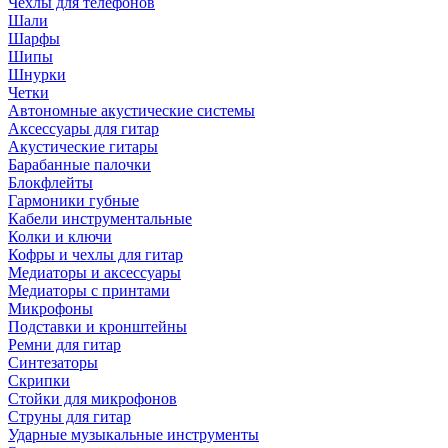
Чехлы для телефонов
Шали
Шарфы
Шипы
Шнурки
Четки
Автономные акустические системы
Аксессуары для гитар
Акустические гитары
Барабанные палочки
Блокфлейты
Гармоники губные
Кабели инструментальные
Колки и ключи
Кофры и чехлы для гитар
Медиаторы и аксессуары
Медиаторы с принтами
Микрофоны
Подставки и кронштейны
Ремни для гитар
Синтезаторы
Скрипки
Стойки для микрофонов
Струны для гитар
Ударные музыкальные инструменты