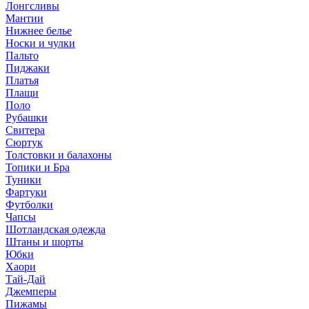
Лонгсливы
Мантии
Нижнее белье
Носки и чулки
Пальто
Пиджаки
Платья
Плащи
Поло
Рубашки
Свитера
Сюртук
Толстовки и балахоны
Топики и Бра
Туники
Фартуки
Футболки
Чапсы
Шотландская одежда
Штаны и шорты
Юбки
Хаори
Тай-Дай
Джемперы
Пижамы