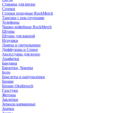
Стаканы для виски
Стопки
Стопки походные RockMerch
Тарелки с рок-группами
Телефоны
Чашки кофейные RockMerch
Шторы
Шторы для ванной
Игрушки
Лампы и светильники
Диффузоры и Спреи
Аксессуары для волос
Арафатки
Банданы
Бархотки, Чокеры
Боло
Браслеты и напульсники
Броши
Броши Oksibrooch
Галстуки
Жетоны
Заклепки
Зеркала карманные
Значки