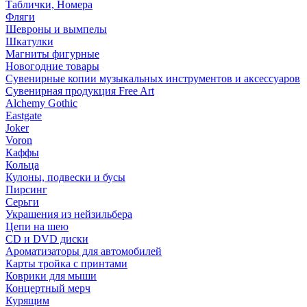
Таблички, Номера
Фляги
Шевроны и вымпелы
Шкатулки
Магниты фигурные
Новогодние товары
Сувенирные копии музыкальных инструментов и аксессуаров
Сувенирная продукция Free Art
Alchemy Gothic
Eastgate
Joker
Voron
Каффы
Кольца
Кулоны, подвески и бусы
Пирсинг
Серьги
Украшения из нейзильбера
Цепи на шею
CD и DVD диски
Ароматизаторы для автомобилей
Карты тройка с принтами
Коврики для мыши
Концертный мерч
Курящим