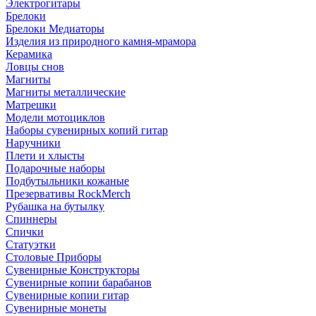
Электрогитары
Брелоки
Брелоки Медиаторы
Изделия из природного камня-мрамора
Керамика
Ловцы снов
Магниты
Магниты металлические
Матрешки
Модели мотоциклов
Наборы сувенирных копий гитар
Наручники
Плети и хлысты
Подарочные наборы
Подбутыльники кожаные
Презервативы RockMerch
Рубашка на бутылку
Спиннеры
Спички
Статуэтки
Столовые Приборы
Сувенирные Конструкторы
Сувенирные копии барабанов
Сувенирные копии гитар
Сувенирные монеты