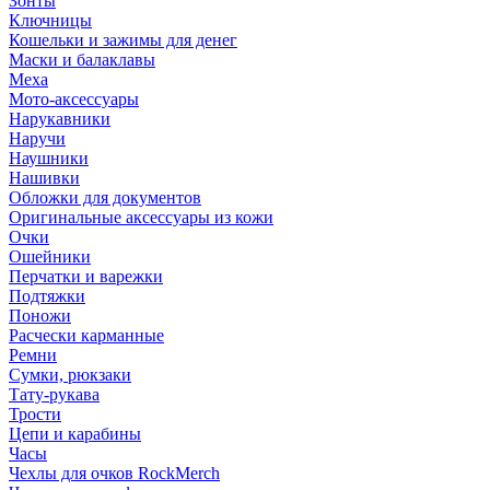
Зонты
Ключницы
Кошельки и зажимы для денег
Маски и балаклавы
Меха
Мото-аксессуары
Нарукавники
Наручи
Наушники
Нашивки
Обложки для документов
Оригинальные аксессуары из кожи
Очки
Ошейники
Перчатки и варежки
Подтяжки
Поножи
Расчески карманные
Ремни
Сумки, рюкзаки
Тату-рукава
Трости
Цепи и карабины
Часы
Чехлы для очков RockMerch