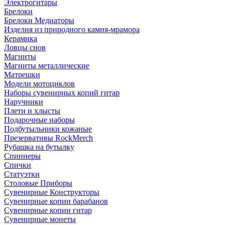
Электрогитары
Брелоки
Брелоки Медиаторы
Изделия из природного камня-мрамора
Керамика
Ловцы снов
Магниты
Магниты металлические
Матрешки
Модели мотоциклов
Наборы сувенирных копий гитар
Наручники
Плети и хлысты
Подарочные наборы
Подбутыльники кожаные
Презервативы RockMerch
Рубашка на бутылку
Спиннеры
Спички
Статуэтки
Столовые Приборы
Сувенирные Конструкторы
Сувенирные копии барабанов
Сувенирные копии гитар
Сувенирные монеты