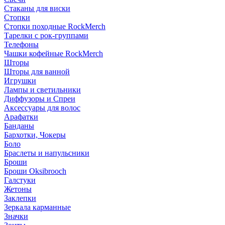
Стаканы для виски
Стопки
Стопки походные RockMerch
Тарелки с рок-группами
Телефоны
Чашки кофейные RockMerch
Шторы
Шторы для ванной
Игрушки
Лампы и светильники
Диффузоры и Спреи
Аксессуары для волос
Арафатки
Банданы
Бархотки, Чокеры
Боло
Браслеты и напульсники
Броши
Броши Oksibrooch
Галстуки
Жетоны
Заклепки
Зеркала карманные
Значки