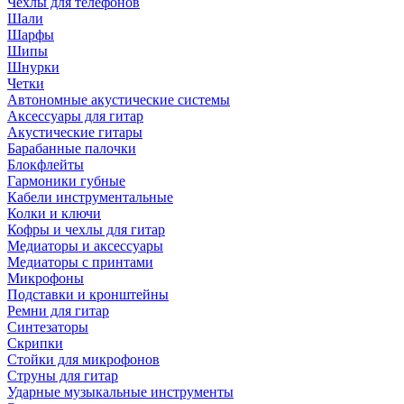
Чехлы для телефонов
Шали
Шарфы
Шипы
Шнурки
Четки
Автономные акустические системы
Аксессуары для гитар
Акустические гитары
Барабанные палочки
Блокфлейты
Гармоники губные
Кабели инструментальные
Колки и ключи
Кофры и чехлы для гитар
Медиаторы и аксессуары
Медиаторы с принтами
Микрофоны
Подставки и кронштейны
Ремни для гитар
Синтезаторы
Скрипки
Стойки для микрофонов
Струны для гитар
Ударные музыкальные инструменты