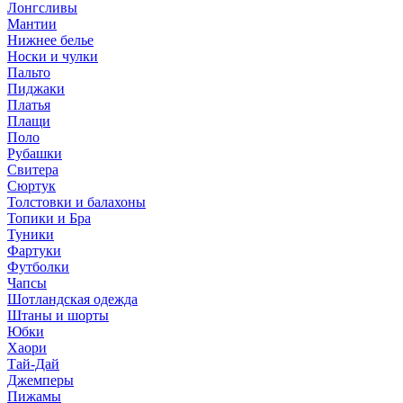
Лонгсливы
Мантии
Нижнее белье
Носки и чулки
Пальто
Пиджаки
Платья
Плащи
Поло
Рубашки
Свитера
Сюртук
Толстовки и балахоны
Топики и Бра
Туники
Фартуки
Футболки
Чапсы
Шотландская одежда
Штаны и шорты
Юбки
Хаори
Тай-Дай
Джемперы
Пижамы