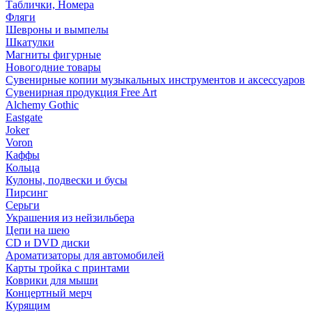
Таблички, Номера
Фляги
Шевроны и вымпелы
Шкатулки
Магниты фигурные
Новогодние товары
Сувенирные копии музыкальных инструментов и аксессуаров
Сувенирная продукция Free Art
Alchemy Gothic
Eastgate
Joker
Voron
Каффы
Кольца
Кулоны, подвески и бусы
Пирсинг
Серьги
Украшения из нейзильбера
Цепи на шею
CD и DVD диски
Ароматизаторы для автомобилей
Карты тройка с принтами
Коврики для мыши
Концертный мерч
Курящим