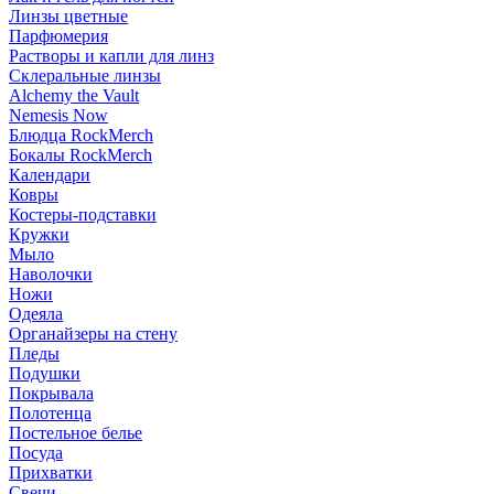
Линзы цветные
Парфюмерия
Растворы и капли для линз
Склеральные линзы
Alchemy the Vault
Nemesis Now
Блюдца RockMerch
Бокалы RockMerch
Календари
Ковры
Костеры-подставки
Кружки
Мыло
Наволочки
Ножи
Одеяла
Органайзеры на стену
Пледы
Подушки
Покрывала
Полотенца
Постельное белье
Посуда
Прихватки
Свечи