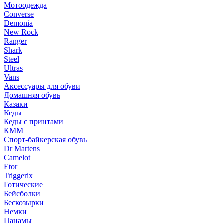
Мотоодежда
Converse
Demonia
New Rock
Ranger
Shark
Steel
Ultras
Vans
Аксессуары для обуви
Домашняя обувь
Казаки
Кеды
Кеды с принтами
КММ
Спорт-байкерская обувь
Dr Martens
Camelot
Etor
Triggerix
Готические
Бейсболки
Бескозырки
Немки
Панамы