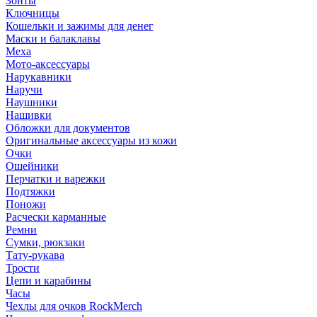
Зонты
Ключницы
Кошельки и зажимы для денег
Маски и балаклавы
Меха
Мото-аксессуары
Нарукавники
Наручи
Наушники
Нашивки
Обложки для документов
Оригинальные аксессуары из кожи
Очки
Ошейники
Перчатки и варежки
Подтяжки
Поножи
Расчески карманные
Ремни
Сумки, рюкзаки
Тату-рукава
Трости
Цепи и карабины
Часы
Чехлы для очков RockMerch