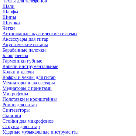
Чехлы для телефонов
Шали
Шарфы
Шипы
Шнурки
Четки
Автономные акустические системы
Аксессуары для гитар
Акустические гитары
Барабанные палочки
Блокфлейты
Гармоники губные
Кабели инструментальные
Колки и ключи
Кофры и чехлы для гитар
Медиаторы и аксессуары
Медиаторы с принтами
Микрофоны
Подставки и кронштейны
Ремни для гитар
Синтезаторы
Скрипки
Стойки для микрофонов
Струны для гитар
Ударные музыкальные инструменты