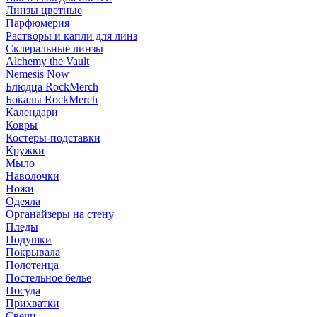
Линзы цветные
Парфюмерия
Растворы и капли для линз
Склеральные линзы
Alchemy the Vault
Nemesis Now
Блюдца RockMerch
Бокалы RockMerch
Календари
Ковры
Костеры-подставки
Кружки
Мыло
Наволочки
Ножи
Одеяла
Органайзеры на стену
Пледы
Подушки
Покрывала
Полотенца
Постельное белье
Посуда
Прихватки
Свечи