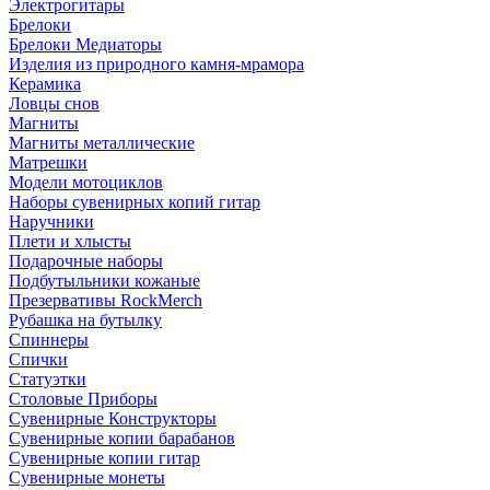
Электрогитары
Брелоки
Брелоки Медиаторы
Изделия из природного камня-мрамора
Керамика
Ловцы снов
Магниты
Магниты металлические
Матрешки
Модели мотоциклов
Наборы сувенирных копий гитар
Наручники
Плети и хлысты
Подарочные наборы
Подбутыльники кожаные
Презервативы RockMerch
Рубашка на бутылку
Спиннеры
Спички
Статуэтки
Столовые Приборы
Сувенирные Конструкторы
Сувенирные копии барабанов
Сувенирные копии гитар
Сувенирные монеты