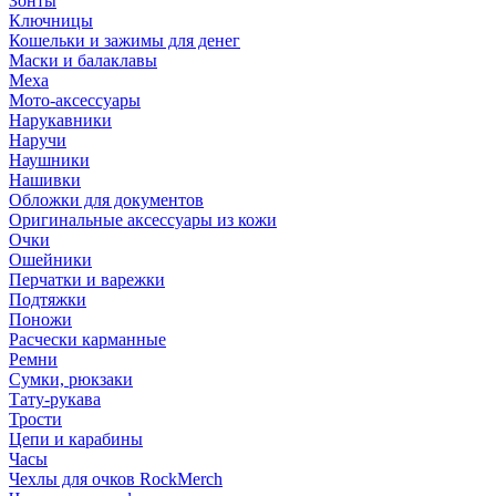
Зонты
Ключницы
Кошельки и зажимы для денег
Маски и балаклавы
Меха
Мото-аксессуары
Нарукавники
Наручи
Наушники
Нашивки
Обложки для документов
Оригинальные аксессуары из кожи
Очки
Ошейники
Перчатки и варежки
Подтяжки
Поножи
Расчески карманные
Ремни
Сумки, рюкзаки
Тату-рукава
Трости
Цепи и карабины
Часы
Чехлы для очков RockMerch