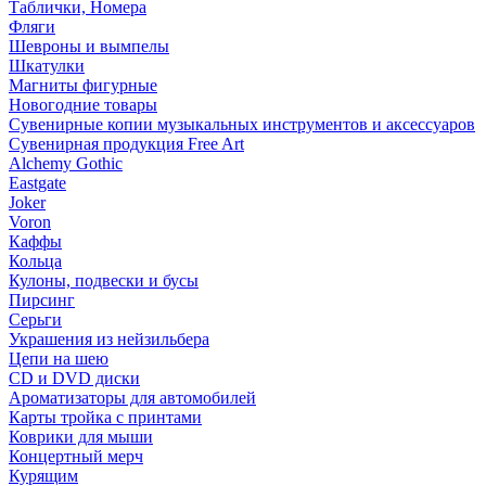
Таблички, Номера
Фляги
Шевроны и вымпелы
Шкатулки
Магниты фигурные
Новогодние товары
Сувенирные копии музыкальных инструментов и аксессуаров
Сувенирная продукция Free Art
Alchemy Gothic
Eastgate
Joker
Voron
Каффы
Кольца
Кулоны, подвески и бусы
Пирсинг
Серьги
Украшения из нейзильбера
Цепи на шею
CD и DVD диски
Ароматизаторы для автомобилей
Карты тройка с принтами
Коврики для мыши
Концертный мерч
Курящим