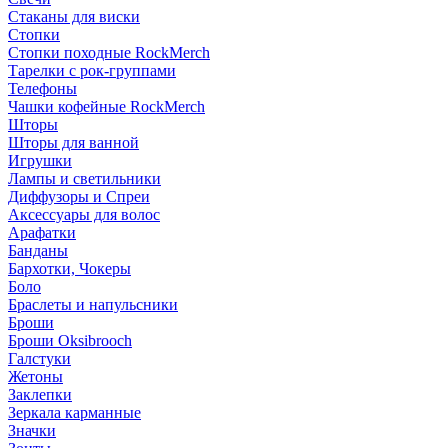
Стаканы для виски
Стопки
Стопки походные RockMerch
Тарелки с рок-группами
Телефоны
Чашки кофейные RockMerch
Шторы
Шторы для ванной
Игрушки
Лампы и светильники
Диффузоры и Спреи
Аксессуары для волос
Арафатки
Банданы
Бархотки, Чокеры
Боло
Браслеты и напульсники
Броши
Броши Oksibrooch
Галстуки
Жетоны
Заклепки
Зеркала карманные
Значки