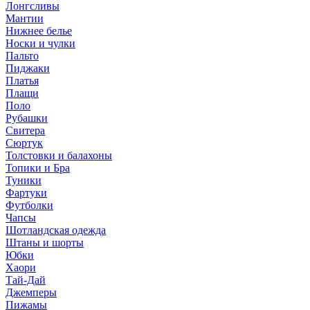
Лонгсливы
Мантии
Нижнее белье
Носки и чулки
Пальто
Пиджаки
Платья
Плащи
Поло
Рубашки
Свитера
Сюртук
Толстовки и балахоны
Топики и Бра
Туники
Фартуки
Футболки
Чапсы
Шотландская одежда
Штаны и шорты
Юбки
Хаори
Тай-Дай
Джемперы
Пижамы