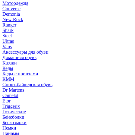
Мотоодежда
Converse
Demonia
New Rock
Ranger
Shark
Steel
Ultras
Vans
Аксессуары для обуви
Домашняя обувь
Казаки
Кеды
Кеды с принтами
КММ
Спорт-байкерская обувь
Dr Martens
Camelot
Etor
Triggerix
Готические
Бейсболки
Бескозырки
Немки
Панамы