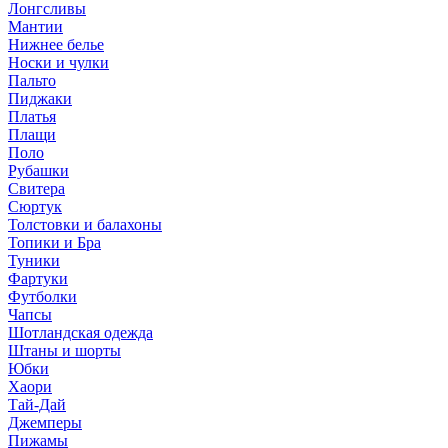
Лонгсливы
Мантии
Нижнее белье
Носки и чулки
Пальто
Пиджаки
Платья
Плащи
Поло
Рубашки
Свитера
Сюртук
Толстовки и балахоны
Топики и Бра
Туники
Фартуки
Футболки
Чапсы
Шотландская одежда
Штаны и шорты
Юбки
Хаори
Тай-Дай
Джемперы
Пижамы