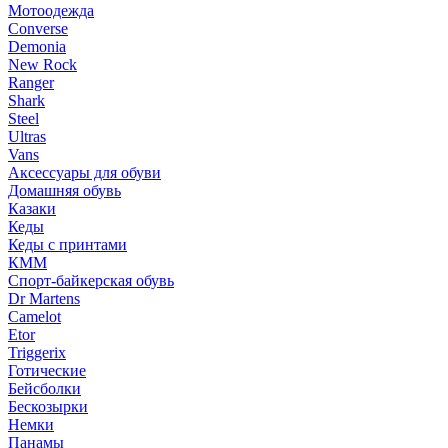
Мотоодежда
Converse
Demonia
New Rock
Ranger
Shark
Steel
Ultras
Vans
Аксессуары для обуви
Домашняя обувь
Казаки
Кеды
Кеды с принтами
КММ
Спорт-байкерская обувь
Dr Martens
Camelot
Etor
Triggerix
Готические
Бейсболки
Бескозырки
Немки
Панамы