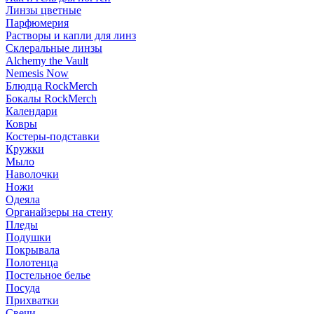
Линзы цветные
Парфюмерия
Растворы и капли для линз
Склеральные линзы
Alchemy the Vault
Nemesis Now
Блюдца RockMerch
Бокалы RockMerch
Календари
Ковры
Костеры-подставки
Кружки
Мыло
Наволочки
Ножи
Одеяла
Органайзеры на стену
Пледы
Подушки
Покрывала
Полотенца
Постельное белье
Посуда
Прихватки
Свечи