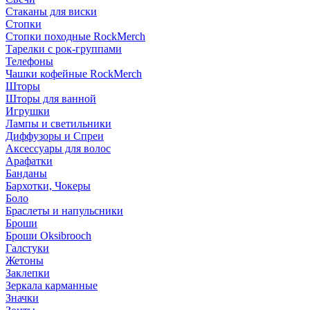
Стаканы для виски
Стопки
Стопки походные RockMerch
Тарелки с рок-группами
Телефоны
Чашки кофейные RockMerch
Шторы
Шторы для ванной
Игрушки
Лампы и светильники
Диффузоры и Спреи
Аксессуары для волос
Арафатки
Банданы
Бархотки, Чокеры
Боло
Браслеты и напульсники
Броши
Броши Oksibrooch
Галстуки
Жетоны
Заклепки
Зеркала карманные
Значки