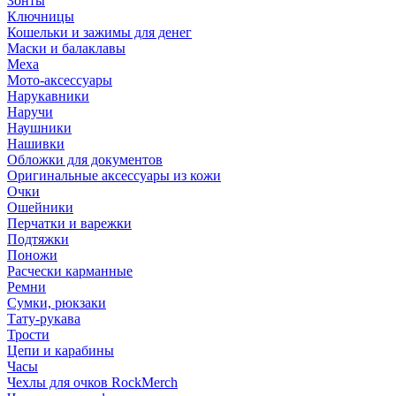
Зонты
Ключницы
Кошельки и зажимы для денег
Маски и балаклавы
Меха
Мото-аксессуары
Нарукавники
Наручи
Наушники
Нашивки
Обложки для документов
Оригинальные аксессуары из кожи
Очки
Ошейники
Перчатки и варежки
Подтяжки
Поножи
Расчески карманные
Ремни
Сумки, рюкзаки
Тату-рукава
Трости
Цепи и карабины
Часы
Чехлы для очков RockMerch