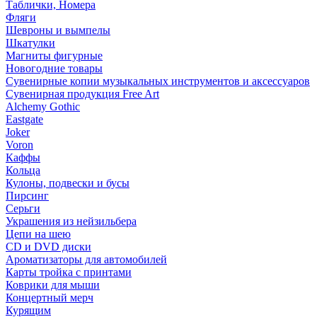
Таблички, Номера
Фляги
Шевроны и вымпелы
Шкатулки
Магниты фигурные
Новогодние товары
Сувенирные копии музыкальных инструментов и аксессуаров
Сувенирная продукция Free Art
Alchemy Gothic
Eastgate
Joker
Voron
Каффы
Кольца
Кулоны, подвески и бусы
Пирсинг
Серьги
Украшения из нейзильбера
Цепи на шею
CD и DVD диски
Ароматизаторы для автомобилей
Карты тройка с принтами
Коврики для мыши
Концертный мерч
Курящим