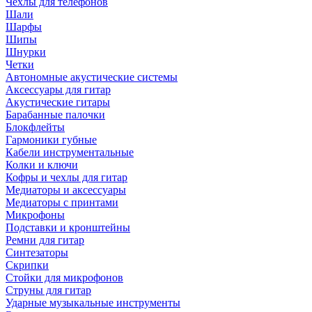
Чехлы для телефонов
Шали
Шарфы
Шипы
Шнурки
Четки
Автономные акустические системы
Аксессуары для гитар
Акустические гитары
Барабанные палочки
Блокфлейты
Гармоники губные
Кабели инструментальные
Колки и ключи
Кофры и чехлы для гитар
Медиаторы и аксессуары
Медиаторы с принтами
Микрофоны
Подставки и кронштейны
Ремни для гитар
Синтезаторы
Скрипки
Стойки для микрофонов
Струны для гитар
Ударные музыкальные инструменты