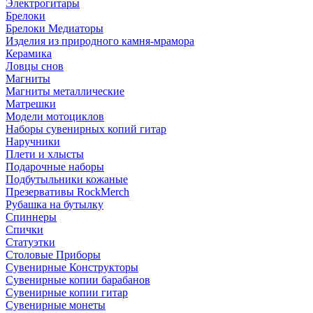
Электрогитары
Брелоки
Брелоки Медиаторы
Изделия из природного камня-мрамора
Керамика
Ловцы снов
Магниты
Магниты металлические
Матрешки
Модели мотоциклов
Наборы сувенирных копий гитар
Наручники
Плети и хлысты
Подарочные наборы
Подбутыльники кожаные
Презервативы RockMerch
Рубашка на бутылку
Спиннеры
Спички
Статуэтки
Столовые Приборы
Сувенирные Конструкторы
Сувенирные копии барабанов
Сувенирные копии гитар
Сувенирные монеты