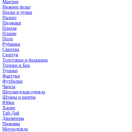
Мантии
Нижнее белье
Носки и чулки
Пальто
Пиджаки
Платья
Плащи
Поло
Рубашки
Свитера
Сюртук
Толстовки и балахоны
Топики и Бра
Туники
Фартуки
Футболки
Чапсы
Шотландская одежда
Штаны и шорты
Юбки
Хаори
Тай-Дай
Джемперы
Пижамы
Мотоодежда