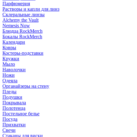
Парфюмерия
Растворы и капли для линз
Склеральные линзы
Alchemy the Vault
Nemesis Now
Блюдца RockMerch
Бокалы RockMerch
Календари
Ковры
Костеры-подставки
Кружки
Мыло
Наволочки
Ножи
Одеяла
Органайзеры на стену
Пледы
Подушки
Покрывала
Полотенца
Постельное белье
Посуда
Прихватки
Свечи
Стаканы для виски