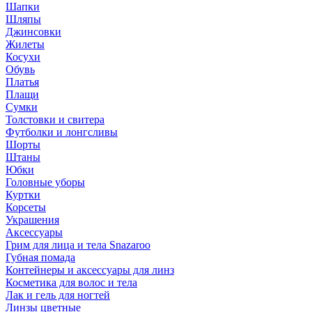
Шапки
Шляпы
Джинсовки
Жилеты
Косухи
Обувь
Платья
Плащи
Сумки
Толстовки и свитера
Футболки и лонгсливы
Шорты
Штаны
Юбки
Головные уборы
Куртки
Корсеты
Украшения
Аксессуары
Грим для лица и тела Snazaroo
Губная помада
Контейнеры и аксессуары для линз
Косметика для волос и тела
Лак и гель для ногтей
Линзы цветные