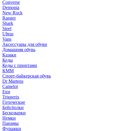
Converse
Demonia
New Rock
Ranger
Shark
Steel
Ultras
Vans
Аксессуары для обуви
Домашняя обувь
Казаки
Кеды
Кеды с принтами
КММ
Спорт-байкерская обувь
Dr Martens
Camelot
Etor
Triggerix
Готические
Бейсболки
Бескозырки
Немки
Панамы
Фуражки