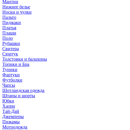
Мантии
Нижнее белье
Носки и чулки
Пальто
Пиджаки
Платья
Плащи
Поло
Рубашки
Свитера
Сюртук
Толстовки и балахоны
Топики и Бра
Туники
Фартуки
Футболки
Чапсы
Шотландская одежда
Штаны и шорты
Юбки
Хаори
Тай-Дай
Джемперы
Пижамы
Мотоодежда