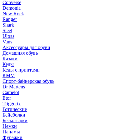
Converse
Demonia
New Rock
Ranger
Shark
Steel
Ultras
Vans
Аксессуары для обуви
Домашняя обувь
Казаки
Кеды
Кеды с принтами
КММ
Спорт-байкерская обувь
Dr Martens
Camelot
Etor
Triggerix
Готические
Бейсболки
Бескозырки
Немки
Панамы
Фуражки