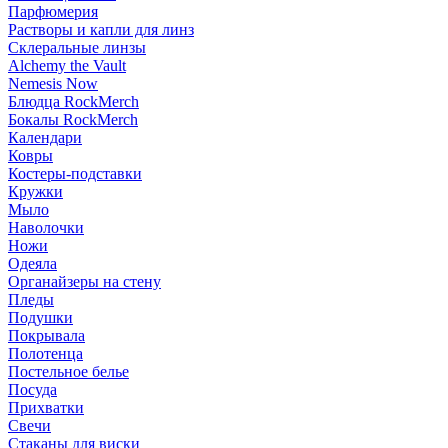
Парфюмерия
Растворы и капли для линз
Склеральные линзы
Alchemy the Vault
Nemesis Now
Блюдца RockMerch
Бокалы RockMerch
Календари
Ковры
Костеры-подставки
Кружки
Мыло
Наволочки
Ножи
Одеяла
Органайзеры на стену
Пледы
Подушки
Покрывала
Полотенца
Постельное белье
Посуда
Прихватки
Свечи
Стаканы для виски