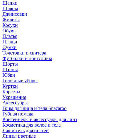
Шапки
Шляпы
Джинсовки
Жилеты
Косухи
Обувь
Платья
Плащи
Сумки
Толстовки и свитера
Футболки и лонгсливы
Шорты
Штаны
Юбки
Головные уборы
Куртки
Корсеты
Украшения
Аксессуары
Грим для лица и тела Snazaroo
Губная помада
Контейнеры и аксессуары для линз
Косметика для волос и тела
Лак и гель для ногтей
Линзы цветные