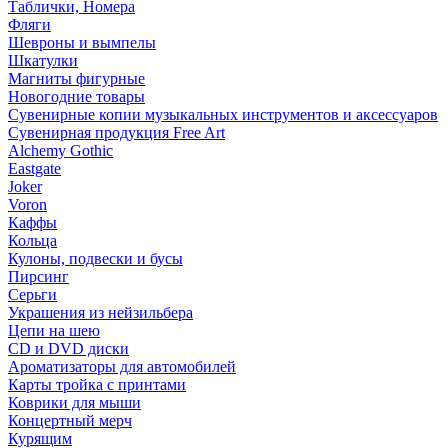
Таблички, Номера
Фляги
Шевроны и вымпелы
Шкатулки
Магниты фигурные
Новогодние товары
Сувенирные копии музыкальных инструментов и аксессуаров
Сувенирная продукция Free Art
Alchemy Gothic
Eastgate
Joker
Voron
Каффы
Кольца
Кулоны, подвески и бусы
Пирсинг
Серьги
Украшения из нейзильбера
Цепи на шею
CD и DVD диски
Ароматизаторы для автомобилей
Карты тройка с принтами
Коврики для мыши
Концертный мерч
Курящим