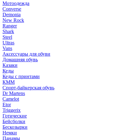
Мотоодежда
Converse
Demonia
New Rock
Ranger
Shark
Steel
Ultras
Vans
Аксессуары для обуви
Домашняя обувь
Казаки
Кеды
Кеды с принтами
КММ
Спорт-байкерская обувь
Dr Martens
Camelot
Etor
Triggerix
Готические
Бейсболки
Бескозырки
Немки
Панамы