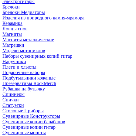
Электрогитары
Брелоки
Брелоки Медиаторы
Изделия из природного камня-мрамора
Керамика
Ловцы снов
Магниты
Магниты металлические
Матрешки
Модели мотоциклов
Наборы сувенирных копий гитар
Наручники
Плети и хлысты
Подарочные наборы
Подбутыльники кожаные
Презервативы RockMerch
Рубашка на бутылку
Спиннеры
Спички
Статуэтки
Столовые Приборы
Сувенирные Конструкторы
Сувенирные копии барабанов
Сувенирные копии гитар
Сувенирные монеты