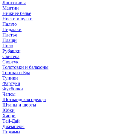
Лонгсливы
Мантии
Нижнее белье
Носки и чулки
Пальто
Пиджаки
Платья
Плащи
Поло
Рубашки
Свитера
Сюртук
Толстовки и балахоны
Топики и Бра
Туники
Фартуки
Футболки
Чапсы
Шотландская одежда
Штаны и шорты
Юбки
Хаори
Тай-Дай
Джемперы
Пижамы