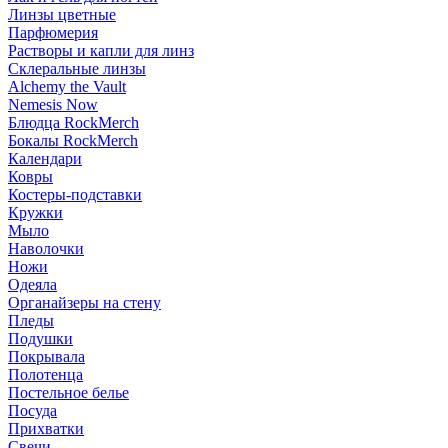
Линзы цветные
Парфюмерия
Растворы и капли для линз
Склеральные линзы
Alchemy the Vault
Nemesis Now
Блюдца RockMerch
Бокалы RockMerch
Календари
Ковры
Костеры-подставки
Кружки
Мыло
Наволочки
Ножи
Одеяла
Органайзеры на стену
Пледы
Подушки
Покрывала
Полотенца
Постельное белье
Посуда
Прихватки
Свечи