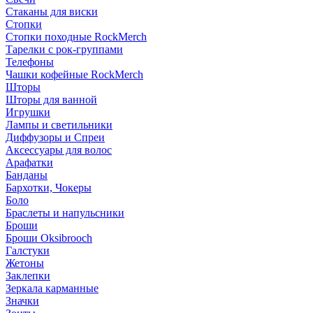
Стаканы для виски
Стопки
Стопки походные RockMerch
Тарелки с рок-группами
Телефоны
Чашки кофейные RockMerch
Шторы
Шторы для ванной
Игрушки
Лампы и светильники
Диффузоры и Спреи
Аксессуары для волос
Арафатки
Банданы
Бархотки, Чокеры
Боло
Браслеты и напульсники
Броши
Броши Oksibrooch
Галстуки
Жетоны
Заклепки
Зеркала карманные
Значки