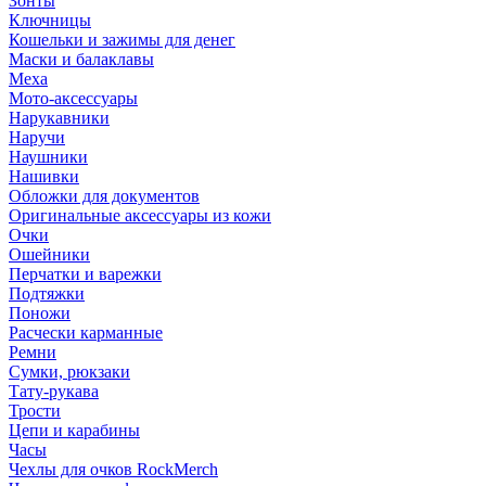
Зонты
Ключницы
Кошельки и зажимы для денег
Маски и балаклавы
Меха
Мото-аксессуары
Нарукавники
Наручи
Наушники
Нашивки
Обложки для документов
Оригинальные аксессуары из кожи
Очки
Ошейники
Перчатки и варежки
Подтяжки
Поножи
Расчески карманные
Ремни
Сумки, рюкзаки
Тату-рукава
Трости
Цепи и карабины
Часы
Чехлы для очков RockMerch