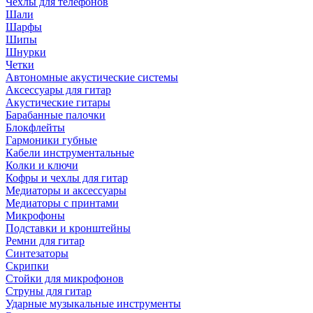
Чехлы для телефонов
Шали
Шарфы
Шипы
Шнурки
Четки
Автономные акустические системы
Аксессуары для гитар
Акустические гитары
Барабанные палочки
Блокфлейты
Гармоники губные
Кабели инструментальные
Колки и ключи
Кофры и чехлы для гитар
Медиаторы и аксессуары
Медиаторы с принтами
Микрофоны
Подставки и кронштейны
Ремни для гитар
Синтезаторы
Скрипки
Стойки для микрофонов
Струны для гитар
Ударные музыкальные инструменты