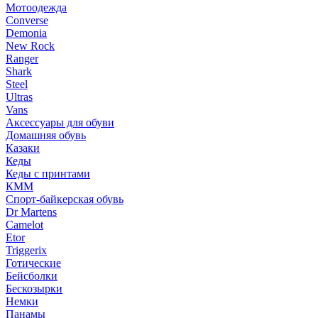
Мотоодежда
Converse
Demonia
New Rock
Ranger
Shark
Steel
Ultras
Vans
Аксессуары для обуви
Домашняя обувь
Казаки
Кеды
Кеды с принтами
КММ
Спорт-байкерская обувь
Dr Martens
Camelot
Etor
Triggerix
Готические
Бейсболки
Бескозырки
Немки
Панамы