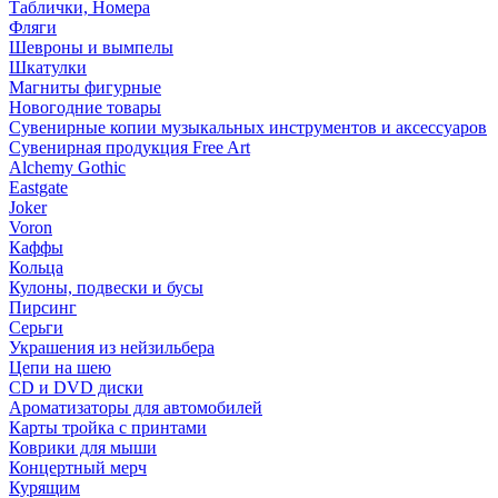
Таблички, Номера
Фляги
Шевроны и вымпелы
Шкатулки
Магниты фигурные
Новогодние товары
Сувенирные копии музыкальных инструментов и аксессуаров
Сувенирная продукция Free Art
Alchemy Gothic
Eastgate
Joker
Voron
Каффы
Кольца
Кулоны, подвески и бусы
Пирсинг
Серьги
Украшения из нейзильбера
Цепи на шею
CD и DVD диски
Ароматизаторы для автомобилей
Карты тройка с принтами
Коврики для мыши
Концертный мерч
Курящим