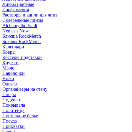
Линзы цветные
Парфюмерия
Растворы и капли для линз
Склеральные линзы
Alchemy the Vault
Nemesis Now
Блюдца RockMerch
Бокалы RockMerch
Календари
Ковры
Костеры-подставки
Кружки
Мыло
Наволочки
Ножи
Одеяла
Органайзеры на стену
Пледы
Подушки
Покрывала
Полотенца
Постельное белье
Посуда
Прихватки
Свечи