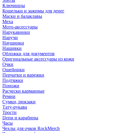
Зонты
Ключницы
Кошельки и зажимы для денег
Маски и балаклавы
Меха
Мото-аксессуары
Нарукавники
Наручи
Наушники
Нашивки
Обложки для документов
Оригинальные аксессуары из кожи
Очки
Ошейники
Перчатки и варежки
Подтяжки
Поножи
Расчески карманные
Ремни
Сумки, рюкзаки
Тату-рукава
Трости
Цепи и карабины
Часы
Чехлы для очков RockMerch