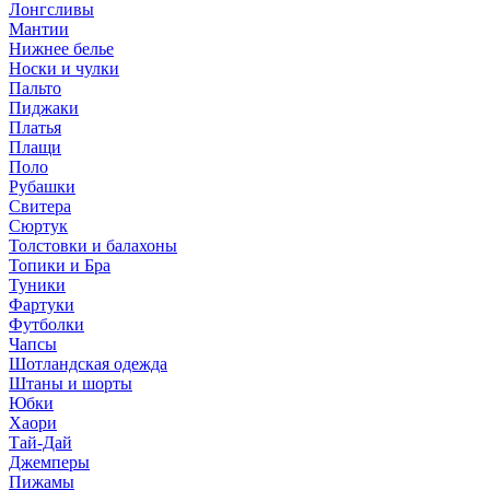
Лонгсливы
Мантии
Нижнее белье
Носки и чулки
Пальто
Пиджаки
Платья
Плащи
Поло
Рубашки
Свитера
Сюртук
Толстовки и балахоны
Топики и Бра
Туники
Фартуки
Футболки
Чапсы
Шотландская одежда
Штаны и шорты
Юбки
Хаори
Тай-Дай
Джемперы
Пижамы