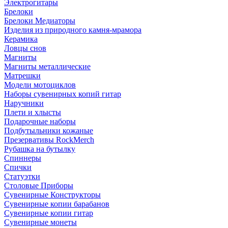
Электрогитары
Брелоки
Брелоки Медиаторы
Изделия из природного камня-мрамора
Керамика
Ловцы снов
Магниты
Магниты металлические
Матрешки
Модели мотоциклов
Наборы сувенирных копий гитар
Наручники
Плети и хлысты
Подарочные наборы
Подбутыльники кожаные
Презервативы RockMerch
Рубашка на бутылку
Спиннеры
Спички
Статуэтки
Столовые Приборы
Сувенирные Конструкторы
Сувенирные копии барабанов
Сувенирные копии гитар
Сувенирные монеты