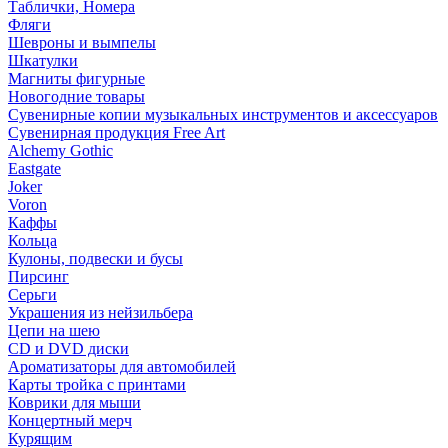
Таблички, Номера
Фляги
Шевроны и вымпелы
Шкатулки
Магниты фигурные
Новогодние товары
Сувенирные копии музыкальных инструментов и аксессуаров
Сувенирная продукция Free Art
Alchemy Gothic
Eastgate
Joker
Voron
Каффы
Кольца
Кулоны, подвески и бусы
Пирсинг
Серьги
Украшения из нейзильбера
Цепи на шею
CD и DVD диски
Ароматизаторы для автомобилей
Карты тройка с принтами
Коврики для мыши
Концертный мерч
Курящим