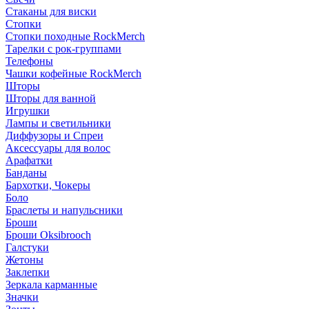
Стаканы для виски
Стопки
Стопки походные RockMerch
Тарелки с рок-группами
Телефоны
Чашки кофейные RockMerch
Шторы
Шторы для ванной
Игрушки
Лампы и светильники
Диффузоры и Спреи
Аксессуары для волос
Арафатки
Банданы
Бархотки, Чокеры
Боло
Браслеты и напульсники
Броши
Броши Oksibrooch
Галстуки
Жетоны
Заклепки
Зеркала карманные
Значки