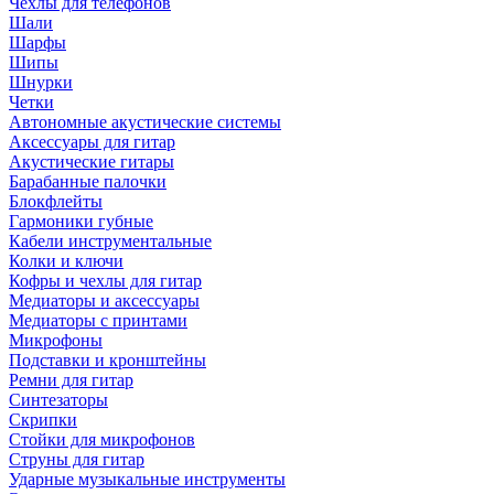
Чехлы для телефонов
Шали
Шарфы
Шипы
Шнурки
Четки
Автономные акустические системы
Аксессуары для гитар
Акустические гитары
Барабанные палочки
Блокфлейты
Гармоники губные
Кабели инструментальные
Колки и ключи
Кофры и чехлы для гитар
Медиаторы и аксессуары
Медиаторы с принтами
Микрофоны
Подставки и кронштейны
Ремни для гитар
Синтезаторы
Скрипки
Стойки для микрофонов
Струны для гитар
Ударные музыкальные инструменты