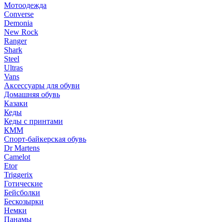
Мотоодежда
Converse
Demonia
New Rock
Ranger
Shark
Steel
Ultras
Vans
Аксессуары для обуви
Домашняя обувь
Казаки
Кеды
Кеды с принтами
КММ
Спорт-байкерская обувь
Dr Martens
Camelot
Etor
Triggerix
Готические
Бейсболки
Бескозырки
Немки
Панамы