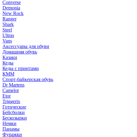
Converse
Demonia
New Rock
Ranger
Shark
Steel
Ultras
Vans
Аксессуары для обуви
Домашняя обувь
Казаки
Кеды
Кеды с принтами
КММ
Спорт-байкерская обувь
Dr Martens
Camelot
Etor
Triggerix
Готические
Бейсболки
Бескозырки
Немки
Панамы
Фуражки