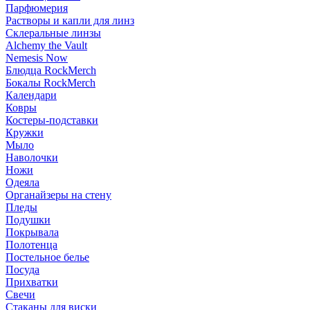
Парфюмерия
Растворы и капли для линз
Склеральные линзы
Alchemy the Vault
Nemesis Now
Блюдца RockMerch
Бокалы RockMerch
Календари
Ковры
Костеры-подставки
Кружки
Мыло
Наволочки
Ножи
Одеяла
Органайзеры на стену
Пледы
Подушки
Покрывала
Полотенца
Постельное белье
Посуда
Прихватки
Свечи
Стаканы для виски