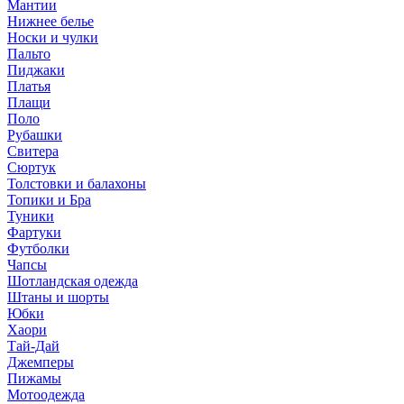
Мантии
Нижнее белье
Носки и чулки
Пальто
Пиджаки
Платья
Плащи
Поло
Рубашки
Свитера
Сюртук
Толстовки и балахоны
Топики и Бра
Туники
Фартуки
Футболки
Чапсы
Шотландская одежда
Штаны и шорты
Юбки
Хаори
Тай-Дай
Джемперы
Пижамы
Мотоодежда