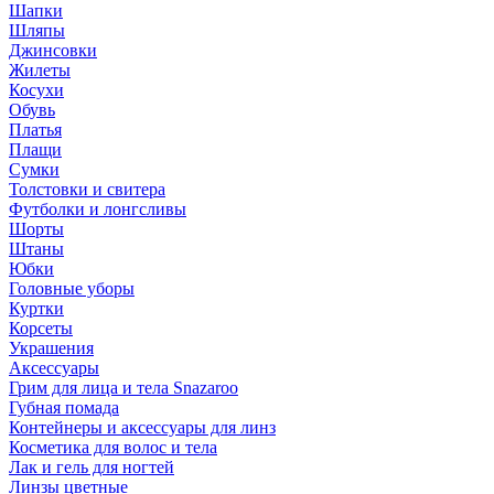
Шапки
Шляпы
Джинсовки
Жилеты
Косухи
Обувь
Платья
Плащи
Сумки
Толстовки и свитера
Футболки и лонгсливы
Шорты
Штаны
Юбки
Головные уборы
Куртки
Корсеты
Украшения
Аксессуары
Грим для лица и тела Snazaroo
Губная помада
Контейнеры и аксессуары для линз
Косметика для волос и тела
Лак и гель для ногтей
Линзы цветные