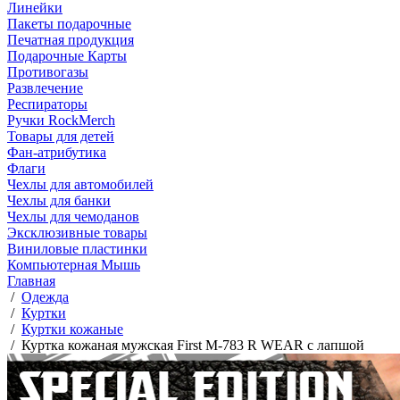
Линейки
Пакеты подарочные
Печатная продукция
Подарочные Карты
Противогазы
Развлечение
Респираторы
Ручки RockMerch
Товары для детей
Фан-атрибутика
Флаги
Чехлы для автомобилей
Чехлы для банки
Чехлы для чемоданов
Эксклюзивные товары
Виниловые пластинки
Компьютерная Мышь
Главная
/
Одежда
/
Куртки
/
Куртки кожаные
/
Куртка кожаная мужская First M-783 R WEAR с лапшой