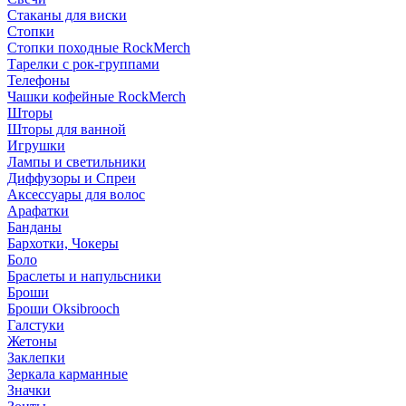
Стаканы для виски
Стопки
Стопки походные RockMerch
Тарелки с рок-группами
Телефоны
Чашки кофейные RockMerch
Шторы
Шторы для ванной
Игрушки
Лампы и светильники
Диффузоры и Спреи
Аксессуары для волос
Арафатки
Банданы
Бархотки, Чокеры
Боло
Браслеты и напульсники
Броши
Броши Oksibrooch
Галстуки
Жетоны
Заклепки
Зеркала карманные
Значки