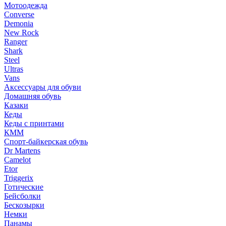
Мотоодежда
Converse
Demonia
New Rock
Ranger
Shark
Steel
Ultras
Vans
Аксессуары для обуви
Домашняя обувь
Казаки
Кеды
Кеды с принтами
КММ
Спорт-байкерская обувь
Dr Martens
Camelot
Etor
Triggerix
Готические
Бейсболки
Бескозырки
Немки
Панамы