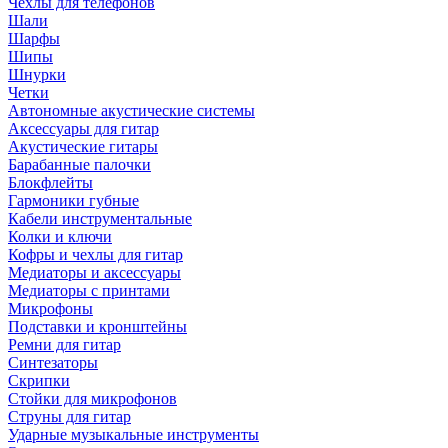
Чехлы для телефонов
Шали
Шарфы
Шипы
Шнурки
Четки
Автономные акустические системы
Аксессуары для гитар
Акустические гитары
Барабанные палочки
Блокфлейты
Гармоники губные
Кабели инструментальные
Колки и ключи
Кофры и чехлы для гитар
Медиаторы и аксессуары
Медиаторы с принтами
Микрофоны
Подставки и кронштейны
Ремни для гитар
Синтезаторы
Скрипки
Стойки для микрофонов
Струны для гитар
Ударные музыкальные инструменты