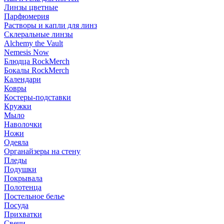
Линзы цветные
Парфюмерия
Растворы и капли для линз
Склеральные линзы
Alchemy the Vault
Nemesis Now
Блюдца RockMerch
Бокалы RockMerch
Календари
Ковры
Костеры-подставки
Кружки
Мыло
Наволочки
Ножи
Одеяла
Органайзеры на стену
Пледы
Подушки
Покрывала
Полотенца
Постельное белье
Посуда
Прихватки
Свечи