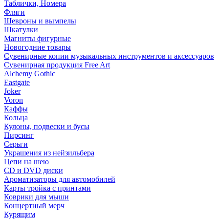
Таблички, Номера
Фляги
Шевроны и вымпелы
Шкатулки
Магниты фигурные
Новогодние товары
Сувенирные копии музыкальных инструментов и аксессуаров
Сувенирная продукция Free Art
Alchemy Gothic
Eastgate
Joker
Voron
Каффы
Кольца
Кулоны, подвески и бусы
Пирсинг
Серьги
Украшения из нейзильбера
Цепи на шею
CD и DVD диски
Ароматизаторы для автомобилей
Карты тройка с принтами
Коврики для мыши
Концертный мерч
Курящим