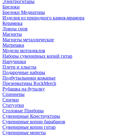
Электрогитары
Брелоки
Брелоки Медиаторы
Изделия из природного камня-мрамора
Керамика
Ловцы снов
Магниты
Магниты металлические
Матрешки
Модели мотоциклов
Наборы сувенирных копий гитар
Наручники
Плети и хлысты
Подарочные наборы
Подбутыльники кожаные
Презервативы RockMerch
Рубашка на бутылку
Спиннеры
Спички
Статуэтки
Столовые Приборы
Сувенирные Конструкторы
Сувенирные копии барабанов
Сувенирные копии гитар
Сувенирные монеты