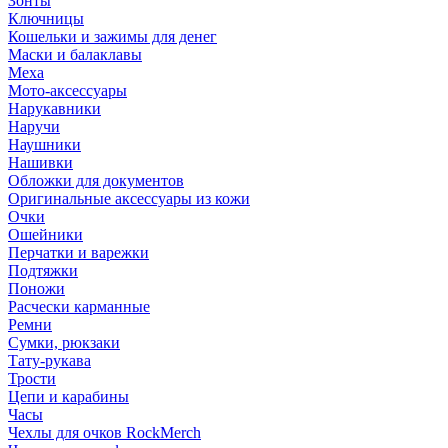
Зонты
Ключницы
Кошельки и зажимы для денег
Маски и балаклавы
Меха
Мото-аксессуары
Нарукавники
Наручи
Наушники
Нашивки
Обложки для документов
Оригинальные аксессуары из кожи
Очки
Ошейники
Перчатки и варежки
Подтяжки
Поножи
Расчески карманные
Ремни
Сумки, рюкзаки
Тату-рукава
Трости
Цепи и карабины
Часы
Чехлы для очков RockMerch