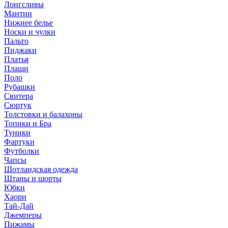
Лонгсливы
Мантии
Нижнее белье
Носки и чулки
Пальто
Пиджаки
Платья
Плащи
Поло
Рубашки
Свитера
Сюртук
Толстовки и балахоны
Топики и Бра
Туники
Фартуки
Футболки
Чапсы
Шотландская одежда
Штаны и шорты
Юбки
Хаори
Тай-Дай
Джемперы
Пижамы