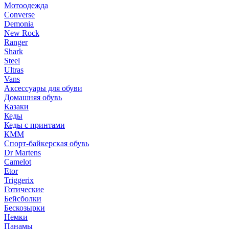
Мотоодежда
Converse
Demonia
New Rock
Ranger
Shark
Steel
Ultras
Vans
Аксессуары для обуви
Домашняя обувь
Казаки
Кеды
Кеды с принтами
КММ
Спорт-байкерская обувь
Dr Martens
Camelot
Etor
Triggerix
Готические
Бейсболки
Бескозырки
Немки
Панамы