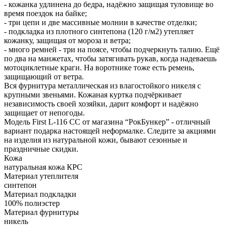
- кожанка удлинена до бедра, надёжно защищая туловище во
время поездок на байке;
- три цепи и две массивные молнии в качестве отделки;
- подкладка из плотного синтепона (120 г/м2) утепляет
кожанку, защищая от мороза и ветра;
- много ремней - три на поясе, чтобы подчеркнуть талию. Ещё
по два на манжетах, чтобы затягивать рукав, когда надеваешь
мотоциклетные краги. На воротнике тоже есть ремень,
защищающий от ветра.
Вся фурнитура металлическая из влагостойкого никеля с
крупными звеньями. Кожаная куртка подчёркивает
независимость своей хозяйки, дарит комфорт и надёжно
защищает от непогоды.
Модель First L-116 CC от магазина “РокБункер” - отличный
вариант подарка настоящей неформалке. Следите за акциями
на изделия из натуральной кожи, бывают сезонные и
праздничные скидки.
Кожа
натуральная кожа КРС
Материал утеплителя
синтепон
Материал подкладки
100% полиэстер
Материал фурнитуры
никель