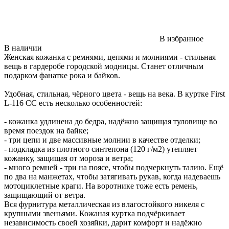
В избранное
В наличии
Женская кожанка с ремнями, цепями и молниями - стильная
вещь в гардеробе городской модницы. Станет отличным
подарком фанатке рока и байков.
Удобная, стильная, чёрного цвета - вещь на века. В куртке First
L-116 CC есть несколько особенностей:
- кожанка удлинена до бедра, надёжно защищая туловище во
время поездок на байке;
- три цепи и две массивные молнии в качестве отделки;
- подкладка из плотного синтепона (120 г/м2) утепляет
кожанку, защищая от мороза и ветра;
- много ремней - три на поясе, чтобы подчеркнуть талию. Ещё
по два на манжетах, чтобы затягивать рукав, когда надеваешь
мотоциклетные краги. На воротнике тоже есть ремень,
защищающий от ветра.
Вся фурнитура металлическая из влагостойкого никеля с
крупными звеньями. Кожаная куртка подчёркивает
независимость своей хозяйки, дарит комфорт и надёжно