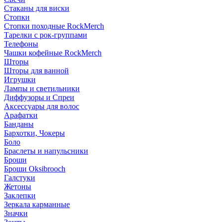
Стаканы для виски
Стопки
Стопки походные RockMerch
Тарелки с рок-группами
Телефоны
Чашки кофейные RockMerch
Шторы
Шторы для ванной
Игрушки
Лампы и светильники
Диффузоры и Спреи
Аксессуары для волос
Арафатки
Банданы
Бархотки, Чокеры
Боло
Браслеты и напульсники
Броши
Броши Oksibrooch
Галстуки
Жетоны
Заклепки
Зеркала карманные
Значки