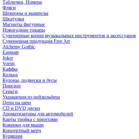
Таблички, Номера
Фляги
Шевроны и вымпелы
Шкатулки
Магниты фигурные
Новогодние товары
Сувенирные копии музыкальных инструментов и аксессуаров
Сувенирная продукция Free Art
Alchemy Gothic
Eastgate
Joker
Voron
Каффы
Кольца
Кулоны, подвески и бусы
Пирсинг
Серьги
Украшения из нейзильбера
Цепи на шею
CD и DVD диски
Ароматизаторы для автомобилей
Карты тройка с принтами
Коврики для мыши
Концертный мерч
Курящим