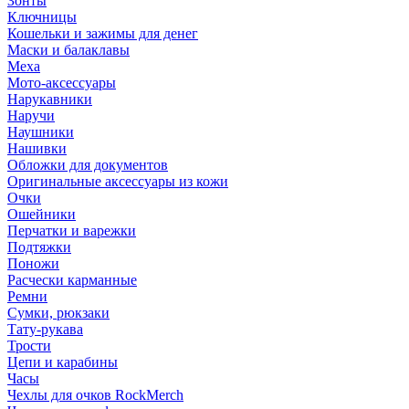
Зонты
Ключницы
Кошельки и зажимы для денег
Маски и балаклавы
Меха
Мото-аксессуары
Нарукавники
Наручи
Наушники
Нашивки
Обложки для документов
Оригинальные аксессуары из кожи
Очки
Ошейники
Перчатки и варежки
Подтяжки
Поножи
Расчески карманные
Ремни
Сумки, рюкзаки
Тату-рукава
Трости
Цепи и карабины
Часы
Чехлы для очков RockMerch