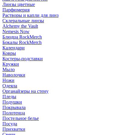
Линзы цветные
Парфюмерия
Растворы и капли для линз
Склеральные линзы
Alchemy the Vault
Nemesis Now
Блюдца RockMerch
Бокалы RockMerch
Календари
Ковры
Костеры-подставки
Кружки
Мыло
Наволочки
Ножи
Одеяла
Органайзеры на стену
Пледы
Подушки
Покрывала
Полотенца
Постельное белье
Посуда
Прихватки
Свечи