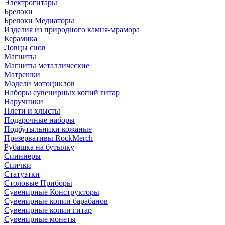
Электрогитары
Брелоки
Брелоки Медиаторы
Изделия из природного камня-мрамора
Керамика
Ловцы снов
Магниты
Магниты металлические
Матрешки
Модели мотоциклов
Наборы сувенирных копий гитар
Наручники
Плети и хлысты
Подарочные наборы
Подбутыльники кожаные
Презервативы RockMerch
Рубашка на бутылку
Спиннеры
Спички
Статуэтки
Столовые Приборы
Сувенирные Конструкторы
Сувенирные копии барабанов
Сувенирные копии гитар
Сувенирные монеты