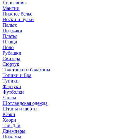
Лонгсливы
Мантии
Нижнее белье
Носки и чулки
Пальто
Пиджаки
Платья
Плащи
Поло
Рубашки
Свитера
Сюртук
Толстовки и балахоны
Топики и Бра
Туники
Фартуки
Футболки
Чапсы
Шотландская одежда
Штаны и шорты
Юбки
Хаори
Тай-Дай
Джемперы
Пижамы