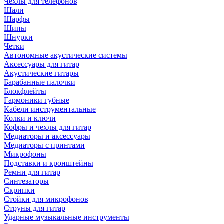
Чехлы для телефонов
Шали
Шарфы
Шипы
Шнурки
Четки
Автономные акустические системы
Аксессуары для гитар
Акустические гитары
Барабанные палочки
Блокфлейты
Гармоники губные
Кабели инструментальные
Колки и ключи
Кофры и чехлы для гитар
Медиаторы и аксессуары
Медиаторы с принтами
Микрофоны
Подставки и кронштейны
Ремни для гитар
Синтезаторы
Скрипки
Стойки для микрофонов
Струны для гитар
Ударные музыкальные инструменты