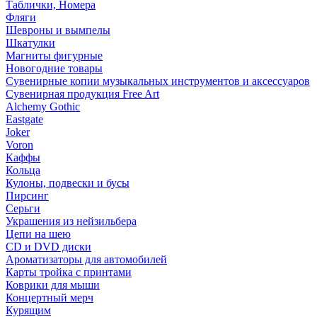
Таблички, Номера
Фляги
Шевроны и вымпелы
Шкатулки
Магниты фигурные
Новогодние товары
Сувенирные копии музыкальных инструментов и аксессуаров
Сувенирная продукция Free Art
Alchemy Gothic
Eastgate
Joker
Voron
Каффы
Кольца
Кулоны, подвески и бусы
Пирсинг
Серьги
Украшения из нейзильбера
Цепи на шею
CD и DVD диски
Ароматизаторы для автомобилей
Карты тройка с принтами
Коврики для мыши
Концертный мерч
Курящим