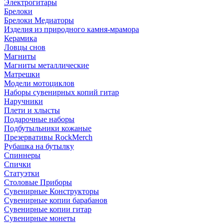
Электрогитары
Брелоки
Брелоки Медиаторы
Изделия из природного камня-мрамора
Керамика
Ловцы снов
Магниты
Магниты металлические
Матрешки
Модели мотоциклов
Наборы сувенирных копий гитар
Наручники
Плети и хлысты
Подарочные наборы
Подбутыльники кожаные
Презервативы RockMerch
Рубашка на бутылку
Спиннеры
Спички
Статуэтки
Столовые Приборы
Сувенирные Конструкторы
Сувенирные копии барабанов
Сувенирные копии гитар
Сувенирные монеты