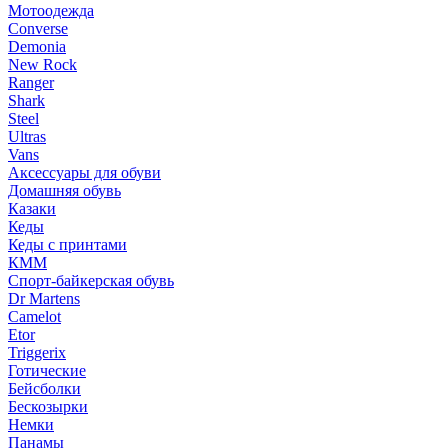
Мотоодежда
Converse
Demonia
New Rock
Ranger
Shark
Steel
Ultras
Vans
Аксессуары для обуви
Домашняя обувь
Казаки
Кеды
Кеды с принтами
КММ
Спорт-байкерская обувь
Dr Martens
Camelot
Etor
Triggerix
Готические
Бейсболки
Бескозырки
Немки
Панамы