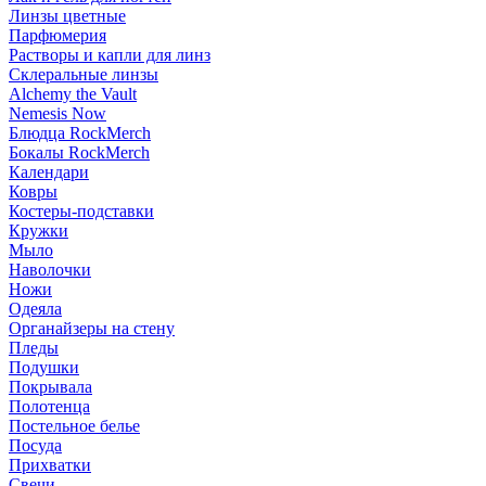
Линзы цветные
Парфюмерия
Растворы и капли для линз
Склеральные линзы
Alchemy the Vault
Nemesis Now
Блюдца RockMerch
Бокалы RockMerch
Календари
Ковры
Костеры-подставки
Кружки
Мыло
Наволочки
Ножи
Одеяла
Органайзеры на стену
Пледы
Подушки
Покрывала
Полотенца
Постельное белье
Посуда
Прихватки
Свечи