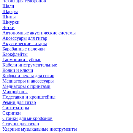
Чехлы для телефонов
Шали
Шарфы
Шипы
Шнурки
Четки
Автономные акустические системы
Аксессуары для гитар
Акустические гитары
Барабанные палочки
Блокфлейты
Гармоники губные
Кабели инструментальные
Колки и ключи
Кофры и чехлы для гитар
Медиаторы и аксессуары
Медиаторы с принтами
Микрофоны
Подставки и кронштейны
Ремни для гитар
Синтезаторы
Скрипки
Стойки для микрофонов
Струны для гитар
Ударные музыкальные инструменты