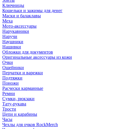
Зонты
Ключницы
Кошельки и зажимы для денег
Маски и балаклавы
Меха
Мото-аксессуары
Нарукавники
Наручи
Наушники
Нашивки
Обложки для документов
Оригинальные аксессуары из кожи
Очки
Ошейники
Перчатки и варежки
Подтяжки
Поножи
Расчески карманные
Ремни
Сумки, рюкзаки
Тату-рукава
Трости
Цепи и карабины
Часы
Чехлы для очков RockMerch