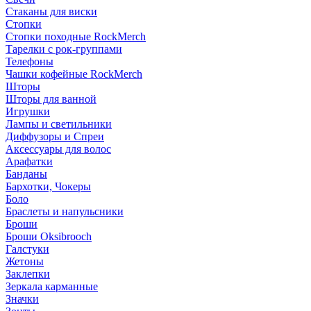
Стаканы для виски
Стопки
Стопки походные RockMerch
Тарелки с рок-группами
Телефоны
Чашки кофейные RockMerch
Шторы
Шторы для ванной
Игрушки
Лампы и светильники
Диффузоры и Спреи
Аксессуары для волос
Арафатки
Банданы
Бархотки, Чокеры
Боло
Браслеты и напульсники
Броши
Броши Oksibrooch
Галстуки
Жетоны
Заклепки
Зеркала карманные
Значки