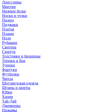
Лонгсливы
Мантии
Нижнее белье
Носки и чулки
Пальто
Пиджаки
Платья
Плащи
Поло
Рубашки
Свитера
Сюртук
Толстовки и балахоны
Топики и Бра
Туники
Фартуки
Футболки
Чапсы
Шотландская одежда
Штаны и шорты
Юбки
Хаори
Тай-Дай
Джемперы
Пижамы