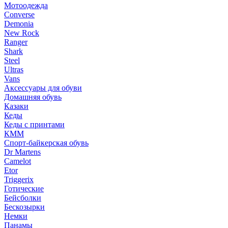
Мотоодежда
Converse
Demonia
New Rock
Ranger
Shark
Steel
Ultras
Vans
Аксессуары для обуви
Домашняя обувь
Казаки
Кеды
Кеды с принтами
КММ
Спорт-байкерская обувь
Dr Martens
Camelot
Etor
Triggerix
Готические
Бейсболки
Бескозырки
Немки
Панамы