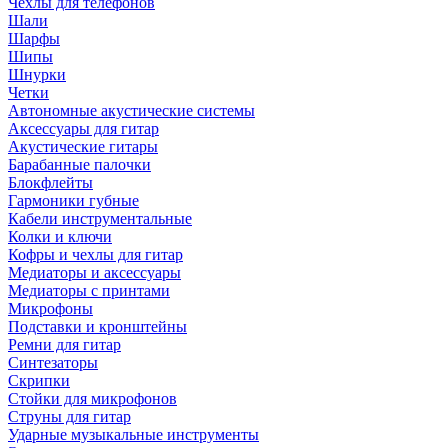
Чехлы для телефонов
Шали
Шарфы
Шипы
Шнурки
Четки
Автономные акустические системы
Аксессуары для гитар
Акустические гитары
Барабанные палочки
Блокфлейты
Гармоники губные
Кабели инструментальные
Колки и ключи
Кофры и чехлы для гитар
Медиаторы и аксессуары
Медиаторы с принтами
Микрофоны
Подставки и кронштейны
Ремни для гитар
Синтезаторы
Скрипки
Стойки для микрофонов
Струны для гитар
Ударные музыкальные инструменты