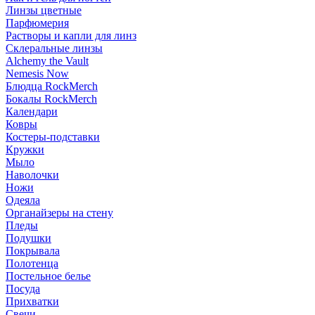
Линзы цветные
Парфюмерия
Растворы и капли для линз
Склеральные линзы
Alchemy the Vault
Nemesis Now
Блюдца RockMerch
Бокалы RockMerch
Календари
Ковры
Костеры-подставки
Кружки
Мыло
Наволочки
Ножи
Одеяла
Органайзеры на стену
Пледы
Подушки
Покрывала
Полотенца
Постельное белье
Посуда
Прихватки
Свечи