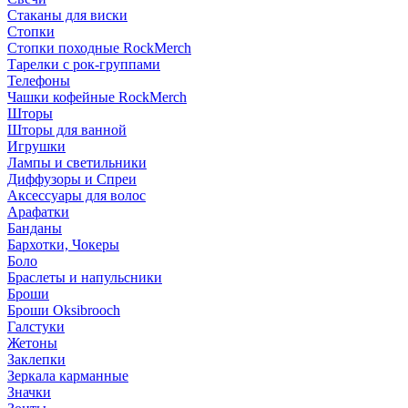
Стаканы для виски
Стопки
Стопки походные RockMerch
Тарелки с рок-группами
Телефоны
Чашки кофейные RockMerch
Шторы
Шторы для ванной
Игрушки
Лампы и светильники
Диффузоры и Спреи
Аксессуары для волос
Арафатки
Банданы
Бархотки, Чокеры
Боло
Браслеты и напульсники
Броши
Броши Oksibrooch
Галстуки
Жетоны
Заклепки
Зеркала карманные
Значки