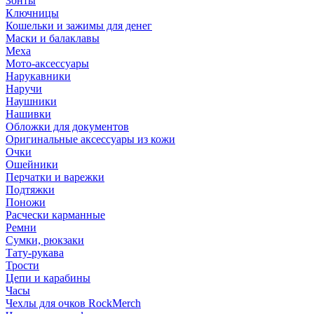
Зонты
Ключницы
Кошельки и зажимы для денег
Маски и балаклавы
Меха
Мото-аксессуары
Нарукавники
Наручи
Наушники
Нашивки
Обложки для документов
Оригинальные аксессуары из кожи
Очки
Ошейники
Перчатки и варежки
Подтяжки
Поножи
Расчески карманные
Ремни
Сумки, рюкзаки
Тату-рукава
Трости
Цепи и карабины
Часы
Чехлы для очков RockMerch