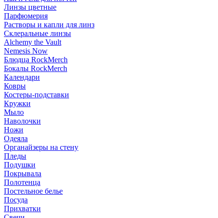
Линзы цветные
Парфюмерия
Растворы и капли для линз
Склеральные линзы
Alchemy the Vault
Nemesis Now
Блюдца RockMerch
Бокалы RockMerch
Календари
Ковры
Костеры-подставки
Кружки
Мыло
Наволочки
Ножи
Одеяла
Органайзеры на стену
Пледы
Подушки
Покрывала
Полотенца
Постельное белье
Посуда
Прихватки
Свечи