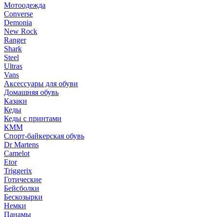
Мотоодежда
Converse
Demonia
New Rock
Ranger
Shark
Steel
Ultras
Vans
Аксессуары для обуви
Домашняя обувь
Казаки
Кеды
Кеды с принтами
КММ
Спорт-байкерская обувь
Dr Martens
Camelot
Etor
Triggerix
Готические
Бейсболки
Бескозырки
Немки
Панамы