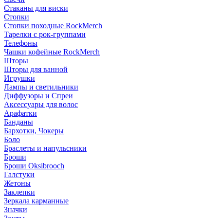
Стаканы для виски
Стопки
Стопки походные RockMerch
Тарелки с рок-группами
Телефоны
Чашки кофейные RockMerch
Шторы
Шторы для ванной
Игрушки
Лампы и светильники
Диффузоры и Спреи
Аксессуары для волос
Арафатки
Банданы
Бархотки, Чокеры
Боло
Браслеты и напульсники
Броши
Броши Oksibrooch
Галстуки
Жетоны
Заклепки
Зеркала карманные
Значки