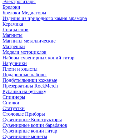
Электрогитары
Брелоки
Брелоки Медиаторы
Изделия из природного камня-мрамора
Керамика
Ловцы снов
Магниты
Магниты металлические
Матрешки
Модели мотоциклов
Наборы сувенирных копий гитар
Наручники
Плети и хлысты
Подарочные наборы
Подбутыльники кожаные
Презервативы RockMerch
Рубашка на бутылку
Спиннеры
Спички
Статуэтки
Столовые Приборы
Сувенирные Конструкторы
Сувенирные копии барабанов
Сувенирные копии гитар
Сувенирные монеты