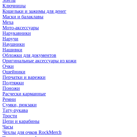
Зонты
Ключницы
Кошельки и зажимы для денег
Маски и балаклавы
Меха
Мото-аксессуары
Нарукавники
Наручи
Наушники
Нашивки
Обложки для документов
Оригинальные аксессуары из кожи
Очки
Ошейники
Перчатки и варежки
Подтяжки
Поножи
Расчески карманные
Ремни
Сумки, рюкзаки
Тату-рукава
Трости
Цепи и карабины
Часы
Чехлы для очков RockMerch