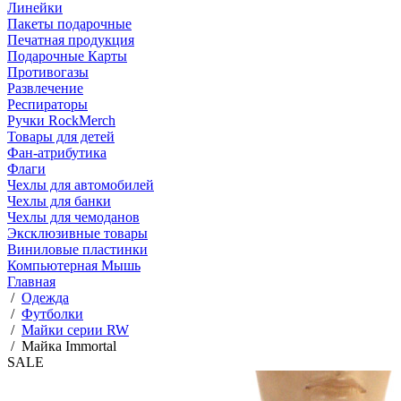
Линейки
Пакеты подарочные
Печатная продукция
Подарочные Карты
Противогазы
Развлечение
Респираторы
Ручки RockMerch
Товары для детей
Фан-атрибутика
Флаги
Чехлы для автомобилей
Чехлы для банки
Чехлы для чемоданов
Эксклюзивные товары
Виниловые пластинки
Компьютерная Мышь
Главная
/
Одежда
/
Футболки
/
Майки серии RW
/
Майка Immortal
SALE