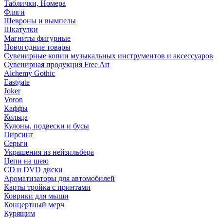
Таблички, Номера
Фляги
Шевроны и вымпелы
Шкатулки
Магниты фигурные
Новогодние товары
Сувенирные копии музыкальных инструментов и аксессуаров
Сувенирная продукция Free Art
Alchemy Gothic
Eastgate
Joker
Voron
Каффы
Кольца
Кулоны, подвески и бусы
Пирсинг
Серьги
Украшения из нейзильбера
Цепи на шею
CD и DVD диски
Ароматизаторы для автомобилей
Карты тройка с принтами
Коврики для мыши
Концертный мерч
Курящим