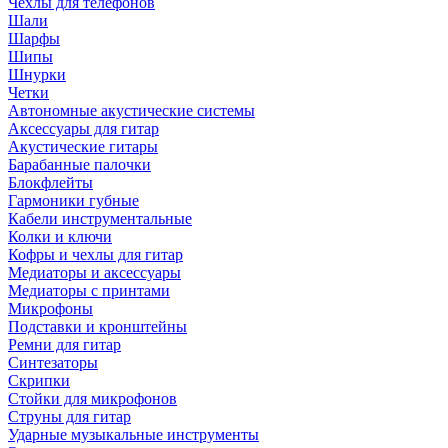
Чехлы для телефонов
Шали
Шарфы
Шипы
Шнурки
Четки
Автономные акустические системы
Аксессуары для гитар
Акустические гитары
Барабанные палочки
Блокфлейты
Гармоники губные
Кабели инструментальные
Колки и ключи
Кофры и чехлы для гитар
Медиаторы и аксессуары
Медиаторы с принтами
Микрофоны
Подставки и кронштейны
Ремни для гитар
Синтезаторы
Скрипки
Стойки для микрофонов
Струны для гитар
Ударные музыкальные инструменты