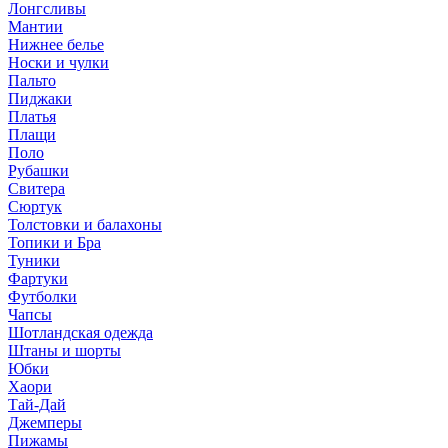
Лонгсливы
Мантии
Нижнее белье
Носки и чулки
Пальто
Пиджаки
Платья
Плащи
Поло
Рубашки
Свитера
Сюртук
Толстовки и балахоны
Топики и Бра
Туники
Фартуки
Футболки
Чапсы
Шотландская одежда
Штаны и шорты
Юбки
Хаори
Тай-Дай
Джемперы
Пижамы