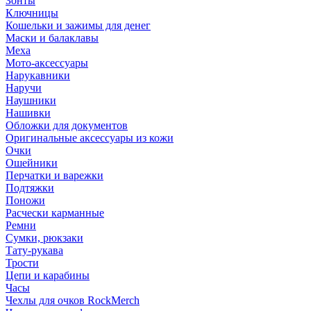
Зонты
Ключницы
Кошельки и зажимы для денег
Маски и балаклавы
Меха
Мото-аксессуары
Нарукавники
Наручи
Наушники
Нашивки
Обложки для документов
Оригинальные аксессуары из кожи
Очки
Ошейники
Перчатки и варежки
Подтяжки
Поножи
Расчески карманные
Ремни
Сумки, рюкзаки
Тату-рукава
Трости
Цепи и карабины
Часы
Чехлы для очков RockMerch