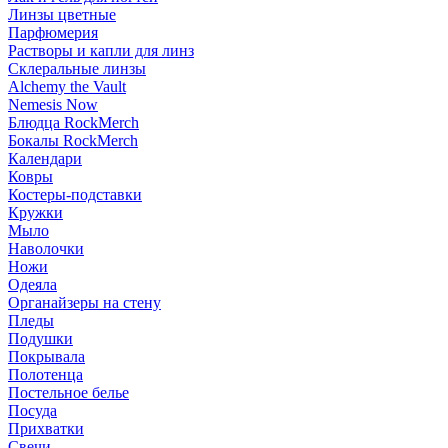
Линзы цветные
Парфюмерия
Растворы и капли для линз
Склеральные линзы
Alchemy the Vault
Nemesis Now
Блюдца RockMerch
Бокалы RockMerch
Календари
Ковры
Костеры-подставки
Кружки
Мыло
Наволочки
Ножи
Одеяла
Органайзеры на стену
Пледы
Подушки
Покрывала
Полотенца
Постельное белье
Посуда
Прихватки
Свечи