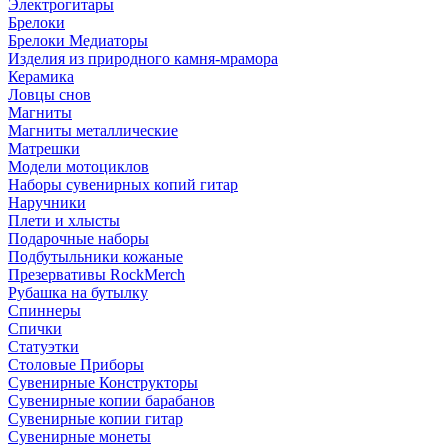
Электрогитары
Брелоки
Брелоки Медиаторы
Изделия из природного камня-мрамора
Керамика
Ловцы снов
Магниты
Магниты металлические
Матрешки
Модели мотоциклов
Наборы сувенирных копий гитар
Наручники
Плети и хлысты
Подарочные наборы
Подбутыльники кожаные
Презервативы RockMerch
Рубашка на бутылку
Спиннеры
Спички
Статуэтки
Столовые Приборы
Сувенирные Конструкторы
Сувенирные копии барабанов
Сувенирные копии гитар
Сувенирные монеты