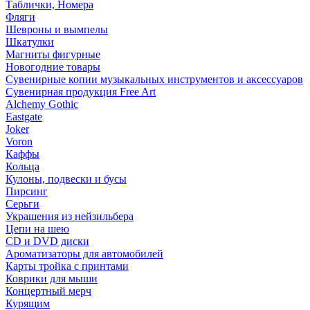
Таблички, Номера
Фляги
Шевроны и вымпелы
Шкатулки
Магниты фигурные
Новогодние товары
Сувенирные копии музыкальных инструментов и аксессуаров
Сувенирная продукция Free Art
Alchemy Gothic
Eastgate
Joker
Voron
Каффы
Кольца
Кулоны, подвески и бусы
Пирсинг
Серьги
Украшения из нейзильбера
Цепи на шею
CD и DVD диски
Ароматизаторы для автомобилей
Карты тройка с принтами
Коврики для мыши
Концертный мерч
Курящим