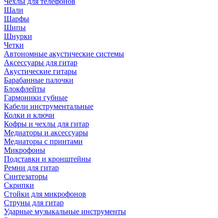
Чехлы для телефонов
Шали
Шарфы
Шипы
Шнурки
Четки
Автономные акустические системы
Аксессуары для гитар
Акустические гитары
Барабанные палочки
Блокфлейты
Гармоники губные
Кабели инструментальные
Колки и ключи
Кофры и чехлы для гитар
Медиаторы и аксессуары
Медиаторы с принтами
Микрофоны
Подставки и кронштейны
Ремни для гитар
Синтезаторы
Скрипки
Стойки для микрофонов
Струны для гитар
Ударные музыкальные инструменты