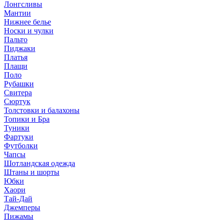
Лонгсливы
Мантии
Нижнее белье
Носки и чулки
Пальто
Пиджаки
Платья
Плащи
Поло
Рубашки
Свитера
Сюртук
Толстовки и балахоны
Топики и Бра
Туники
Фартуки
Футболки
Чапсы
Шотландская одежда
Штаны и шорты
Юбки
Хаори
Тай-Дай
Джемперы
Пижамы