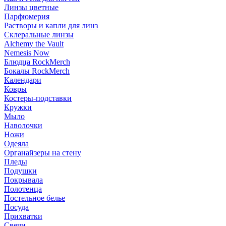
Линзы цветные
Парфюмерия
Растворы и капли для линз
Склеральные линзы
Alchemy the Vault
Nemesis Now
Блюдца RockMerch
Бокалы RockMerch
Календари
Ковры
Костеры-подставки
Кружки
Мыло
Наволочки
Ножи
Одеяла
Органайзеры на стену
Пледы
Подушки
Покрывала
Полотенца
Постельное белье
Посуда
Прихватки
Свечи