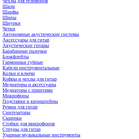
Чехлы для телефонов
Шали
Шарфы
Шипы
Шнурки
Четки
Автономные акустические системы
Аксессуары для гитар
Акустические гитары
Барабанные палочки
Блокфлейты
Гармоники губные
Кабели инструментальные
Колки и ключи
Кофры и чехлы для гитар
Медиаторы и аксессуары
Медиаторы с принтами
Микрофоны
Подставки и кронштейны
Ремни для гитар
Синтезаторы
Скрипки
Стойки для микрофонов
Струны для гитар
Ударные музыкальные инструменты