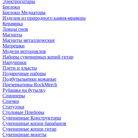
Электрогитары
Брелоки
Брелоки Медиаторы
Изделия из природного камня-мрамора
Керамика
Ловцы снов
Магниты
Магниты металлические
Матрешки
Модели мотоциклов
Наборы сувенирных копий гитар
Наручники
Плети и хлысты
Подарочные наборы
Подбутыльники кожаные
Презервативы RockMerch
Рубашка на бутылку
Спиннеры
Спички
Статуэтки
Столовые Приборы
Сувенирные Конструкторы
Сувенирные копии барабанов
Сувенирные копии гитар
Сувенирные монеты