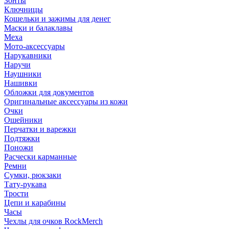
Зонты
Ключницы
Кошельки и зажимы для денег
Маски и балаклавы
Меха
Мото-аксессуары
Нарукавники
Наручи
Наушники
Нашивки
Обложки для документов
Оригинальные аксессуары из кожи
Очки
Ошейники
Перчатки и варежки
Подтяжки
Поножи
Расчески карманные
Ремни
Сумки, рюкзаки
Тату-рукава
Трости
Цепи и карабины
Часы
Чехлы для очков RockMerch