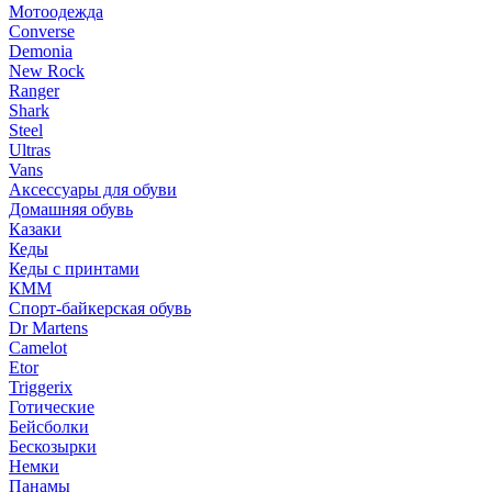
Мотоодежда
Converse
Demonia
New Rock
Ranger
Shark
Steel
Ultras
Vans
Аксессуары для обуви
Домашняя обувь
Казаки
Кеды
Кеды с принтами
КММ
Спорт-байкерская обувь
Dr Martens
Camelot
Etor
Triggerix
Готические
Бейсболки
Бескозырки
Немки
Панамы