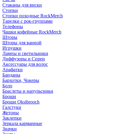
Стаканы для виски
Стопки
Стопки походные RockMerch
Тарелки с рок-группами
Телефоны
Чашки кофейные RockMerch
Шторы
Шторы для ванной
Игрушки
Лампы и светильники
Диффузоры и Спреи
Аксессуары для волос
Арафатки
Банданы
Бархотки, Чокеры
Боло
Браслеты и напульсники
Броши
Броши Oksibrooch
Галстуки
Жетоны
Заклепки
Зеркала карманные
Значки