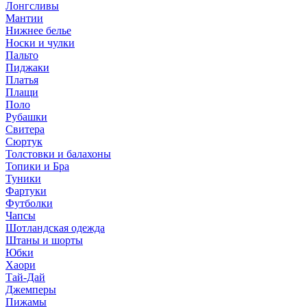
Лонгсливы
Мантии
Нижнее белье
Носки и чулки
Пальто
Пиджаки
Платья
Плащи
Поло
Рубашки
Свитера
Сюртук
Толстовки и балахоны
Топики и Бра
Туники
Фартуки
Футболки
Чапсы
Шотландская одежда
Штаны и шорты
Юбки
Хаори
Тай-Дай
Джемперы
Пижамы