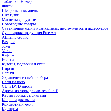
Таблички, Номера
Фляги
Шевроны и вымпелы
Шкатулки
Магниты фигурные
Новогодние товары
Сувенирные копии музыкальных инструментов и аксессуаров
Сувенирная продукция Free Art
Alchemy Gothic
Eastgate
Joker
Voron
Каффы
Кольца
Кулоны, подвески и бусы
Пирсинг
Серьги
Украшения из нейзильбера
Цепи на шею
CD и DVD диски
Ароматизаторы для автомобилей
Карты тройка с принтами
Коврики для мыши
Концертный мерч
Курящим