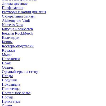
Линзы цветные
Парфюмерия
Растворы и капли для линз
Склеральные линзы
Alchemy the Vault
Nemesis Now
Блюдца RockMerch
Бокалы RockMerch
Календари
Ковры
Костеры-подставки
Кружки
Мыло
Наволочки
Ножи
Одеяла
Органайзеры на стену
Пледы
Подушки
Покрывала
Полотенца
Постельное белье
Посуда
Прихватки
Свечи