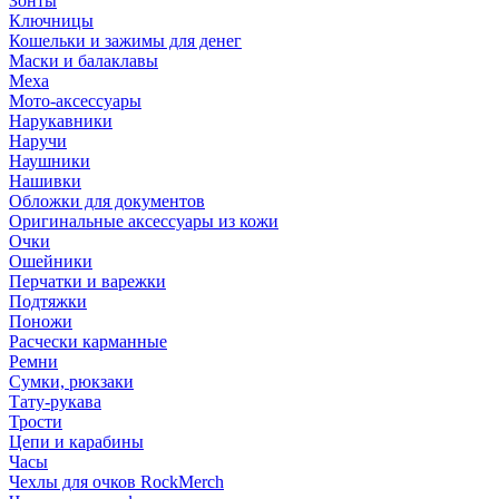
Зонты
Ключницы
Кошельки и зажимы для денег
Маски и балаклавы
Меха
Мото-аксессуары
Нарукавники
Наручи
Наушники
Нашивки
Обложки для документов
Оригинальные аксессуары из кожи
Очки
Ошейники
Перчатки и варежки
Подтяжки
Поножи
Расчески карманные
Ремни
Сумки, рюкзаки
Тату-рукава
Трости
Цепи и карабины
Часы
Чехлы для очков RockMerch