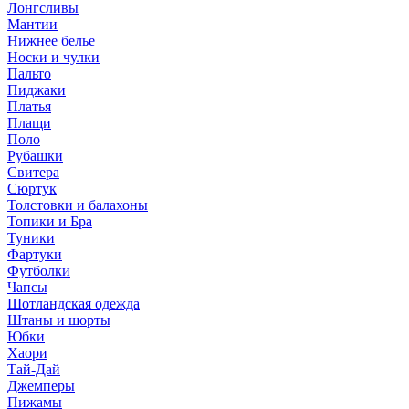
Лонгсливы
Мантии
Нижнее белье
Носки и чулки
Пальто
Пиджаки
Платья
Плащи
Поло
Рубашки
Свитера
Сюртук
Толстовки и балахоны
Топики и Бра
Туники
Фартуки
Футболки
Чапсы
Шотландская одежда
Штаны и шорты
Юбки
Хаори
Тай-Дай
Джемперы
Пижамы