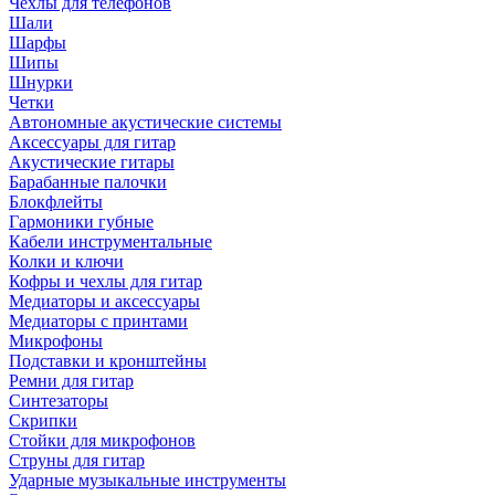
Чехлы для телефонов
Шали
Шарфы
Шипы
Шнурки
Четки
Автономные акустические системы
Аксессуары для гитар
Акустические гитары
Барабанные палочки
Блокфлейты
Гармоники губные
Кабели инструментальные
Колки и ключи
Кофры и чехлы для гитар
Медиаторы и аксессуары
Медиаторы с принтами
Микрофоны
Подставки и кронштейны
Ремни для гитар
Синтезаторы
Скрипки
Стойки для микрофонов
Струны для гитар
Ударные музыкальные инструменты