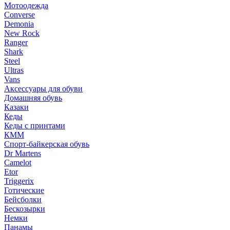
Мотоодежда
Converse
Demonia
New Rock
Ranger
Shark
Steel
Ultras
Vans
Аксессуары для обуви
Домашняя обувь
Казаки
Кеды
Кеды с принтами
КММ
Спорт-байкерская обувь
Dr Martens
Camelot
Etor
Triggerix
Готические
Бейсболки
Бескозырки
Немки
Панамы