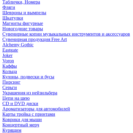
Таблички, Номера
Фляги
Шевроны и вымпелы
Шкатулки
Магниты фигурные
Новогодние товары
Сувенирные копии музыкальных инструментов и аксессуаров
Сувенирная продукция Free Art
Alchemy Gothic
Eastgate
Joker
Voron
Каффы
Кольца
Кулоны, подвески и бусы
Пирсинг
Серьги
Украшения из нейзильбера
Цепи на шею
CD и DVD диски
Ароматизаторы для автомобилей
Карты тройка с принтами
Коврики для мыши
Концертный мерч
Курящим