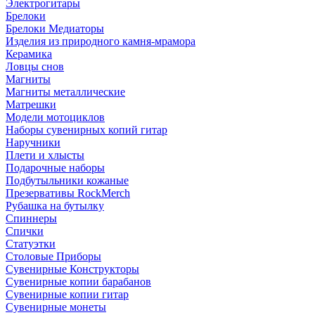
Электрогитары
Брелоки
Брелоки Медиаторы
Изделия из природного камня-мрамора
Керамика
Ловцы снов
Магниты
Магниты металлические
Матрешки
Модели мотоциклов
Наборы сувенирных копий гитар
Наручники
Плети и хлысты
Подарочные наборы
Подбутыльники кожаные
Презервативы RockMerch
Рубашка на бутылку
Спиннеры
Спички
Статуэтки
Столовые Приборы
Сувенирные Конструкторы
Сувенирные копии барабанов
Сувенирные копии гитар
Сувенирные монеты