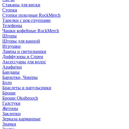
Стаканы для виски
Стопки
Стопки походные RockMerch
Тарелки с рок-группами
Телефоны
Чашки кофейные RockMerch
Шторы
Шторы для ванной
Игрушки
Лампы и светильники
Диффузоры и Спреи
Аксессуары для волос
Арафатки
Банданы
Бархотки, Чокеры
Боло
Браслеты и напульсники
Броши
Броши Oksibrooch
Галстуки
Жетоны
Заклепки
Зеркала карманные
Значки