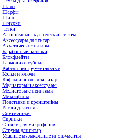
Чехлы для телефонов
Шали
Шарфы
Шипы
Шнурки
Четки
Автономные акустические системы
Аксессуары для гитар
Акустические гитары
Барабанные палочки
Блокфлейты
Гармоники губные
Кабели инструментальные
Колки и ключи
Кофры и чехлы для гитар
Медиаторы и аксессуары
Медиаторы с принтами
Микрофоны
Подставки и кронштейны
Ремни для гитар
Синтезаторы
Скрипки
Стойки для микрофонов
Струны для гитар
Ударные музыкальные инструменты