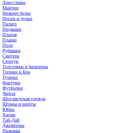
Лонгсливы
Мантии
Нижнее белье
Носки и чулки
Пальто
Пиджаки
Платья
Плащи
Поло
Рубашки
Свитера
Сюртук
Толстовки и балахоны
Топики и Бра
Туники
Фартуки
Футболки
Чапсы
Шотландская одежда
Штаны и шорты
Юбки
Хаори
Тай-Дай
Джемперы
Пижамы