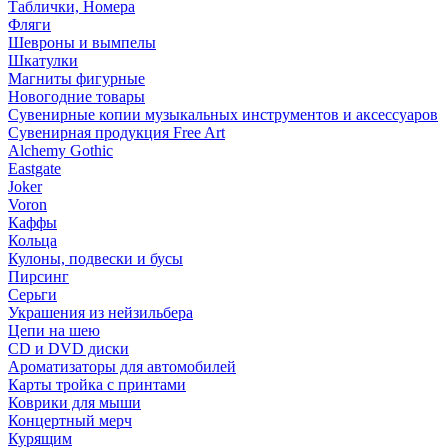
Таблички, Номера
Фляги
Шевроны и вымпелы
Шкатулки
Магниты фигурные
Новогодние товары
Сувенирные копии музыкальных инструментов и аксессуаров
Сувенирная продукция Free Art
Alchemy Gothic
Eastgate
Joker
Voron
Каффы
Кольца
Кулоны, подвески и бусы
Пирсинг
Серьги
Украшения из нейзильбера
Цепи на шею
CD и DVD диски
Ароматизаторы для автомобилей
Карты тройка с принтами
Коврики для мыши
Концертный мерч
Курящим