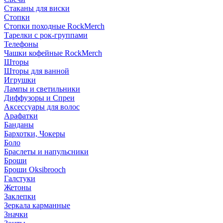
Стаканы для виски
Стопки
Стопки походные RockMerch
Тарелки с рок-группами
Телефоны
Чашки кофейные RockMerch
Шторы
Шторы для ванной
Игрушки
Лампы и светильники
Диффузоры и Спреи
Аксессуары для волос
Арафатки
Банданы
Бархотки, Чокеры
Боло
Браслеты и напульсники
Броши
Броши Oksibrooch
Галстуки
Жетоны
Заклепки
Зеркала карманные
Значки