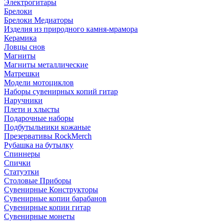
Электрогитары
Брелоки
Брелоки Медиаторы
Изделия из природного камня-мрамора
Керамика
Ловцы снов
Магниты
Магниты металлические
Матрешки
Модели мотоциклов
Наборы сувенирных копий гитар
Наручники
Плети и хлысты
Подарочные наборы
Подбутыльники кожаные
Презервативы RockMerch
Рубашка на бутылку
Спиннеры
Спички
Статуэтки
Столовые Приборы
Сувенирные Конструкторы
Сувенирные копии барабанов
Сувенирные копии гитар
Сувенирные монеты