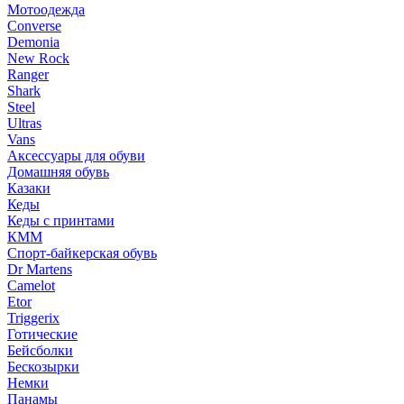
Мотоодежда
Converse
Demonia
New Rock
Ranger
Shark
Steel
Ultras
Vans
Аксессуары для обуви
Домашняя обувь
Казаки
Кеды
Кеды с принтами
КММ
Спорт-байкерская обувь
Dr Martens
Camelot
Etor
Triggerix
Готические
Бейсболки
Бескозырки
Немки
Панамы