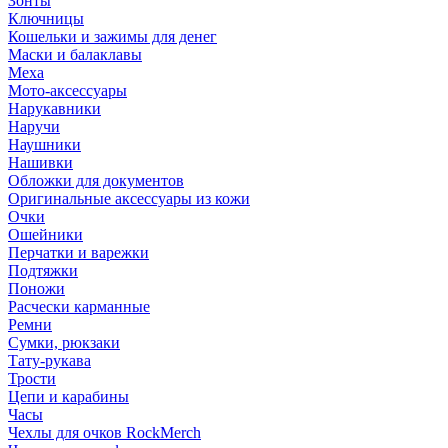
Зонты
Ключницы
Кошельки и зажимы для денег
Маски и балаклавы
Меха
Мото-аксессуары
Нарукавники
Наручи
Наушники
Нашивки
Обложки для документов
Оригинальные аксессуары из кожи
Очки
Ошейники
Перчатки и варежки
Подтяжки
Поножи
Расчески карманные
Ремни
Сумки, рюкзаки
Тату-рукава
Трости
Цепи и карабины
Часы
Чехлы для очков RockMerch