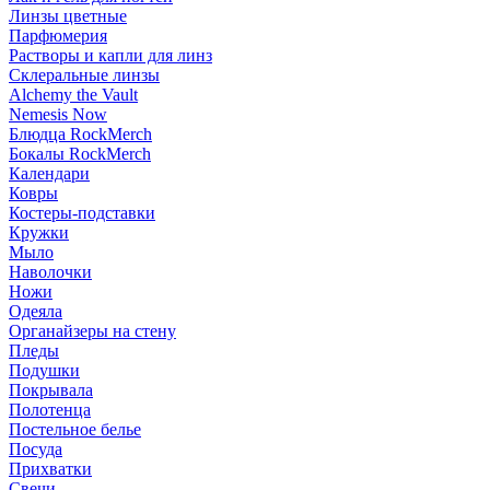
Линзы цветные
Парфюмерия
Растворы и капли для линз
Склеральные линзы
Alchemy the Vault
Nemesis Now
Блюдца RockMerch
Бокалы RockMerch
Календари
Ковры
Костеры-подставки
Кружки
Мыло
Наволочки
Ножи
Одеяла
Органайзеры на стену
Пледы
Подушки
Покрывала
Полотенца
Постельное белье
Посуда
Прихватки
Свечи