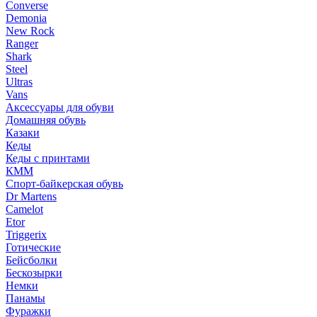
Converse
Demonia
New Rock
Ranger
Shark
Steel
Ultras
Vans
Аксессуары для обуви
Домашняя обувь
Казаки
Кеды
Кеды с принтами
КММ
Спорт-байкерская обувь
Dr Martens
Camelot
Etor
Triggerix
Готические
Бейсболки
Бескозырки
Немки
Панамы
Фуражки