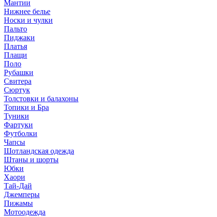
Мантии
Нижнее белье
Носки и чулки
Пальто
Пиджаки
Платья
Плащи
Поло
Рубашки
Свитера
Сюртук
Толстовки и балахоны
Топики и Бра
Туники
Фартуки
Футболки
Чапсы
Шотландская одежда
Штаны и шорты
Юбки
Хаори
Тай-Дай
Джемперы
Пижамы
Мотоодежда