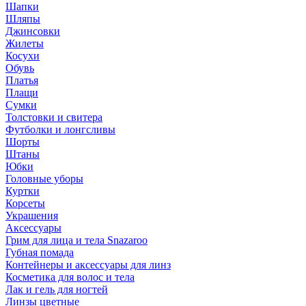
Шапки
Шляпы
Джинсовки
Жилеты
Косухи
Обувь
Платья
Плащи
Сумки
Толстовки и свитера
Футболки и лонгсливы
Шорты
Штаны
Юбки
Головные уборы
Куртки
Корсеты
Украшения
Аксессуары
Грим для лица и тела Snazaroo
Губная помада
Контейнеры и аксессуары для линз
Косметика для волос и тела
Лак и гель для ногтей
Линзы цветные