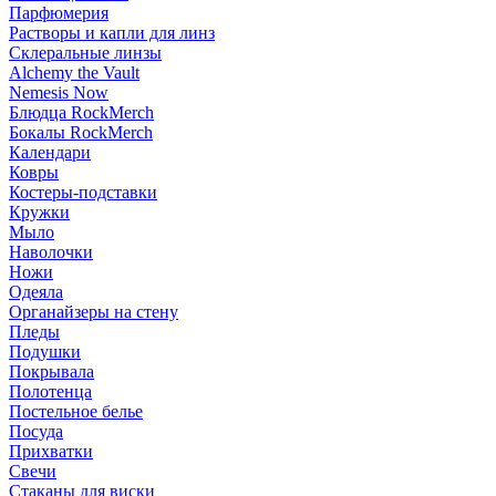
Парфюмерия
Растворы и капли для линз
Склеральные линзы
Alchemy the Vault
Nemesis Now
Блюдца RockMerch
Бокалы RockMerch
Календари
Ковры
Костеры-подставки
Кружки
Мыло
Наволочки
Ножи
Одеяла
Органайзеры на стену
Пледы
Подушки
Покрывала
Полотенца
Постельное белье
Посуда
Прихватки
Свечи
Стаканы для виски